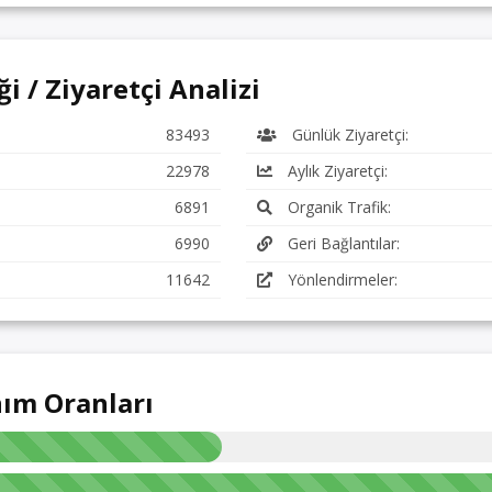
ği / Ziyaretçi Analizi
83493
Günlük Ziyaretçi:
22978
Aylık Ziyaretçi:
6891
Organik Trafik:
6990
Geri Bağlantılar:
11642
Yönlendirmeler:
nım Oranları