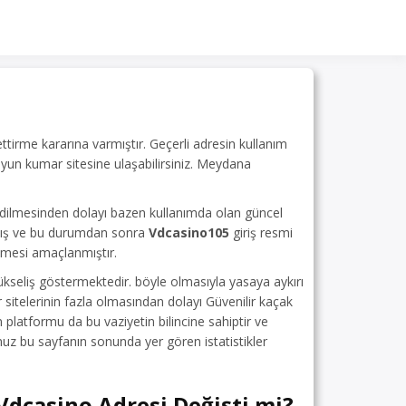
ttirme kararına varmıştır. Geçerli adresin kullanım
oyun kumar sitesine ulaşabilirsiniz. Meydana
e edilmesinden dolayı bazen kullanımda olan güncel
lmış ve bu durumdan sonra
Vdcasino105
giriş resmi
işmesi amaçlanmıştır.
ükseliş göstermektedir. böyle olmasıyla yasaya aykırı
 sitelerinin fazla olmasından dolayı Güvenilir kaçak
platformu da bu vaziyetin bilincine sahiptir ve
unuz bu sayfanın sonunda yer gören istatistikler
 Vdcasino Adresi Değişti mi?