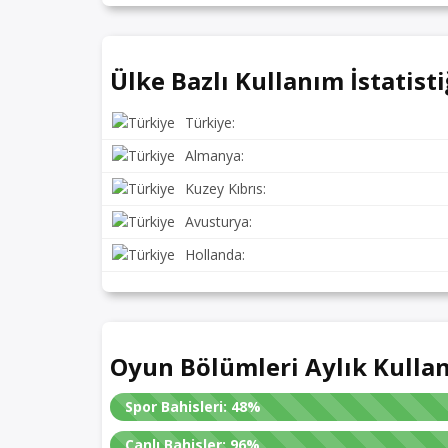
Ülke Bazlı Kullanım İstatisti
Türkiye:
Almanya:
Kuzey Kıbrıs:
Avusturya:
Hollanda:
Oyun Bölümleri Aylık Kulla
Spor Bahisleri:
48%
Canlı Bahisler:
96%