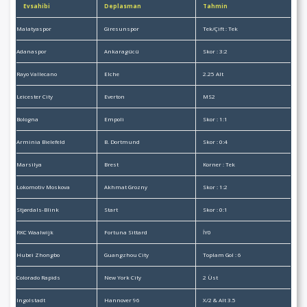
Evsahibi
Deplasman
Tahmin
Malatyaspor
Giresunspor
Tek/Çift : Tek
Adanaspor
Ankaragücü
Skor : 3:2
Rayo Vallecano
Elche
2.25 Alt
Leicester City
Everton
MS2
Bologna
Empoli
Skor : 1:1
Arminia Bielefeld
B. Dortmund
Skor : 0:4
Marsilya
Brest
Korner : Tek
Lokomotiv Moskova
Akhmat Grozny
Skor : 1:2
Stjørdals-Blink
Start
Skor : 0:1
RKC Waalwijk
Fortuna Sittard
İY0
Hubei Zhongbo
Guangzhou City
Toplam Gol : 6
Colorado Rapids
New York City
2 Üst
Ingolstadt
Hannover 96
X/2 & Alt 3.5