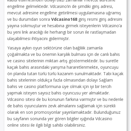
engellme gelmektedir. Vdcasino’in de şimdiki giriş adresi,
mevcut adresine engellme getirilmesi uygulamasına uğramış
ve bu durumdan sonra
Vdcasino168
giriş resmi giriş adresini
yayına sokmuştur ve hesabına girmek isteyenlerin Vdcasino’a
bu yeni link aracılığı ile herhangi bir sorun ile rastlaşmadan
ulaşabilmesi ihtiyacını gidermiştir.
Yasaya aykırı oyun sektörüne olan bağlılık zamanla
çoğalmakta ve bu önemin karşılık bulması için de canlı bahis
ve casino sitelerinin miktarı artış göstermektedir. bu suretle
kaçak bahis arasındaki yarışma hararetlenmekte, oyuncuyu
ön planda tutan türlü türlü kazanım sunulmaktadır. Tabi kaçak
bahis sitelerinin oldukça fazla olmasından dolayı Sağlam
bahis ve casino platformuna üye olmak için iyi bir tercih
yapmak isteyen sayısız bahis oyuncusu yer almaktadır.
Vdcasino sitesi de bu konunun farkına varmıştır ve bu nedenle
de bahis oyuncularını zevk almalarını sağlamak için sürekli
olarak en son promosyonlar yayınlamaktadır. Bulunduğunuz
bu sayfanın sonunda yer gören bilgiler ışığında Vdcasino
online sitesi ile ilgili bilgi sahibi olabilirsiniz.