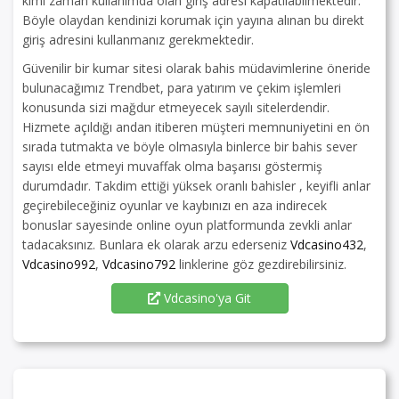
kimi zaman kullanımda olan giriş adresi kapatılabilmektedir.
Böyle olaydan kendinizi korumak için yayına alınan bu direkt
giriş adresini kullanmanız gerekmektedir.
Güvenilir bir kumar sitesi olarak bahis müdavimlerine öneride
bulunacağımız Trendbet, para yatırım ve çekim işlemleri
konusunda sizi mağdur etmeyecek sayılı sitelerdendir.
Hizmete açıldığı andan itiberen müşteri memnuniyetini en ön
sırada tutmakta ve böyle olmasıyla binlerce bir bahis sever
sayısı elde etmeyi muvaffak olma başarısı göstermiş
durumdadır. Takdim ettiği yüksek oranlı bahisler , keyifli anlar
geçirebileceğiniz oyunlar ve kaybınızı en aza indirecek
bonuslar sayesinde online oyun platformunda zevkli anlar
tadacaksınız. Bunlara ek olarak arzu ederseniz
Vdcasino432
,
Vdcasino992
,
Vdcasino792
linklerine göz gezdirebilirsiniz.
Vdcasino'ya Git