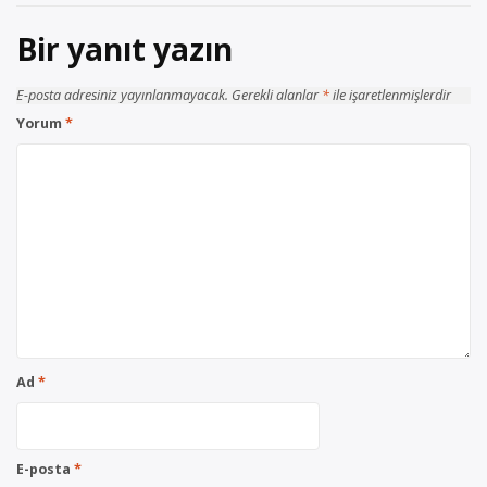
Bir yanıt yazın
E-posta adresiniz yayınlanmayacak.
Gerekli alanlar
*
ile işaretlenmişlerdir
Yorum
*
Ad
*
E-posta
*