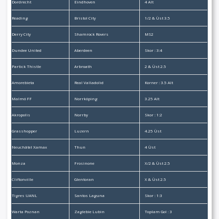
Dordrecht
Eindhoven
4 Alt
Reading
Bristol City
1/2 & Üst 3.5
Derry City
Shamrock Rovers
MS2
Dundee United
Aberdeen
Skor : 3:4
Partick Thistle
Arbroath
2 & Üst 2.5
Amorebieta
Real Valladolid
Korner : 3.5 Alt
Malmö FF
Norrköping
3.25 Alt
Akropolis
Norrby
Skor : 1:2
Grasshopper
Luzern
4.25 Üst
Neuchâtel Xamax
Thun
4 Üst
Monza
Frosinone
X/2 & Üst 2.5
Cliftonville
Glentoran
X & Üst 2.5
Tigres UANL
Santos Laguna
Skor : 1:3
Warta Poznan
Zaglebie Lubin
Toplam Gol : 3