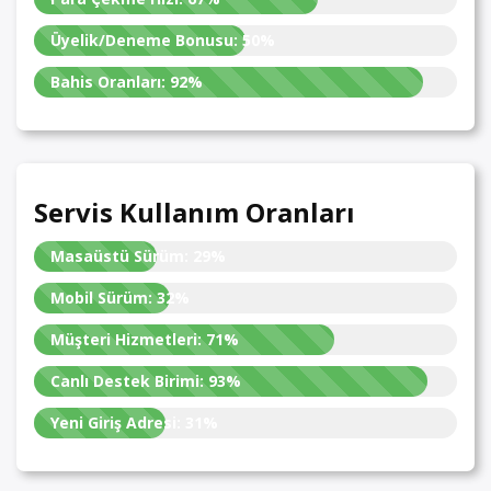
Üyelik/Deneme Bonusu:
50%
Bahis Oranları:
92%
Servis Kullanım Oranları
Masaüstü Sürüm:
29%
Mobil Sürüm:
32%
Müşteri Hizmetleri:
71%
Canlı Destek Birimi:
93%
Yeni Giriş Adresi:
31%