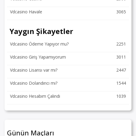
Vdcasino Havale
3065
Yaygın Şikayetler
Vdcasino Ödeme Yapıyor mu?
2251
Vdcasino Giriş Yapamıyorum
3011
Vdcasino Lisansı var mı?
2447
Vdcasino Dolandırıcı mı?
1544
Vdcasino Hesabım Çalındı
1039
Günün Maçları