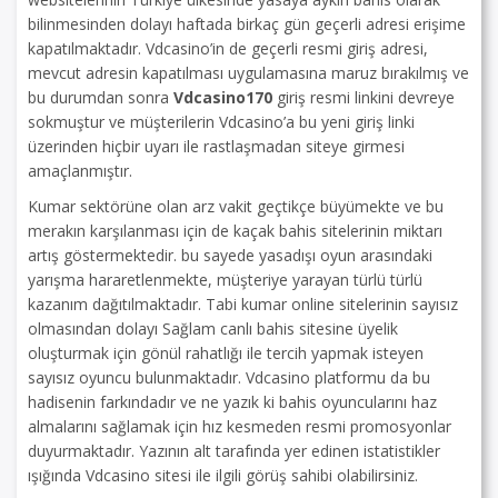
bilinmesinden dolayı haftada birkaç gün geçerli adresi erişime
kapatılmaktadır. Vdcasino’in de geçerli resmi giriş adresi,
mevcut adresin kapatılması uygulamasına maruz bırakılmış ve
bu durumdan sonra
Vdcasino170
giriş resmi linkini devreye
sokmuştur ve müşterilerin Vdcasino’a bu yeni giriş linki
üzerinden hiçbir uyarı ile rastlaşmadan siteye girmesi
amaçlanmıştır.
Kumar sektörüne olan arz vakit geçtikçe büyümekte ve bu
merakın karşılanması için de kaçak bahis sitelerinin miktarı
artış göstermektedir. bu sayede yasadışı oyun arasındaki
yarışma hararetlenmekte, müşteriye yarayan türlü türlü
kazanım dağıtılmaktadır. Tabi kumar online sitelerinin sayısız
olmasından dolayı Sağlam canlı bahis sitesine üyelik
oluşturmak için gönül rahatlığı ile tercih yapmak isteyen
sayısız oyuncu bulunmaktadır. Vdcasino platformu da bu
hadisenin farkındadır ve ne yazık ki bahis oyuncularını haz
almalarını sağlamak için hız kesmeden resmi promosyonlar
duyurmaktadır. Yazının alt tarafında yer edinen istatistikler
ışığında Vdcasino sitesi ile ilgili görüş sahibi olabilirsiniz.