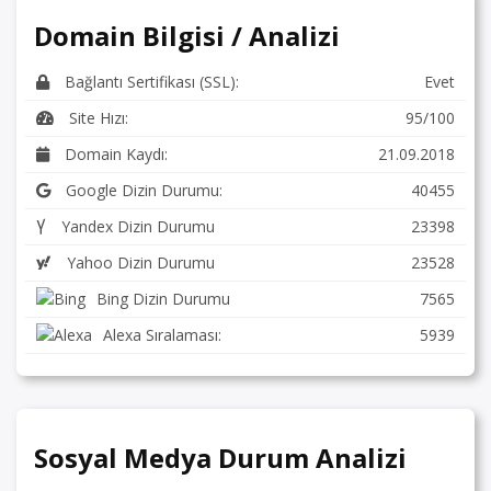
Domain Bilgisi / Analizi
Bağlantı Sertifikası (SSL):
Evet
Site Hızı:
95/100
Domain Kaydı:
21.09.2018
Google Dizin Durumu:
40455
Yandex Dizin Durumu
23398
Yahoo Dizin Durumu
23528
Bing Dizin Durumu
7565
Alexa Sıralaması:
5939
Sosyal Medya Durum Analizi