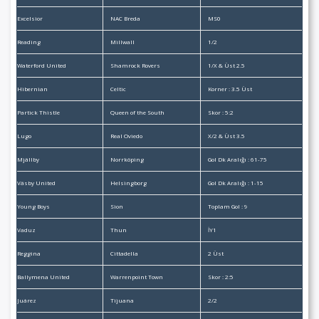
Excelsior
NAC Breda
MS0
Reading
Millwall
1/2
Waterford United
Shamrock Rovers
1/X & Üst 2.5
Hibernian
Celtic
Korner : 3.5 Üst
Partick Thistle
Queen of the South
Skor : 5:2
Lugo
Real Oviedo
X/2 & Üst 3.5
Mjällby
Norrköping
Gol Dk Aralığı : 61-75
Väsby United
Helsingborg
Gol Dk Aralığı : 1-15
Young Boys
Sion
Toplam Gol : 9
Vaduz
Thun
İY1
Reggina
Cittadella
2 Üst
Ballymena United
Warrenpoint Town
Skor : 2:5
Juárez
Tijuana
2/2