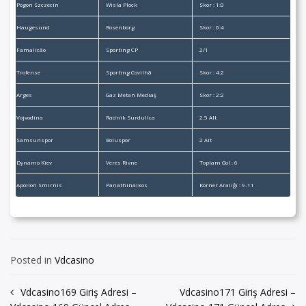
Pogon Szczecin
Wisla Plock
Skor : 1:0
Haugesund
Rosenborg
Skor : 0:4
Famalicão
Sporting CP
2/1
Trofense
Sporting Covilhã
Skor : 4:2
Arges
Gaz Metan Mediaş
Skor : 2:2
Vojvodina
Radnik Surdulica
2.5 Alt
Samsunspor
Boluspor
2 Alt
Dynamo Kiev
Veres Rivne
Toplam Gol : 6
Apollon Smirnis
Panathinaikos
Korner Aralığı : 9-11
Posted in
Vdcasino
Yazı
Vdcasino169 Giriş Adresi –
Vdcasino171 Giriş Adresi –