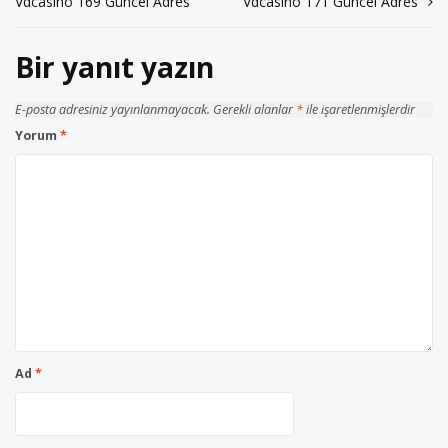
Vdcasino 169 Güncel Adres
Vdcasino 171 Güncel Adres
gezinmesi
Bir yanıt yazın
E-posta adresiniz yayınlanmayacak.
Gerekli alanlar
*
ile işaretlenmişlerdir
Yorum
*
Ad
*