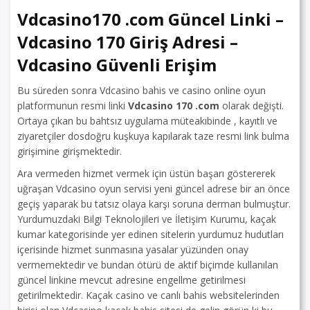
Vdcasino170 .com Güncel Linki –
Vdcasino 170 Giriş Adresi –
Vdcasino Güvenli Erişim
Bu süreden sonra Vdcasino bahis ve casino online oyun
platformunun resmi linki
Vdcasino 170 .com
olarak değişti.
Ortaya çıkan bu bahtsız uygulama müteakıbinde , kayıtlı ve
ziyaretçiler dosdoğru kuşkuya kapılarak taze resmi link bulma
girişimine girişmektedir.
Ara vermeden hizmet vermek için üstün başarı göstererek
uğraşan Vdcasino oyun servisi yeni güncel adrese bir an önce
geçiş yaparak bu tatsız olaya karşı soruna derman bulmuştur.
Yurdumuzdaki Bilgi Teknolojileri ve İletişim Kurumu, kaçak
kumar kategorisinde yer edinen sitelerin yurdumuz hudutları
içerisinde hizmet sunmasına yasalar yüzünden onay
vermemektedir ve bundan ötürü de aktif biçimde kullanılan
güncel linkine mevcut adresine engellme getirilmesi
getirilmektedir. Kaçak casino ve canlı bahis websitelerinden