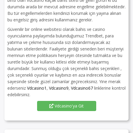
birisi olan Vdcasino kaçak bahis sitesi de gelin görün ki bu
durumda arada bir mevcut adresine engellme gelebilmektedir.
Bu tür engellemelerden kendinizi korumak için yayına alınan
bu engelsiz giriş adresini kullanmanız gerekir.
Güvenilir bir online websitesi olarak bahis ve casino
oyuncularına paylaşımda bulunduğumuz Trendbet, para
yatırma ve çekme hususunda sizi dolandırmayacak az
bulunan sitelerdendir. Faaliyete girdiği seneden beri müşteriyi
memnun etme politikasını herşeyin ötesinde tutmakta ve bu
suretle büyük bir kullanıcı kitlesi elde etmeyi başarmış
durumdadır. Sunmuş olduğu çok seçenekli bahis seçenkleri ,
çok seçenekli oyunlar ve kaybınızı en aza indirecek bonuslar
sayesinde sitede güzel zamanlar geçireceksiniz. Yine merak
ederseniz
Vdcasino1
,
Vdcasino9
,
Vdcasino67
linklerine kontrol
edebilirsiniz.
Vdcasino'ya Git