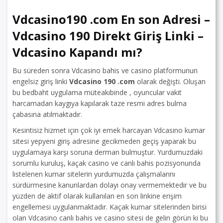
Vdcasino190 .com En son Adresi –
Vdcasino 190 Direkt Giriş Linki –
Vdcasino Kapandı mı?
Bu süreden sonra Vdcasino bahis ve casino platformunun
engelsiz giriş linki
Vdcasino 190 .com
olarak değişti. Oluşan
bu bedbaht uygulama müteakıbinde , oyuncular vakit
harcamadan kaygıya kapılarak taze resmi adres bulma
çabasına atılmaktadır.
Kesintisiz hizmet için çok iyi emek harcayan Vdcasino kumar
sitesi yepyeni giriş adresine gecikmeden geçiş yaparak bu
uygulamaya karşı soruna derman bulmuştur. Yurdumuzdaki
sorumlu kuruluş, kaçak casino ve canlı bahis pozisyonunda
listelenen kumar sitelerin yurdumuzda çalışmalarını
sürdürmesine kanunlardan dolayı onay vermemektedir ve bu
yüzden de aktif olarak kullanılan en son linkine erişim
engellemesi uygulanmaktadır. Kaçak kumar sitelerinden birisi
olan Vdcasino canlı bahis ve casino sitesi de gelin görün ki bu