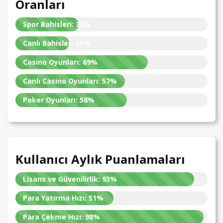
Oranları
Spor Bahisleri:
33%
Canlı Bahisler:
28%
Casino Oyunları:
69%
Canlı Casino Oyunları:
57%
Poker Oyunları:
58%
Kullanıcı Aylık Puanlamaları
Lisans ve Güvenilirlik:
93%
Para Yatırma Hızı:
51%
Para Çekme Hızı:
98%