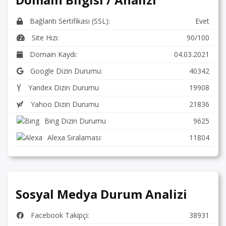
Bağlantı Sertifikası (SSL):
Evet
Site Hızı:
90/100
Domain Kaydı:
04.03.2021
Google Dizin Durumu:
40342
Yandex Dizin Durumu
19908
Yahoo Dizin Durumu
21836
Bing Dizin Durumu
9625
Alexa Sıralaması:
11804
Sosyal Medya Durum Analizi
Facebook Takipçi:
38931