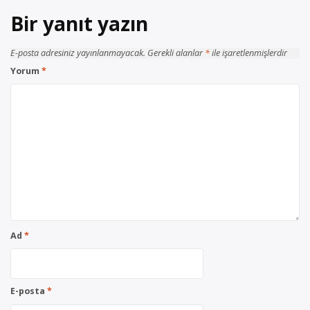
Bir yanıt yazın
E-posta adresiniz yayınlanmayacak.
Gerekli alanlar
*
ile işaretlenmişlerdir
Yorum
*
Ad
*
E-posta
*