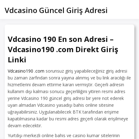
Skip
Vdcasino Güncel Giriş Adresi
to
content
Vdcasino 190 En son Adresi –
Vdcasino190 .com Direkt Giriş
Linki
Vdcasino190 .com
sorunsuz giriş yapabileceğiniz giriş adresi
bu zaman zarfından sonra yayına alınmış ve bu link aracılığı ile
hizmetlerini devam ettirme kararı vermiştir. Geçerli adresin
kullanım dışı kalması sonucu geçerliliğini yitiren resmi adres
yerine Vdcasino 190 güncel giriş adresi bir yere not ederek
uyarı almadan Vdcasino yasadışı bahis online sitesine
uğrayabilirsiniz. Uygulanabilecek BTK tarafından erişime
kapatılmasına kadar bu resmi adres geçerli olarak erişilmeye
devam edecektir.
Yurtdışı merkezli online bahis ve casino kumar sitelerinin