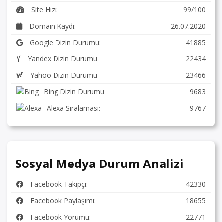
Site Hızı:
99/100
Domain Kaydı:
26.07.2020
Google Dizin Durumu:
41885
Yandex Dizin Durumu
22434
Yahoo Dizin Durumu
23466
Bing Dizin Durumu
9683
Alexa Sıralaması:
9767
Sosyal Medya Durum Analizi
Facebook Takipçi:
42330
Facebook Paylaşımı:
18655
Facebook Yorumu:
22771