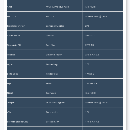
Anif
Avusturya Viyana II
Skor : 2:5
Kortrijk
Wilrijk
Korner Aralığı : 0-8
Excelsior Virton
Lommel United
2/2
Sport Recife
Grêmio
Skor : 1:1
Operário PR
Coritiba
2.75 Alt
Teplice
Viktoria Plzen
X/2 & Alt 2.5
Vejle
Kopenhag
1/2
Elite 3000
Fredericia
1 veya 2
HJK
HIFK
1 & Alt 2.5
Niort
Sochaux
Skor : 0:0
Osijek
Dinamo Zagreb
Korner Aralığı : 9-11
VVV
Dordrecht
1/X
Birmingham City
Bristol City
1/X & Alt 4.5