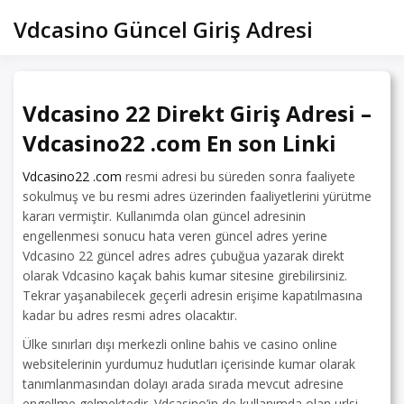
Skip
Vdcasino Güncel Giriş Adresi
to
content
Vdcasino 22 Direkt Giriş Adresi –
Vdcasino22 .com En son Linki
Vdcasino22 .com
resmi adresi bu süreden sonra faaliyete
sokulmuş ve bu resmi adres üzerinden faaliyetlerini yürütme
kararı vermiştir. Kullanımda olan güncel adresinin
engellenmesi sonucu hata veren güncel adres yerine
Vdcasino 22 güncel adres adres çubuğua yazarak direkt
olarak Vdcasino kaçak bahis kumar sitesine girebilirsiniz.
Tekrar yaşanabilecek geçerli adresin erişime kapatılmasına
kadar bu adres resmi adres olacaktır.
Ülke sınırları dışı merkezli online bahis ve casino online
websitelerinin yurdumuz hudutları içerisinde kumar olarak
tanımlanmasından dolayı arada sırada mevcut adresine
engellme gelmektedir. Vdcasino’in de kullanımda olan urlsi,