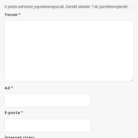
E-posta adresiniz yayınlanmayacak.
Gerekli alanlar
*
ile işaretlenmişlerdir
Yorum
*
Ad
*
E-posta
*
İnternet sitesi