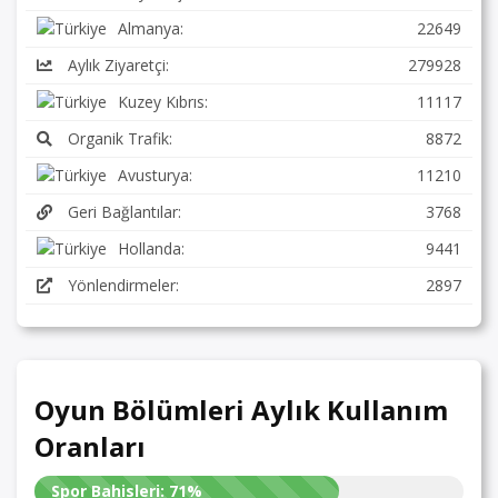
Almanya:
22649
Aylık Ziyaretçi:
279928
Kuzey Kıbrıs:
11117
Organik Trafik:
8872
Avusturya:
11210
Geri Bağlantılar:
3768
Hollanda:
9441
Yönlendirmeler:
2897
Oyun Bölümleri Aylık Kullanım
Oranları
Spor Bahisleri:
71%