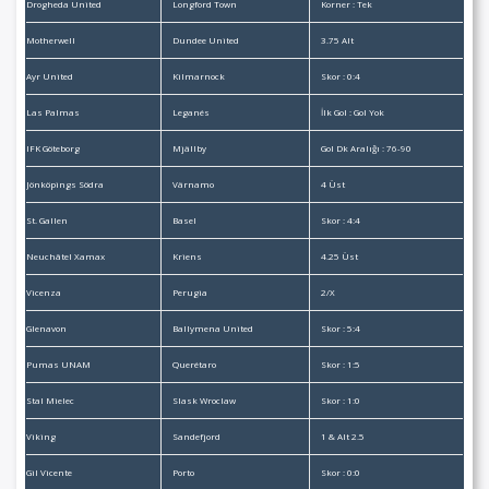
Drogheda United
Longford Town
Korner : Tek
Motherwell
Dundee United
3.75 Alt
Ayr United
Kilmarnock
Skor : 0:4
Las Palmas
Leganés
İlk Gol : Gol Yok
IFK Göteborg
Mjällby
Gol Dk Aralığı : 76-90
Jönköpings Södra
Värnamo
4 Üst
St. Gallen
Basel
Skor : 4:4
Neuchâtel Xamax
Kriens
4.25 Üst
Vicenza
Perugia
2/X
Glenavon
Ballymena United
Skor : 5:4
Pumas UNAM
Querétaro
Skor : 1:5
Stal Mielec
Slask Wroclaw
Skor : 1:0
Viking
Sandefjord
1 & Alt 2.5
Gil Vicente
Porto
Skor : 0:0