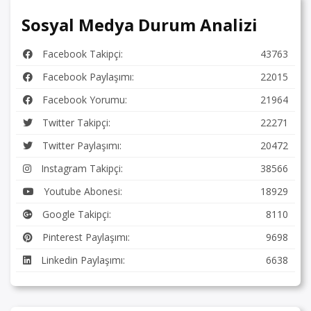
Sosyal Medya Durum Analizi
Facebook Takipçi:
43763
Facebook Paylaşımı:
22015
Facebook Yorumu:
21964
Twitter Takipçi:
22271
Twitter Paylaşımı:
20472
Instagram Takipçi:
38566
Youtube Abonesi:
18929
Google Takipçi:
8110
Pinterest Paylaşımı:
9698
Linkedin Paylaşımı:
6638