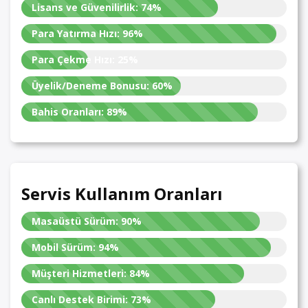
Lisans ve Güvenilirlik:
74%
Para Yatırma Hızı:
96%
Para Çekme Hızı:
25%
Üyelik/Deneme Bonusu:
60%
Bahis Oranları:
89%
Servis Kullanım Oranları
Masaüstü Sürüm:
90%
Mobil Sürüm:
94%
Müşteri Hizmetleri:
84%
Canlı Destek Birimi:
73%