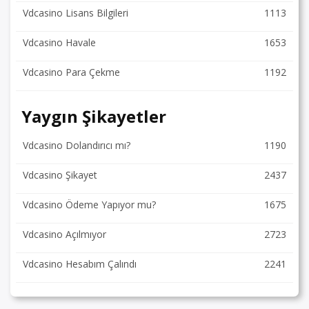
Vdcasino Lisans Bilgileri
1113
Vdcasino Havale
1653
Vdcasino Para Çekme
1192
Yaygın Şikayetler
Vdcasino Dolandırıcı mı?
1190
Vdcasino Şikayet
2437
Vdcasino Ödeme Yapıyor mu?
1675
Vdcasino Açılmıyor
2723
Vdcasino Hesabım Çalındı
2241