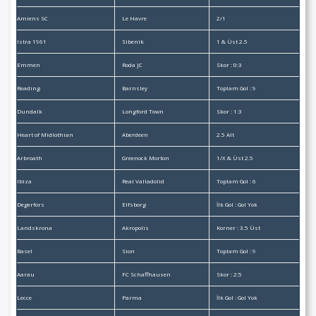
Amiens SC
Le Havre
2/1
Istra 1961
Sibenik
1 & Üst 2.5
Emmen
Roda JC
Skor : 0:3
Reading
Barnsley
Toplam Gol : 9
Dundalk
Longford Town
Skor : 1:3
Heart of Midlothian
Aberdeen
2.5 Alt
Arbroath
Greenock Morton
1/X & Üst 2.5
Ibiza
Real Valladolid
Toplam Gol : 6
Degerfors
Elfsborg
İlk Gol : Gol Yok
Landskrona
Akropolis
Korner : 3.5 Üst
Basel
Sion
Toplam Gol : 9
Aarau
FC Schaffhausen
Skor : 2:5
Lecce
Parma
İlk Gol : Gol Yok