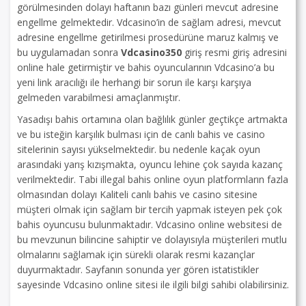
görülmesinden dolayı haftanın bazı günleri mevcut adresine
engellme gelmektedir. Vdcasino’in de sağlam adresi, mevcut
adresine engellme getirilmesi prosedürüne maruz kalmış ve
bu uygulamadan sonra
Vdcasino350
giriş resmi giriş adresini
online hale getirmiştir ve bahis oyuncularının Vdcasino’a bu
yeni link aracılığı ile herhangi bir sorun ile karşı karşıya
gelmeden varabilmesi amaçlanmıştır.
Yasadışı bahis ortamına olan bağlılık günler geçtikçe artmakta
ve bu isteğin karşılık bulması için de canlı bahis ve casino
sitelerinin sayısı yükselmektedir. bu nedenle kaçak oyun
arasındaki yarış kızışmakta, oyuncu lehine çok sayıda kazanç
verilmektedir. Tabi illegal bahis online oyun platformların fazla
olmasından dolayı Kaliteli canlı bahis ve casino sitesine
müşteri olmak için sağlam bir tercih yapmak isteyen pek çok
bahis oyuncusu bulunmaktadır. Vdcasino online websitesi de
bu mevzunun bilincine sahiptir ve dolayısıyla müşterileri mutlu
olmalarını sağlamak için sürekli olarak resmi kazançlar
duyurmaktadır. Sayfanın sonunda yer gören istatistikler
sayesinde Vdcasino online sitesi ile ilgili bilgi sahibi olabilirsiniz.