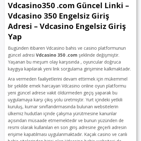
Vdcasino350 .com Güncel Linki –
Vdcasino 350 Engelsiz Giriş
Adresi – Vdcasino Engelsiz Giriş
Yap
Bugünden itibaren Vdcasino bahis ve casino platformunun
güncel adresi
Vdcasino 350 .com
şeklinde değişmiştir.
Yaşanan bu meşum olay karşısında , oyuncular doğruca
kaygıya kapılarak yeni link sorgulama girişimine kalkmaktadır.
Ara vermeden faaliyetlerini devam ettirmek için mükemmel
bir şekilde emek harcayan Vdcasino online oyun platformu
yeni güncel adrese vakit öldürmeden geçiş yaparak bu
uygulamaya karşı çıkış yolu üretmiştir. Yurt içindeki yetkili
kuruluş, kumar sınıflandırmasında bulunan websitelerin
ülkemiz hudutları içinde çalışma yürütmesine kanunlar
açısından müsaade etmemektedir ve bunun yüzünden de
resmi olarak kullanılan en son giriş adresine geçerli adresin
erişime kapatılması uygulanmaktadır. Kaçak casino ve canlı