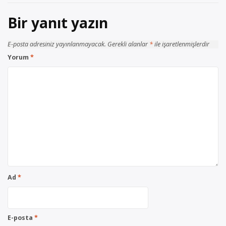
Bir yanıt yazın
E-posta adresiniz yayınlanmayacak.
Gerekli alanlar
*
ile işaretlenmişlerdir
Yorum
*
Ad
*
E-posta
*