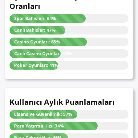
Oranları
Spor Bahisleri:
64%
Canlı Bahisler:
47%
Casino Oyunları:
65%
Canlı Casino Oyunları:
43%
Poker Oyunları:
41%
Kullanıcı Aylık Puanlamaları
Lisans ve Güvenilirlik:
57%
Para Yatırma Hızı:
74%
Para Çekme Hızı:
49%