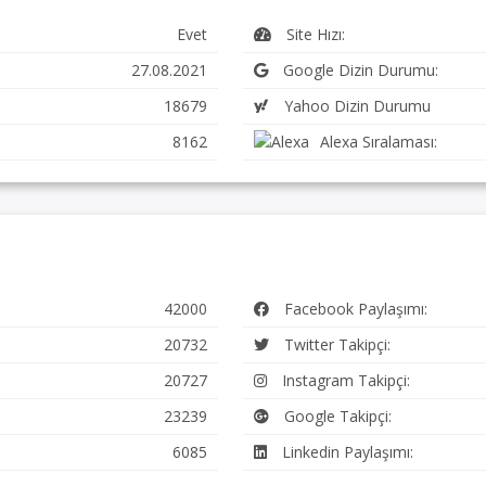
Evet
Site Hızı:
27.08.2021
Google Dizin Durumu:
18679
Yahoo Dizin Durumu
8162
Alexa Sıralaması:
i
42000
Facebook Paylaşımı:
20732
Twitter Takipçi:
20727
Instagram Takipçi:
23239
Google Takipçi:
6085
Linkedin Paylaşımı: