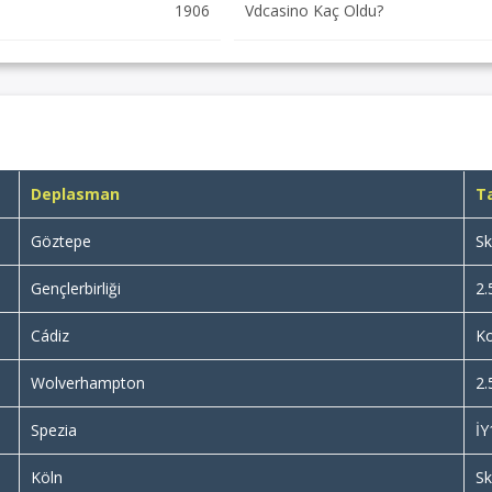
1906
Vdcasino Kaç Oldu?
Deplasman
T
Göztepe
Sk
Gençlerbirliği
2.
Cádiz
Ko
Wolverhampton
2.
Spezia
İY
Köln
Sk