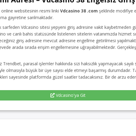
online websitesinin resmi linki
Vdcasino 38 .com
şeklinde modifiye ed
lma gayretine sarılmaktadır.
sarfeden Vdcasino sitesi yepyeni giriş adresine vakit kaybetmeden g
casino ve canlı bahis statüsünde listelenen sitelerin vatanımızda hizm
ceğiniz giriş adresine mevcut adresine engellme getirilmesi yapılmakta
çevede arada sırada erişim engellemesine uğrayabilmektedir. Gerçekleş
imiz Trendbet, parasal işlemler hakkında sizi haksızlık yapmayacak sayılı
e olmasıyla büyük bir üye sayısı elde etmeyi başarmış durumdadır. Takd
eri sayesinde platformda güzel saatler tadacaksınız. Bir de arzu ede
Vdcasino'ya Git