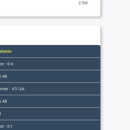
2788
ahmin
or : 0:4
5 Alt
rner : 4.5 Üst
5 Alt
1
or : 0:1