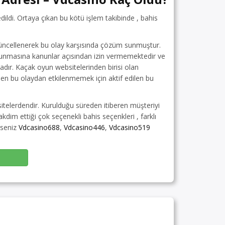
ildi. Ortaya çıkan bu kötü işlem takibinde , bahis
üncellenerek bu olay karşısında çözüm sunmuştur.
et sunmasına kanunlar açısından izin vermemektedir ve
dır. Kaçak oyun websitelerinden birisi olan
en bu olaydan etkilenmemek için aktif edilen bu
 sitelerdendir. Kurulduğu süreden itiberen müşteriyi
im ettiği çok seçenekli bahis seçenkleri , farklı
rseniz
Vdcasino688
,
Vdcasino446
,
Vdcasino519