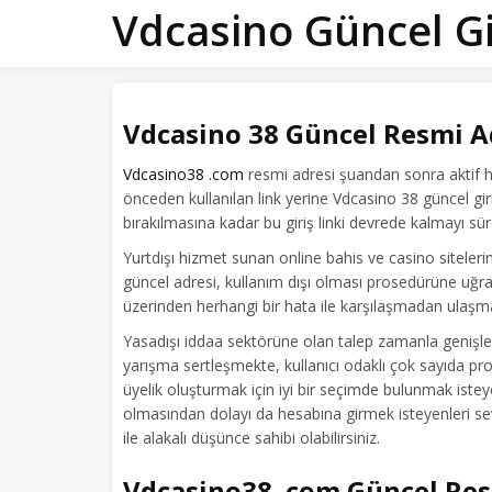
Skip
Vdcasino Güncel Gi
to
content
Vdcasino 38 Güncel Resmi Ad
Vdcasino38 .com
resmi adresi şuandan sonra aktif hal
önceden kullanılan link yerine Vdcasino 38 güncel giri
bırakılmasına kadar bu giriş linki devrede kalmayı sür
Yurtdışı hizmet sunan online bahis ve casino siteleri
güncel adresi, kullanım dışı olması prosedürüne uğ
üzerinden herhangi bir hata ile karşılaşmadan ulaşm
Yasadışı iddaa sektörüne olan talep zamanla genişlemek
yarışma sertleşmekte, kullanıcı odaklı çok sayıda p
üyelik oluşturmak için iyi bir seçimde bulunmak iste
olmasından dolayı da hesabına girmek isteyenleri se
ile alakalı düşünce sahibi olabilirsiniz.
Vdcasino38 .com Güncel Resm