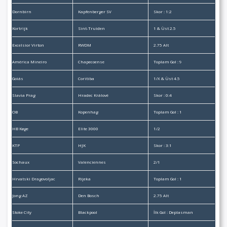
Dornbirn
Kapfenberger SV
Skor : 1:2
Kortrijk
Sint-Truiden
1 & Üst 2.5
Excelsior Virton
RWDM
2.75 Alt
América Mineiro
Chapecoense
Toplam Gol : 9
Goiás
Coritiba
1/X & Üst 4.5
Slavia Prag
Hradec Králové
Skor : 0:4
OB
Kopenhag
Toplam Gol : 1
HB Køge
Elite 3000
1/2
KTP
HJK
Skor : 3:1
Sochaux
Valenciennes
2/1
Hrvatski Dragovoljac
Rijeka
Toplam Gol : 1
Jong AZ
Den Bosch
2.75 Alt
Stoke City
Blackpool
İlk Gol : Deplasman