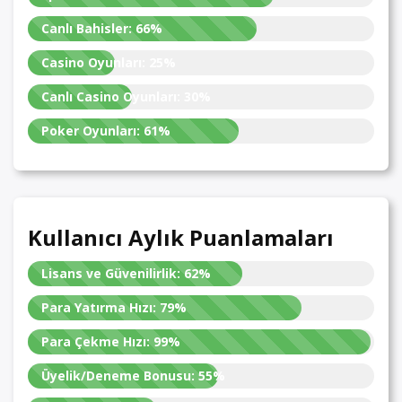
Canlı Bahisler:
66%
Casino Oyunları:
25%
Canlı Casino Oyunları:
30%
Poker Oyunları:
61%
Kullanıcı Aylık Puanlamaları
Lisans ve Güvenilirlik:
62%
Para Yatırma Hızı:
79%
Para Çekme Hızı:
99%
Üyelik/Deneme Bonusu:
55%