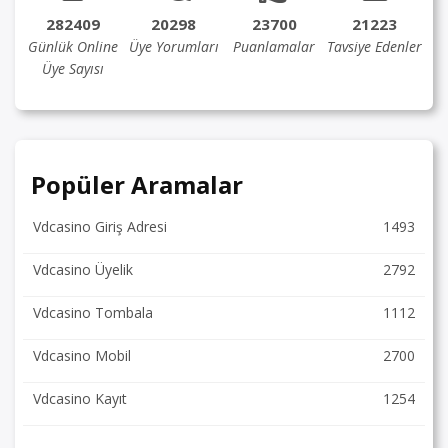
282409
20298
23700
21223
Günlük Online
Üye Yorumları
Puanlamalar
Tavsiye Edenler
Üye Sayısı
Popüler Aramalar
Vdcasino Giriş Adresi
1493
Vdcasino Üyelik
2792
Vdcasino Tombala
1112
Vdcasino Mobil
2700
Vdcasino Kayıt
1254