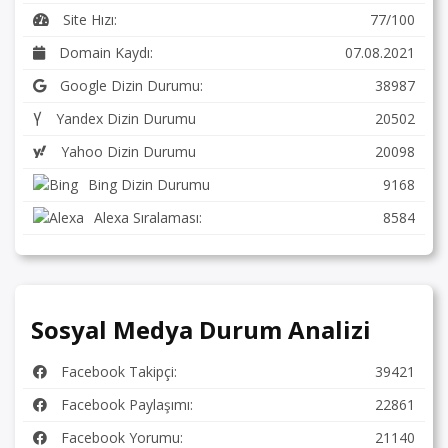
Site Hızı:
77/100
Domain Kaydı:
07.08.2021
Google Dizin Durumu:
38987
Yandex Dizin Durumu
20502
Yahoo Dizin Durumu
20098
Bing Dizin Durumu
9168
Alexa Sıralaması:
8584
Sosyal Medya Durum Analizi
Facebook Takipçi:
39421
Facebook Paylaşımı:
22861
Facebook Yorumu:
21140