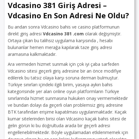
Vdcasino 381 Giriş Adresi –
Vdcasino En Son Adresi Ne Oldu?
Bu andan sonra Vdcasino bahis ve casino platformunun
direkt giriş adresi
Vdcasino 381 .com
olarak değişmiştir.
Ortaya çıkan bu talihsiz uygulama karşısında , hesabı
bulunanlar hemen merağa kapılarak taze giriş adresi
aramasına kalkmaktadır.
Ara vermeden hizmet sunmak için çok iyi çaba sarfeden
Vdcasino sitesi geçerli giriş adresine bir an önce modifiye
edilerek bu tatsız olaya karşı soruna derman bulmuştur.
Türkiye sınırları içindeki ilgili birim, yasaya aykırı bahis
kategorisinde yer alan online oyun platformların Türkiye
sınırlarında hizmet sunmasına hukuken onay vermemektedir
ve bundan dolayı da geçerli olan problemsiz giriş adresine
BTK tarafından erişime kapatılması uygulanmaktadır. Kaçak
kumar sitelerinden birisi olan Vdcasino kaçak bahis sitesi de
gelin görün ki bu doğrultuda arada bir geçerli adresi
engellenebilmektedir. Böyle uygulamadan etkilenmemek için