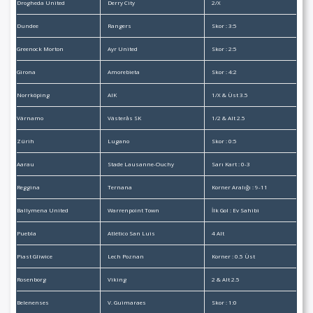
Drogheda United
Derry City
2/X
Dundee
Rangers
Skor : 3:5
Greenock Morton
Ayr United
Skor : 2:5
Girona
Amorebieta
Skor : 4:2
Norrköping
AIK
1/X & Üst 3.5
Värnamo
Västerås SK
1/2 & Alt 2.5
Zürih
Lugano
Skor : 0:5
Aarau
Stade Lausanne-Ouchy
Sarı Kart : 0-3
Reggina
Ternana
Korner Aralığı : 9-11
Ballymena United
Warrenpoint Town
İlk Gol : Ev Sahibi
Puebla
Atlético San Luis
4 Alt
Piast Gliwice
Lech Poznan
Korner : 0.5 Üst
Rosenborg
Viking
2 & Alt 2.5
Belenenses
V. Guimaraes
Skor : 1:0