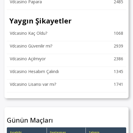
Vdcasino Papara
2485
Yaygın Şikayetler
Vdcasino Kaç Oldu?
1068
Vdcasino Güvenilir mi?
2939
Vdcasino Açılmıyor
2386
Vdcasino Hesabım Çalındı
1345
Vdcasino Lisansı var mı?
1741
Günün Maçları
Evsahibi
Deplasman
Tahmin