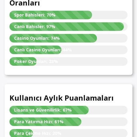
Oranları
Spor Bahisleri:
70%
Canlı Bahisler:
97%
Casino Oyunları:
74%
Canlı Casino Oyunları:
44%
Poker Oyunları:
23%
Kullanıcı Aylık Puanlamaları
Lisans ve Güvenilirlik:
67%
Para Yatırma Hızı:
61%
Para Çekme Hızı:
20%