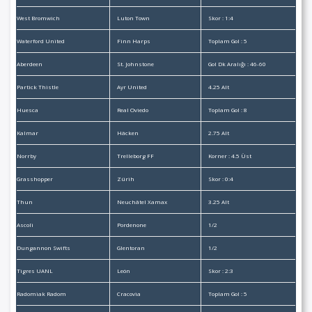
West Bromwich
Luton Town
Skor : 1:4
Waterford United
Finn Harps
Toplam Gol : 5
Aberdeen
St. Johnstone
Gol Dk Aralığı : 46-60
Partick Thistle
Ayr United
4.25 Alt
Huesca
Real Oviedo
Toplam Gol : 8
Kalmar
Häcken
2.75 Alt
Norrby
Trelleborg FF
Korner : 4.5 Üst
Grasshopper
Zürih
Skor : 0:4
Thun
Neuchâtel Xamax
3.25 Alt
Ascoli
Pordenone
1/2
Dungannon Swifts
Glentoran
1/2
Tigres UANL
León
Skor : 2:3
Radomiak Radom
Cracovia
Toplam Gol : 5