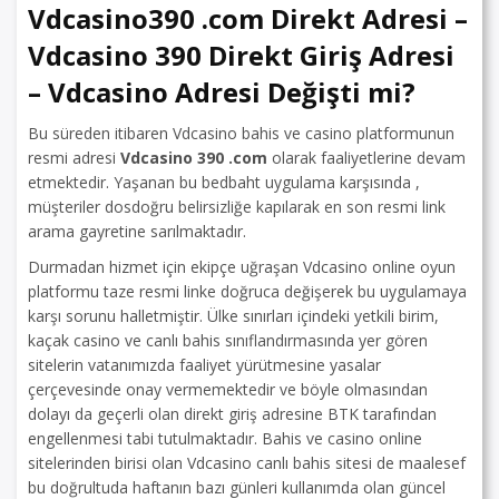
Vdcasino390 .com Direkt Adresi –
Vdcasino 390 Direkt Giriş Adresi
– Vdcasino Adresi Değişti mi?
Bu süreden itibaren Vdcasino bahis ve casino platformunun
resmi adresi
Vdcasino 390 .com
olarak faaliyetlerine devam
etmektedir. Yaşanan bu bedbaht uygulama karşısında ,
müşteriler dosdoğru belirsizliğe kapılarak en son resmi link
arama gayretine sarılmaktadır.
Durmadan hizmet için ekipçe uğraşan Vdcasino online oyun
platformu taze resmi linke doğruca değişerek bu uygulamaya
karşı sorunu halletmiştir. Ülke sınırları içindeki yetkili birim,
kaçak casino ve canlı bahis sınıflandırmasında yer gören
sitelerin vatanımızda faaliyet yürütmesine yasalar
çerçevesinde onay vermemektedir ve böyle olmasından
dolayı da geçerli olan direkt giriş adresine BTK tarafından
engellenmesi tabi tutulmaktadır. Bahis ve casino online
sitelerinden birisi olan Vdcasino canlı bahis sitesi de maalesef
bu doğrultuda haftanın bazı günleri kullanımda olan güncel