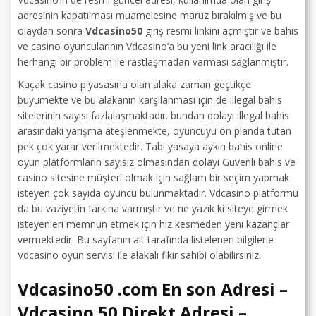
adresinin kapatılması muamelesine maruz bırakılmış ve bu
olaydan sonra
Vdcasino50
giriş resmi linkini açmıştır ve bahis
ve casino oyuncularının Vdcasino’a bu yeni link aracılığı ile
herhangi bir problem ile rastlaşmadan varması sağlanmıştır.
Kaçak casino piyasasına olan alaka zaman geçtikçe
büyümekte ve bu alakanın karşılanması için de illegal bahis
sitelerinin sayısı fazlalaşmaktadır. bundan dolayı illegal bahis
arasındaki yarışma ateşlenmekte, oyuncuyu ön planda tutan
pek çok yarar verilmektedir. Tabi yasaya aykırı bahis online
oyun platformların sayısız olmasından dolayı Güvenli bahis ve
casino sitesine müşteri olmak için sağlam bir seçim yapmak
isteyen çok sayıda oyuncu bulunmaktadır. Vdcasino platformu
da bu vaziyetin farkına varmıştır ve ne yazık ki siteye girmek
isteyenleri memnun etmek için hız kesmeden yeni kazançlar
vermektedir. Bu sayfanın alt tarafında listelenen bilgilerle
Vdcasino oyun servisi ile alakalı fikir sahibi olabilirsiniz.
Vdcasino50 .com En son Adresi –
Vdcasino 50 Direkt Adresi –