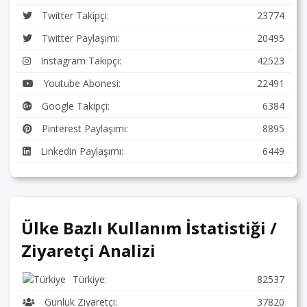
Twitter Takipçi:
23774
Twitter Paylaşımı:
20495
Instagram Takipçi:
42523
Youtube Abonesi:
22491
Google Takipçi:
6384
Pinterest Paylaşımı:
8895
Linkedin Paylaşımı:
6449
Ülke Bazlı Kullanım İstatistiği /
Ziyaretçi Analizi
Türkiye:
82537
Günlük Ziyaretçi:
37820