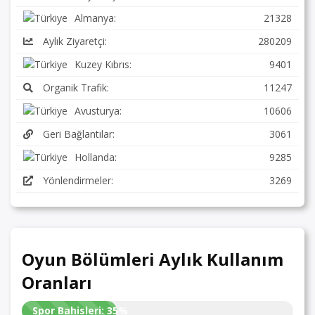
Almanya:
21328
Aylık Ziyaretçi:
280209
Kuzey Kıbrıs:
9401
Organik Trafik:
11247
Avusturya:
10606
Geri Bağlantılar:
3061
Hollanda:
9285
Yönlendirmeler:
3269
Oyun Bölümleri Aylık Kullanım
Oranları
Spor Bahisleri:
35%