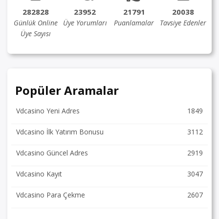
282828
23952
21791
20038
Günlük Online
Üye Yorumları
Puanlamalar
Tavsiye Edenler
Üye Sayısı
Popüler Aramalar
Vdcasino Yeni Adres
1849
Vdcasino İlk Yatırım Bonusu
3112
Vdcasino Güncel Adres
2919
Vdcasino Kayıt
3047
Vdcasino Para Çekme
2607