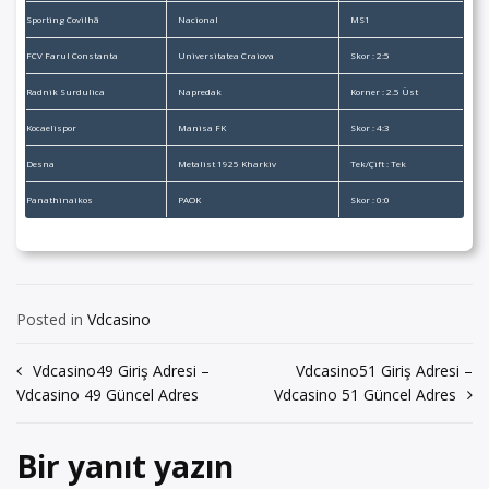
Sporting Covilhã
Nacional
MS1
FCV Farul Constanta
Universitatea Craiova
Skor : 2:5
Radnik Surdulica
Napredak
Korner : 2.5 Üst
Kocaelispor
Manisa FK
Skor : 4:3
Desna
Metalist 1925 Kharkiv
Tek/Çift : Tek
Panathinaikos
PAOK
Skor : 0:0
Posted in
Vdcasino
Yazı
Vdcasino49 Giriş Adresi –
Vdcasino51 Giriş Adresi –
Vdcasino 49 Güncel Adres
Vdcasino 51 Güncel Adres
gezinmesi
Bir yanıt yazın