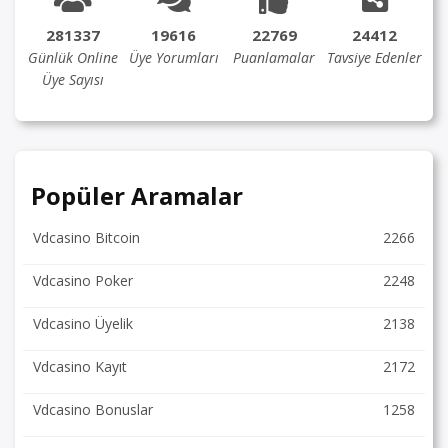
281337
19616
22769
24412
Günlük Online
Üye Yorumları
Puanlamalar
Tavsiye Edenler
Üye Sayısı
Popüler Aramalar
Vdcasino Bitcoin
2266
Vdcasino Poker
2248
Vdcasino Üyelik
2138
Vdcasino Kayıt
2172
Vdcasino Bonuslar
1258