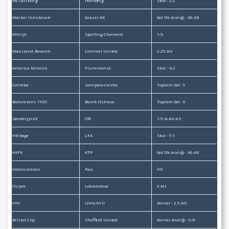
RB Salzburg
Hartberg
Skor : 2:2
Wacker Innsbruck
Grazer AK
Gol Dk Aralığı : 46-60
Wilrijk
Sporting Charleroi
1/2
Waasland-Beveren
Lommel United
2.25 Alt
América Mineiro
Fluminense
Skor : 4:2
Coritiba
Sampaio Corrêa
Toplam Gol : 9
Bohemians 1905
Baník Ostrava
Toplam Gol : 6
SønderjyskE
OB
1/X & Alt 4.5
HB Køge
LFA
Skor : 5:1
HIFK
KTP
Gol Dk Aralığı : 46-60
Valenciennes
Pau
İY0
Osijek
Lokomotiva
3 Alt
VVV
Utrecht II
Korner : 2.5 Alt
Bristol City
Sheffield United
Korner Aralığı : 0-8