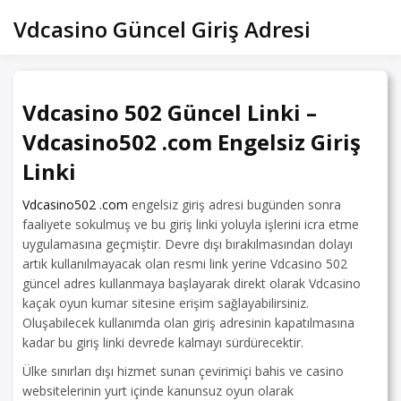
Skip
Vdcasino Güncel Giriş Adresi
to
content
Vdcasino 502 Güncel Linki –
Vdcasino502 .com Engelsiz Giriş
Linki
Vdcasino502 .com
engelsiz giriş adresi bugünden sonra
faaliyete sokulmuş ve bu giriş linki yoluyla işlerini icra etme
uygulamasına geçmiştir. Devre dışı bırakılmasından dolayı
artık kullanılmayacak olan resmi link yerine Vdcasino 502
güncel adres kullanmaya başlayarak direkt olarak Vdcasino
kaçak oyun kumar sitesine erişim sağlayabilirsiniz.
Oluşabilecek kullanımda olan giriş adresinin kapatılmasına
kadar bu giriş linki devrede kalmayı sürdürecektir.
Ülke sınırları dışı hizmet sunan çevirimiçi bahis ve casino
websitelerinin yurt içinde kanunsuz oyun olarak