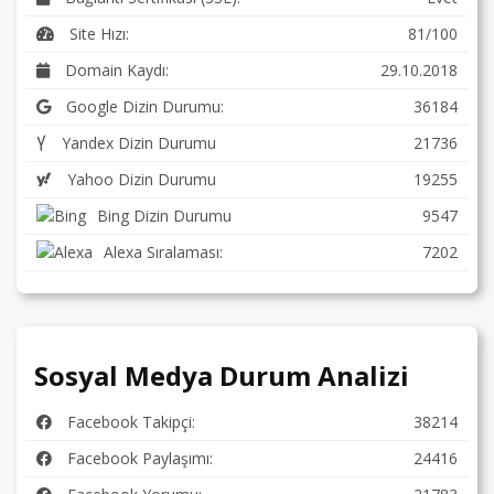
Site Hızı:
81/100
Domain Kaydı:
29.10.2018
Google Dizin Durumu:
36184
Yandex Dizin Durumu
21736
Yahoo Dizin Durumu
19255
Bing Dizin Durumu
9547
Alexa Sıralaması:
7202
Sosyal Medya Durum Analizi
Facebook Takipçi:
38214
Facebook Paylaşımı:
24416