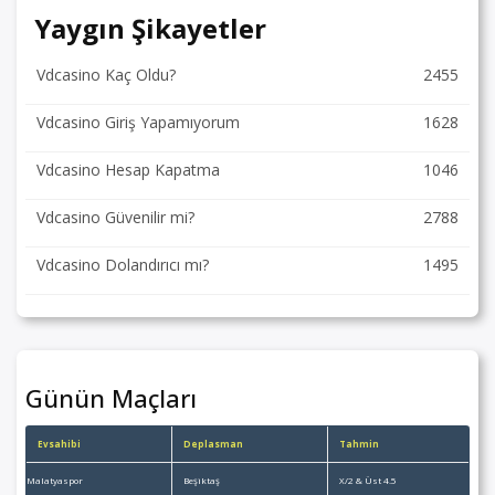
Yaygın Şikayetler
Vdcasino Kaç Oldu?
2455
Vdcasino Giriş Yapamıyorum
1628
Vdcasino Hesap Kapatma
1046
Vdcasino Güvenilir mi?
2788
Vdcasino Dolandırıcı mı?
1495
Günün Maçları
Evsahibi
Deplasman
Tahmin
Malatyaspor
Beşiktaş
X/2 & Üst 4.5