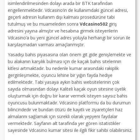
isimlendirilmesinden dolayı arada bir BTK tarafından
engellenmektedir. Vdcasino’in de kullanımdaki güncel adresi,
geçerli adresin kullanım dışı kalması prosedürüne tabi
tutulmuş ve bu muameleden sonra
Vdcasino502
giriş
adresini yayına almıştır ve hesabına girmek isteyenlerin
Vdcasino’a bu yeni güncel adres yoluyla herhangi bir sorun ile
karşılaşmadan varması amaçlanmıştır.
Yasadışı bahis piyasasına olan önem git gide genişlemekte ve
bu alakanın karşılık bulması için de kaçak bahis sitelerinin
kitlesi artmaktadır. bu nedenle kumar arasındaki rakiplik
gerginleşmekte, oyuncu lehine bir yığın fayda hediye
edilmektedir. Tabi yasaya aykırı bahis websitelerinin çok
sayıda olmasından dolayı Kaliteli kaçak oyun sitesine üyelik
oluşturmak için doğru bir karar vermek isteyen sayısız bahis
oyuncusu bulunmaktadır. Vdcasino platformu da bu durumun
bilincindedir ve bundan ötürü de kayıtlı ve ziyaretçileri haz
almalarını sağlamak için sürekli olarak yepyeni faydalar
vermektedir. Sayfanın alt tarafında yer gören istatistikler
sayesinde Vdcasino kumar sitesi ile ilgili fikir sahibi olabilirsiniz.