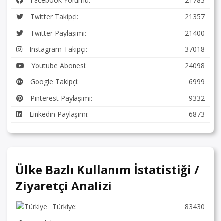
Facebook Yorumu:
21783
Twitter Takipçi:
21357
Twitter Paylaşımı:
21400
Instagram Takipçi:
37018
Youtube Abonesi:
24098
Google Takipçi:
6999
Pinterest Paylaşımı:
9332
Linkedin Paylaşımı:
6873
Ülke Bazlı Kullanım İstatistiği /
Ziyaretçi Analizi
Türkiye:
83430