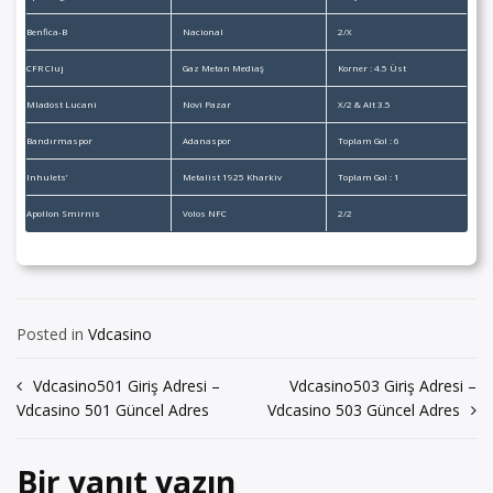
Benfica-B
Nacional
2/X
CFR Cluj
Gaz Metan Mediaş
Korner : 4.5 Üst
Mladost Lucani
Novi Pazar
X/2 & Alt 3.5
Bandırmaspor
Adanaspor
Toplam Gol : 6
Inhulets’
Metalist 1925 Kharkiv
Toplam Gol : 1
Apollon Smirnis
Volos NFC
2/2
Posted in
Vdcasino
Yazı
Vdcasino501 Giriş Adresi –
Vdcasino503 Giriş Adresi –
Vdcasino 501 Güncel Adres
Vdcasino 503 Güncel Adres
gezinmesi
Bir yanıt yazın