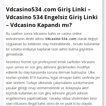
Vdcasino534 .com Giriş Linki –
Vdcasino 534 Engelsiz Giriş Linki
– Vdcasino Kapandı mı?
Bu saatten sonra Vdcasino bahis ve casino online
websitesinin direkt adresi
Vdcasino 534 .com
olarak değişti.
Uygulanan bu beklenen olay müteakıbinde , hesabı bulunanlar
bir solukta endişeye kapılarak taze adres bulma gayretine
girmektedir.
Kesintisiz hizmet için profesyonel emek sarfeden Vdcasino
oyun servisi en son giriş adresine gecikmeden modifiye
edilerek bu olay karşısında soruna derman bulmuştur. Ülke
sınırları içindeki BTK kurumu, legal olmayan bahis sınıfında yer
alan sitelerin Türkiye ülkesinde çalışmalarını sürdürmesine
yasalar gereği onay vermemektedir ve dolayısıyla aktif
biçimde kullanılan en son giriş adresine geçerli adresin
engellenmesi yapılmaktadır. Yasadışı iddaa sitelerinden birisi
olan Vdcasino illegal bahis sitesi de ne yazık ki bu olayda