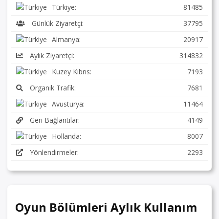
Türkiye:
81485
Günlük Ziyaretçi:
37795
Almanya:
20917
Aylık Ziyaretçi:
314832
Kuzey Kıbrıs:
7193
Organik Trafik:
7681
Avusturya:
11464
Geri Bağlantılar:
4149
Hollanda:
8007
Yönlendirmeler:
2293
Oyun Bölümleri Aylık Kullanım