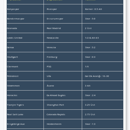
Konyaspor
Rizespor
Korner : 0.5 Alt
Bandırmaspor
Erzurumspor
Skor : 5:0
Granada
Real Madrid
2 Üst
Leeds United
Newcastle
1/2 & Alt 4.5
Genoa
Venezia
Skor : 5:2
Stuttgart
Freiburg
Skor : 0:3
Clermont
PSG
1/X
Petrotrest
Ufa
Gol Dk Aralığı : 16-30
Strømmen
Åsane
3 Alt
Heracles
Go Ahead Eagles
Skor : 2:4
Tianjin Tigers
Shanghai Port
3.25 Üst
Real Salt Lake
Colorado Rapids
2.75 Üst
Erzgebirge Aue
Heidenheim
Skor : 1:3