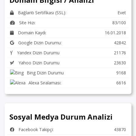
Bağlantı Sertifikası (SSL):
Evet
Site Hızı:
83/100
Domain Kaydı:
16.01.2018
Google Dizin Durumu:
42842
Yandex Dizin Durumu
21176
Yahoo Dizin Durumu
23630
Bing Dizin Durumu
9168
Alexa Sıralaması:
6616
Sosyal Medya Durum Analizi
Facebook Takipçi:
43870