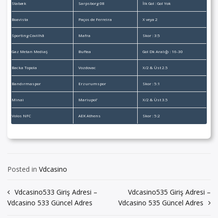
Stabæk
Sarpsborg 08
İlk Gol : Gol Yok
Boavista
Paços de Ferreira
X veya 2
Sporting Covilhã
Mafra
Skor : 3:5
Gaz Metan Mediaş
Buftea
Gol Dk Aralığı : 16-30
Backa Topola
Vozdovac
X/2 & Üst 2.5
Bandırmaspor
Erzurumspor
Skor : 5:1
Minai
Mariupol’
X/2 & Üst 3.5
Volos NFC
AEK Athens
Skor : 5:2
Posted in
Vdcasino
Yazı
Vdcasino533 Giriş Adresi –
Vdcasino535 Giriş Adresi –
Vdcasino 533 Güncel Adres
Vdcasino 535 Güncel Adres
gezinmesi