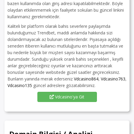
bazen kullanımda olan giriş adresi kapatılabilmektedir. Böyle
olaydan etkilenmemek için faaliyete sokulan bu güncel linkini
kullanmanız gerekmektedir.
Kaliteli bir platform olarak bahis severlere paylaşımda
bulunduğumuz Trendbet, maddi anlamda hakkında sizi
dolandırmayacak az bulunan sitelerdendir. Piyasaya açıldığı
seneden itiberen kullanıcı mutluluğunu en başta tutmakta ve
bu nedenle büyük bir müşteri sayısı kazanmayı başarmış
durumdadır. Sunduğu yüksek oranlı bahis seçenekleri , keyifli
anlar geçirebileceğiniz oyunlar ve kazancınızı arttıracak
bonuslar sayesinde websitede güzel saatler geçireceksiniz.
Bunların yanında merak ederseniz
Vdcasino864
,
Vdcasino763
,
Vdcasino135
güncel adreslere gözatabilirsiniz.
Vdcasino'ya Git
Domain Bilgisi / Analizi