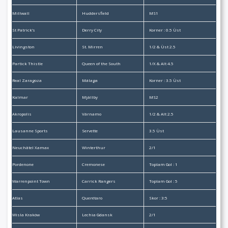
Millwall
Huddersfield
MS1
St Patrick’s
Derry City
Korner : 0.5 Üst
Livingston
St. Mirren
1/2 & Üst 2.5
Partick Thistle
Queen of the South
1/X & Alt 4.5
Real Zaragoza
Málaga
Korner : 3.5 Üst
Kalmar
Mjällby
MS2
Akropolis
Värnamo
1/2 & Alt 2.5
Lausanne Sports
Servette
3.5 Üst
Neuchâtel Xamax
Winterthur
2/1
Pordenone
Cremonese
Toplam Gol : 1
Warrenpoint Town
Carrick Rangers
Toplam Gol : 5
Atlas
Querétaro
Skor : 3:5
Wisla Kraków
Lechia Gdansk
2/1