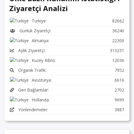
Ziyaretçi Analizi
Türkiye:
82662
Günlük Ziyaretçi:
36240
Almanya:
22300
Aylık Ziyaretçi:
313231
Kuzey Kıbrıs:
12036
Organik Trafik:
7952
Avusturya:
6616
Geri Bağlantılar:
2702
Hollanda:
9699
Yönlendirmeler:
3887