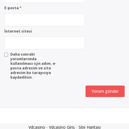
E-posta
*
İnternet sitesi
Daha sonraki
yorumlarımda
kullanılması için adım, e-
posta adresim ve site
adresim bu tarayıcıya
kaydedilsin.
Vdcasino
-
Vdcasino Giriş
-
Site Haritası