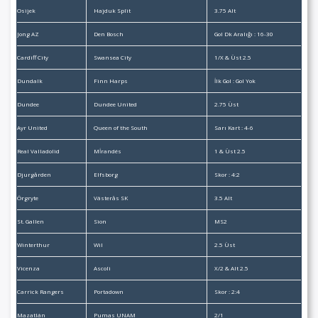
Osijek
Hajduk Split
3.75 Alt
Jong AZ
Den Bosch
Gol Dk Aralığı : 16-30
Cardiff City
Swansea City
1/X & Üst 2.5
Dundalk
Finn Harps
İlk Gol : Gol Yok
Dundee
Dundee United
2.75 Üst
Ayr United
Queen of the South
Sarı Kart : 4-6
Real Valladolid
Mİrandés
1 & Üst 2.5
Djurgården
Elfsborg
Skor : 4:2
Örgryte
Västerås SK
3.5 Alt
St. Gallen
Sion
MS2
Winterthur
Wil
2.5 Üst
Vicenza
Ascoli
X/2 & Alt 2.5
Carrick Rangers
Portadown
Skor : 2:4
Mazatlán
Pumas UNAM
2/1