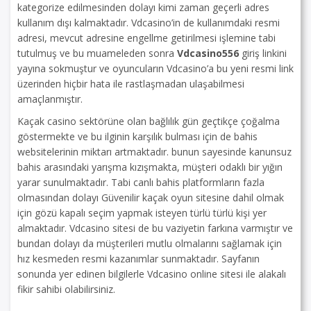
kategorize edilmesinden dolayı kimi zaman geçerli adres
kullanım dışı kalmaktadır. Vdcasino’in de kullanımdaki resmi
adresi, mevcut adresine engellme getirilmesi işlemine tabi
tutulmuş ve bu muameleden sonra
Vdcasino556
giriş linkini
yayına sokmuştur ve oyuncuların Vdcasino’a bu yeni resmi link
üzerinden hiçbir hata ile rastlaşmadan ulaşabilmesi
amaçlanmıştır.
Kaçak casino sektörüne olan bağlılık gün geçtikçe çoğalma
göstermekte ve bu ilginin karşılık bulması için de bahis
websitelerinin miktarı artmaktadır. bunun sayesinde kanunsuz
bahis arasındaki yarışma kızışmakta, müşteri odaklı bir yığın
yarar sunulmaktadır. Tabi canlı bahis platformların fazla
olmasından dolayı Güvenilir kaçak oyun sitesine dahil olmak
için gözü kapalı seçim yapmak isteyen türlü türlü kişi yer
almaktadır. Vdcasino sitesi de bu vaziyetin farkına varmıştır ve
bundan dolayı da müşterileri mutlu olmalarını sağlamak için
hız kesmeden resmi kazanımlar sunmaktadır. Sayfanın
sonunda yer edinen bilgilerle Vdcasino online sitesi ile alakalı
fikir sahibi olabilirsiniz.