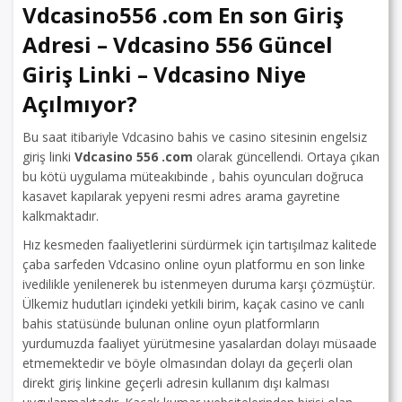
Vdcasino556 .com En son Giriş
Adresi – Vdcasino 556 Güncel
Giriş Linki – Vdcasino Niye
Açılmıyor?
Bu saat itibariyle Vdcasino bahis ve casino sitesinin engelsiz
giriş linki
Vdcasino 556 .com
olarak güncellendi. Ortaya çıkan
bu kötü uygulama müteakıbinde , bahis oyuncuları doğruca
kasavet kapılarak yepyeni resmi adres arama gayretine
kalkmaktadır.
Hız kesmeden faaliyetlerini sürdürmek için tartışılmaz kalitede
çaba sarfeden Vdcasino online oyun platformu en son linke
ivedilikle yenilenerek bu istenmeyen duruma karşı çözmüştür.
Ülkemiz hudutları içindeki yetkili birim, kaçak casino ve canlı
bahis statüsünde bulunan online oyun platformların
yurdumuzda faaliyet yürütmesine yasalardan dolayı müsaade
etmemektedir ve böyle olmasından dolayı da geçerli olan
direkt giriş linkine geçerli adresin kullanım dışı kalması