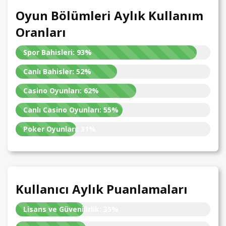
Oyun Bölümleri Aylık Kullanım
Oranları
Spor Bahisleri:
93%
Canlı Bahisler:
52%
Casino Oyunları:
62%
Canlı Casino Oyunları:
55%
Poker Oyunları:
31%
Kullanıcı Aylık Puanlamaları
Lisans ve Güvenilirlik:
35%