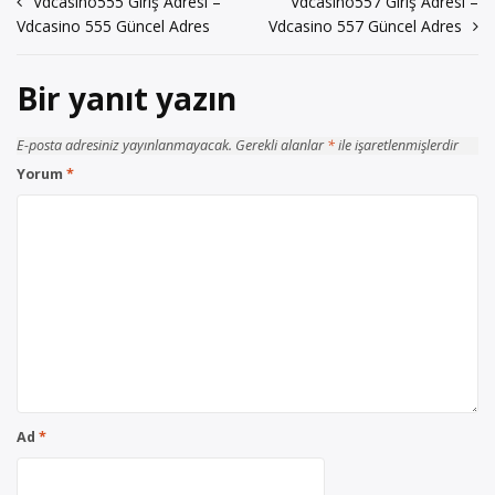
Yazı
Vdcasino555 Giriş Adresi –
Vdcasino557 Giriş Adresi –
Vdcasino 555 Güncel Adres
Vdcasino 557 Güncel Adres
gezinmesi
Bir yanıt yazın
E-posta adresiniz yayınlanmayacak.
Gerekli alanlar
*
ile işaretlenmişlerdir
Yorum
*
Ad
*