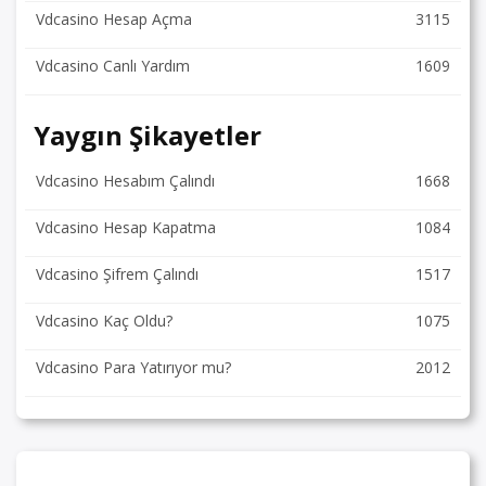
Vdcasino Hesap Açma
3115
Vdcasino Canlı Yardım
1609
Yaygın Şikayetler
Vdcasino Hesabım Çalındı
1668
Vdcasino Hesap Kapatma
1084
Vdcasino Şifrem Çalındı
1517
Vdcasino Kaç Oldu?
1075
Vdcasino Para Yatırıyor mu?
2012