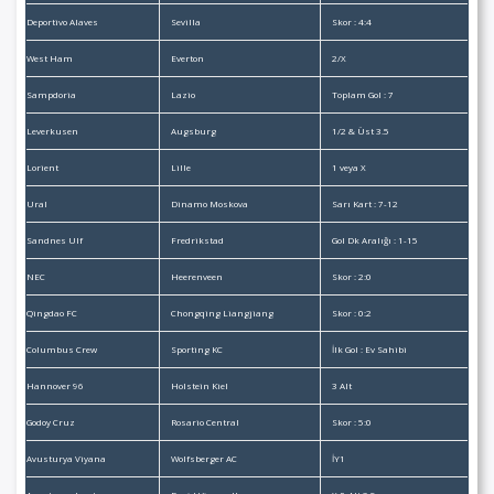
Deportivo Alaves
Sevilla
Skor : 4:4
West Ham
Everton
2/X
Sampdoria
Lazio
Toplam Gol : 7
Leverkusen
Augsburg
1/2 & Üst 3.5
Lorient
Lille
1 veya X
Ural
Dinamo Moskova
Sarı Kart : 7-12
Sandnes Ulf
Fredrikstad
Gol Dk Aralığı : 1-15
NEC
Heerenveen
Skor : 2:0
Qingdao FC
Chongqing Liangjiang
Skor : 0:2
Columbus Crew
Sporting KC
İlk Gol : Ev Sahibi
Hannover 96
Holstein Kiel
3 Alt
Godoy Cruz
Rosario Central
Skor : 5:0
Avusturya Viyana
Wolfsberger AC
İY1