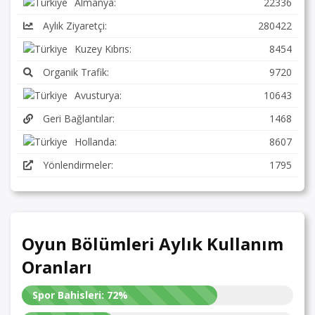
Almanya:
22336
Aylık Ziyaretçi:
280422
Kuzey Kıbrıs:
8454
Organik Trafik:
9720
Avusturya:
10643
Geri Bağlantılar:
1468
Hollanda:
8607
Yönlendirmeler:
1795
Oyun Bölümleri Aylık Kullanım
Oranları
Spor Bahisleri:
72%