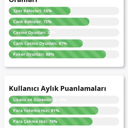
Spor Bahisleri:
56%
Canlı Bahisler:
73%
Casino Oyunları:
37%
Canlı Casino Oyunları:
67%
Poker Oyunları:
88%
Kullanıcı Aylık Puanlamaları
Lisans ve Güvenilirlik:
40%
Para Yatırma Hızı:
81%
Para Çekme Hızı:
76%