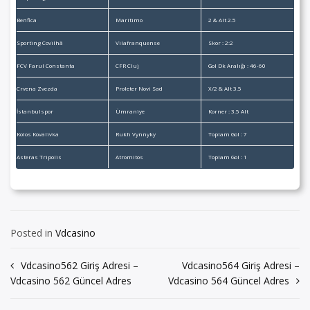
Benfica
Marítimo
2 & Alt 2.5
Sporting Covilhã
Vilafranquense
Skor : 2:2
FCV Farul Constanta
CFR Cluj
Gol Dk Aralığı : 46-60
Crvena Zvezda
Proleter Novi Sad
X/2 & Alt 3.5
İstanbulspor
Ümraniye
Korner : 3.5 Alt
Kolos Kovalivka
Rukh Vynnyky
Toplam Gol : 7
Asteras Tripolis
Atromitos
Toplam Gol : 1
Posted in
Vdcasino
Yazı
Vdcasino562 Giriş Adresi –
Vdcasino564 Giriş Adresi –
Vdcasino 562 Güncel Adres
Vdcasino 564 Güncel Adres
gezinmesi