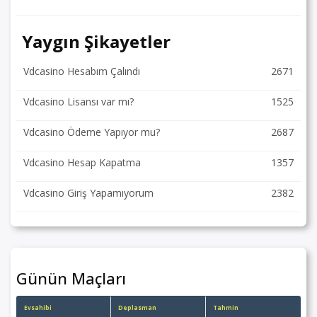
Yaygın Şikayetler
Vdcasino Hesabım Çalındı
2671
Vdcasino Lisansı var mı?
1525
Vdcasino Ödeme Yapıyor mu?
2687
Vdcasino Hesap Kapatma
1357
Vdcasino Giriş Yapamıyorum
2382
Günün Maçları
Evsahibi
Deplasman
Tahmin