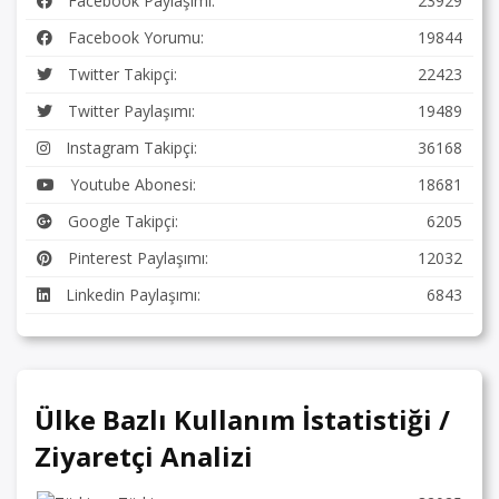
Facebook Paylaşımı:
23929
Facebook Yorumu:
19844
Twitter Takipçi:
22423
Twitter Paylaşımı:
19489
Instagram Takipçi:
36168
Youtube Abonesi:
18681
Google Takipçi:
6205
Pinterest Paylaşımı:
12032
Linkedin Paylaşımı:
6843
Ülke Bazlı Kullanım İstatistiği /
Ziyaretçi Analizi