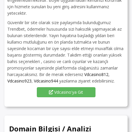
engellenebilmektedir. Böyle uygulamadan kendinizi korumak
için hizmete sunulan bu yeni giriş adresini kullanmanız
yetecektir.
Güvenilir bir site olarak size paylaşımda bulunduğumuz
Trendbet, ödemeler hususunda sizi haksızlık yapmayacak az
bulunan sitelerdendir. Yayın hayatına başladığı yıldan beri
kullanıcı mutluluğunu en ön planda tutmakta ve bunun
sayesinde kocaman bir üye sayısı elde etmeyi muvaffak olma
başarısı göstermiş durumdadır. Takdim ettiği oranları yüksek
bahis seçenekleri , casino ve canlı oyunlar ve kazançlı
promosyonlar sayesinde platformda olağanüstü zamanlar
harcayacaksınız. Bir de merak ederseniz
Vdcasino812
,
Vdcasino923
,
Vdcasino944
yazılarına ziyaret edebilirsiniz.
Vdcasino'ya Git
Domain Bilgisi / Analizi