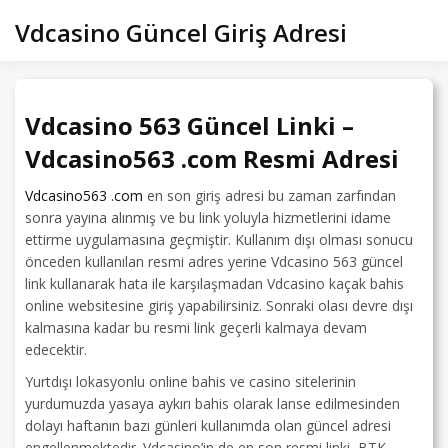
Skip
Vdcasino Güncel Giriş Adresi
to
content
Vdcasino 563 Güncel Linki –
Vdcasino563 .com Resmi Adresi
Vdcasino563 .com
en son giriş adresi bu zaman zarfından
sonra yayına alınmış ve bu link yoluyla hizmetlerini idame
ettirme uygulamasına geçmiştir. Kullanım dışı olması sonucu
önceden kullanılan resmi adres yerine Vdcasino 563 güncel
link kullanarak hata ile karşılaşmadan Vdcasino kaçak bahis
online websitesine giriş yapabilirsiniz. Sonraki olası devre dışı
kalmasına kadar bu resmi link geçerli kalmaya devam
edecektir.
Yurtdışı lokasyonlu online bahis ve casino sitelerinin
yurdumuzda yasaya aykırı bahis olarak lanse edilmesinden
dolayı haftanın bazı günleri kullanımda olan güncel adresi
engellenmektedir. Vdcasino’in de en son resmi linki, BTK