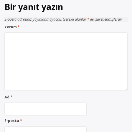
Bir yanıt yazın
E-posta adresiniz yayınlanmayacak.
Gerekli alanlar
*
ile işaretlenmişlerdir
Yorum
*
Ad
*
E-posta
*