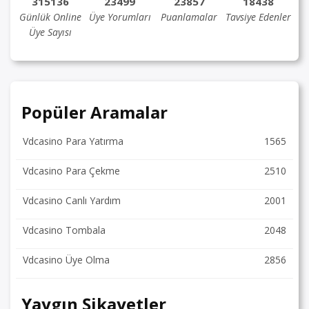
315136
23499
23857
18438
Günlük Online
Üye Yorumları
Puanlamalar
Tavsiye Edenler
Üye Sayısı
Popüler Aramalar
Vdcasino Para Yatırma
1565
Vdcasino Para Çekme
2510
Vdcasino Canlı Yardım
2001
Vdcasino Tombala
2048
Vdcasino Üye Olma
2856
Yaygın Şikayetler