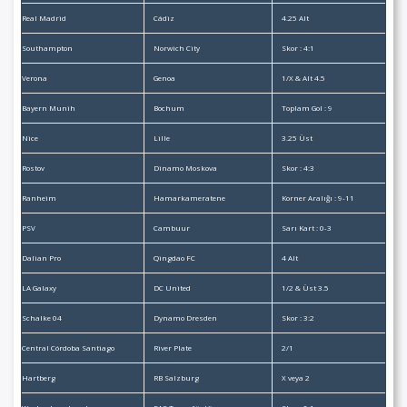
Real Madrid
Cádiz
4.25 Alt
Southampton
Norwich City
Skor : 4:1
Verona
Genoa
1/X & Alt 4.5
Bayern Munih
Bochum
Toplam Gol : 9
Nice
Lille
3.25 Üst
Rostov
Dinamo Moskova
Skor : 4:3
Ranheim
Hamarkameratene
Korner Aralığı : 9-11
PSV
Cambuur
Sarı Kart : 0-3
Dalian Pro
Qingdao FC
4 Alt
LA Galaxy
DC United
1/2 & Üst 3.5
Schalke 04
Dynamo Dresden
Skor : 3:2
Central Córdoba Santiago
River Plate
2/1
Hartberg
RB Salzburg
X veya 2