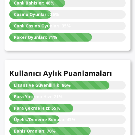
Canlı Bahisler:
48%
Casino Oyunları:
36%
Canlı Casino Oyunları:
35%
Poker Oyunları:
71%
Kullanıcı Aylık Puanlamaları
Lisans ve Güvenilirlik:
86%
Para Yatırma Hızı:
21%
Para Çekme Hızı:
55%
Üyelik/Deneme Bonusu:
43%
Bahis Oranları:
70%