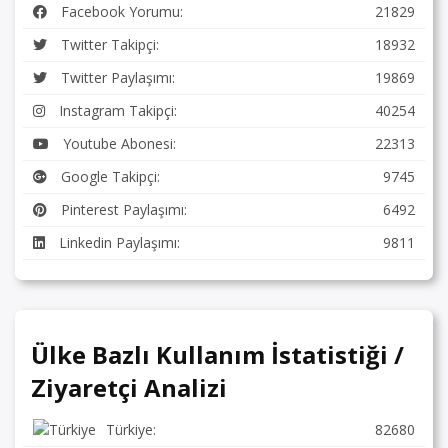
Facebook Yorumu:
21829
Twitter Takipçi:
18932
Twitter Paylaşımı:
19869
Instagram Takipçi:
40254
Youtube Abonesi:
22313
Google Takipçi:
9745
Pinterest Paylaşımı:
6492
Linkedin Paylaşımı:
9811
Ülke Bazlı Kullanım İstatistiği /
Ziyaretçi Analizi
Türkiye:
82680