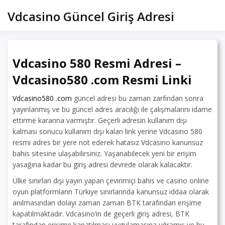
Skip
Vdcasino Güncel Giriş Adresi
to
content
Vdcasino 580 Resmi Adresi –
Vdcasino580 .com Resmi Linki
Vdcasino580 .com
güncel adresi bu zaman zarfından sonra
yayınlanmış ve bu güncel adres aracılığı ile çalışmalarını idame
ettirme kararına varmıştır. Geçerli adresin kullanım dışı
kalması sonucu kullanım dışı kalan link yerine Vdcasino 580
resmi adres bir yere not ederek hatasız Vdcasino kanunsuz
bahis sitesine ulaşabilirsiniz. Yaşanabilecek yeni bir erişim
yasağına kadar bu giriş adresi devrede olarak kalacaktır.
Ülke sınırları dışı yayın yapan çevirimiçi bahis ve casino online
oyun platformların Türkiye sınırlarında kanunsuz iddaa olarak
anılmasından dolayı zaman zaman BTK tarafından erişime
kapatılmaktadır. Vdcasino’in de geçerli giriş adresi, BTK
tarafından erişime kapatılması uygulamasına uğramış ve bu