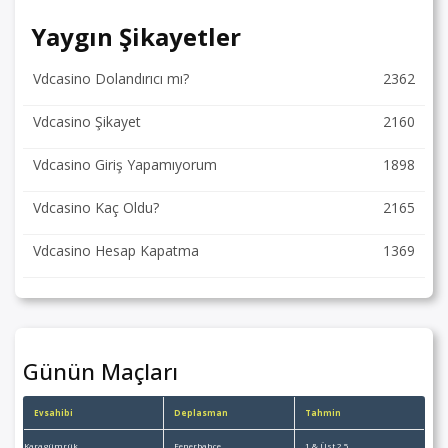
Yaygın Şikayetler
Vdcasino Dolandırıcı mı?
2362
Vdcasino Şikayet
2160
Vdcasino Giriş Yapamıyorum
1898
Vdcasino Kaç Oldu?
2165
Vdcasino Hesap Kapatma
1369
Günün Maçları
Evsahibi
Deplasman
Tahmin
Karagümrük
Fenerbahçe
1 & Üst 2.5