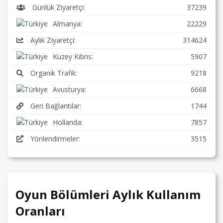
Günlük Ziyaretçi:
37239
Almanya:
22229
Aylık Ziyaretçi:
314624
Kuzey Kıbrıs:
5907
Organik Trafik:
9218
Avusturya:
6668
Geri Bağlantılar:
1744
Hollanda:
7857
Yönlendirmeler:
3515
Oyun Bölümleri Aylık Kullanım
Oranları