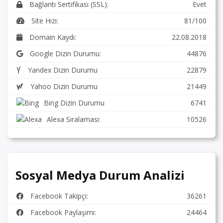
Bağlantı Sertifikası (SSL):
Evet
Site Hızı:
81/100
Domain Kaydı:
22.08.2018
Google Dizin Durumu:
44876
Yandex Dizin Durumu
22879
Yahoo Dizin Durumu
21449
Bing Dizin Durumu
6741
Alexa Sıralaması:
10526
Sosyal Medya Durum Analizi
Facebook Takipçi:
36261
Facebook Paylaşımı:
24464