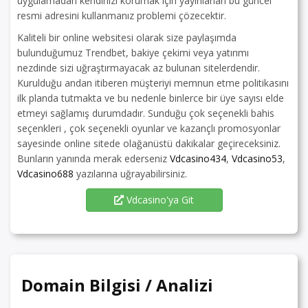
uygulamadan kendinizi korumak için yayınlanan bu güncel
resmi adresini kullanmanız problemi çözecektir.
Kaliteli bir online websitesi olarak size paylaşımda
bulunduğumuz Trendbet, bakiye çekimi veya yatırımı
nezdinde sizi uğraştırmayacak az bulunan sitelerdendir.
Kurulduğu andan itiberen müşteriyi memnun etme politikasını
ilk planda tutmakta ve bu nedenle binlerce bir üye sayısı elde
etmeyi sağlamış durumdadır. Sunduğu çok seçenekli bahis
seçenkleri , çok seçenekli oyunlar ve kazançlı promosyonlar
sayesinde online sitede olağanüstü dakikalar geçireceksiniz.
Bunların yanında merak ederseniz
Vdcasino434
,
Vdcasino53
,
Vdcasino688
yazılarına uğrayabilirsiniz.
Vdcasino'ya Git
Domain Bilgisi / Analizi