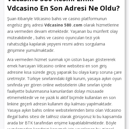
Vdcasino En Son Adresi Ne Oldu?
Şuan itibariyle Vdcasino bahis ve casino platformunun
engelsiz giriş adresi
Vdcasino 580 .com
olarak hizmetlerine
ara vermeden devam etmektedir. Yaşanan bu münferit olay
müteakıbinde , bahis ve casino oyuncuları tezi yok
rahatsızlığa kapılarak yepyeni resmi adres sorgulama
girişimine yumulmaktadır.
Ara vermeden hizmet sunmak için üstün başarı göstererek
emek harcayan Vdcasino online websitesi en son giriş
adresine kısa sürede geçiş yaparak bu olaya karşı soruna çare
üretmiştir. Türkiye sınırlarındaki ilgili kurum, yasaya aykırı oyun
sınıfında yer gören online websitelerin ülke sınırları içinde
faaliyette bulunmasına kanunlardan dolayı müsaade
etmemektedir ve ne yazık ki aktif biçimde kullanılan en son
linkine geçerli adresin kullanım dışı kalması yapılmaktadır.
Yasaya aykırı bahis online websitelerinden birisi olan Vdcasino
illegal bahis sitesi de talihsiz olarak görüyoruz ki bu kapsamda
arada bir BTK tarafından erişime kapatılabilmektedir. Böyle