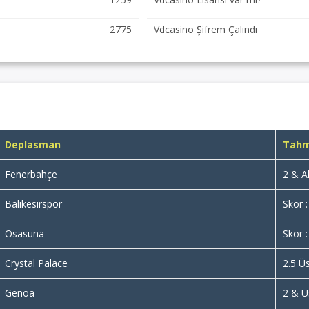
2775
Vdcasino Şifrem Çalındı
Deplasman
Tahm
Fenerbahçe
2 & Al
Balıkesirspor
Skor :
Osasuna
Skor :
Crystal Palace
2.5 Ü
Genoa
2 & Ü