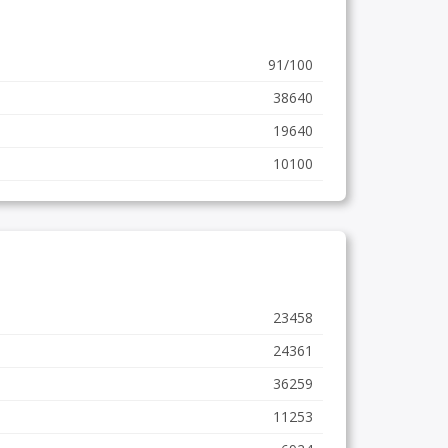
91/100
38640
19640
10100
23458
24361
36259
11253