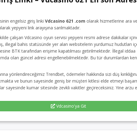
nin engelsiz giriş linki
Vdcasino 621 .com
olarak hizmetlerine ara 
larak yepyeni link arayışına sarılmaktadır.
e çalışan Vdcasino oyun servisi yepyeni resmi adrese dakikalar içind
, illegal bahis statüsünde yer alan websitelerin yurdumuz hudutları içe
sine BTK tarafından erişime kapatılması getirilmektedir. İllegal iddaa 
mda olan güncel adresi engellenebilmektedir. Bu tür durumlardan kendin
arına yönlendireceğimiz Trendbet, ödemeler hakkında sizi düş kırıklığın
utmakta ve bunun sayesinde geniş bir müşteri kitlesi elde etmeyi baş
lar sayesinde kumar sitesinde zevkli vakitler geçireceksiniz. Yine arzu
Vdcasino'ya Git