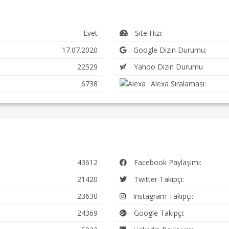
Evet
Site Hızı:
17.07.2020
Google Dizin Durumu:
22529
Yahoo Dizin Durumu
6738
Alexa Sıralaması:
i
43612
Facebook Paylaşımı:
21420
Twitter Takipçi:
23630
Instagram Takipçi:
24369
Google Takipçi: