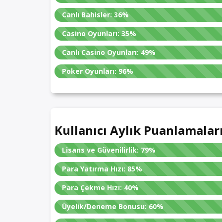
Canlı Bahisler:
36%
Casino Oyunları:
35%
Canlı Casino Oyunları:
49%
Poker Oyunları:
96%
Kullanıcı Aylık Puanlamalar
Lisans ve Güvenilirlik:
79%
Para Yatırma Hızı:
85%
Para Çekme Hızı:
40%
Üyelik/Deneme Bonusu:
60%