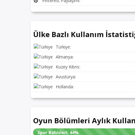
Pinterest Paylaşımı:
Ülke Bazlı Kullanım İstatisti
Türkiye:
Almanya:
Kuzey Kıbrıs:
Avusturya:
Hollanda:
Oyun Bölümleri Aylık Kulla
Spor Bahisleri:
44%