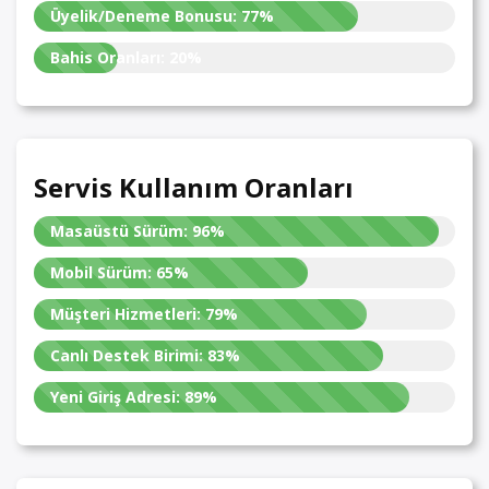
Üyelik/Deneme Bonusu:
77%
Bahis Oranları:
20%
Servis Kullanım Oranları
Masaüstü Sürüm:
96%
Mobil Sürüm:
65%
Müşteri Hizmetleri:
79%
Canlı Destek Birimi:
83%
Yeni Giriş Adresi:
89%