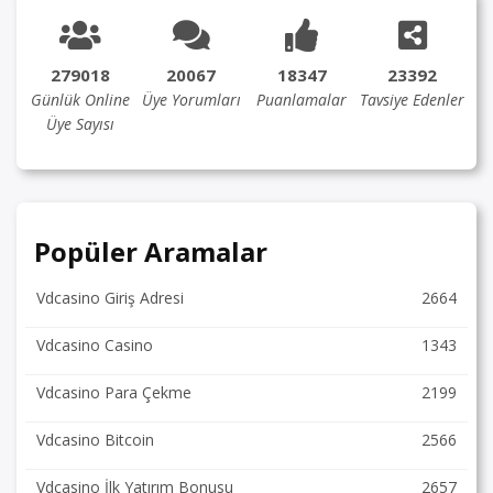
279018
20067
18347
23392
Günlük Online
Üye Yorumları
Puanlamalar
Tavsiye Edenler
Üye Sayısı
Popüler Aramalar
Vdcasino Giriş Adresi
2664
Vdcasino Casino
1343
Vdcasino Para Çekme
2199
Vdcasino Bitcoin
2566
Vdcasino İlk Yatırım Bonusu
2657