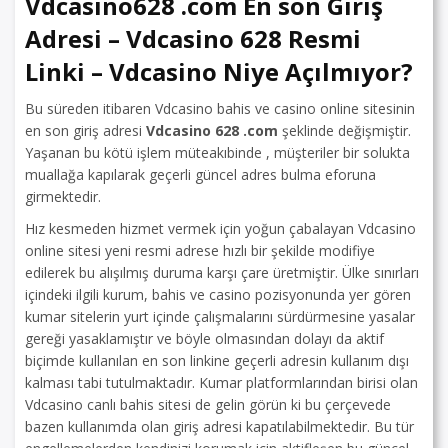
Vdcasino628 .com En son Giriş
Adresi – Vdcasino 628 Resmi
Linki – Vdcasino Niye Açılmıyor?
Bu süreden itibaren Vdcasino bahis ve casino online sitesinin
en son giriş adresi
Vdcasino 628 .com
şeklinde değişmiştir.
Yaşanan bu kötü işlem müteakıbinde , müşteriler bir solukta
muallağa kapılarak geçerli güncel adres bulma eforuna
girmektedir.
Hız kesmeden hizmet vermek için yoğun çabalayan Vdcasino
online sitesi yeni resmi adrese hızlı bir şekilde modifiye
edilerek bu alışılmış duruma karşı çare üretmiştir. Ülke sınırları
içindeki ilgili kurum, bahis ve casino pozisyonunda yer gören
kumar sitelerin yurt içinde çalışmalarını sürdürmesine yasalar
gereği yasaklamıştır ve böyle olmasından dolayı da aktif
biçimde kullanılan en son linkine geçerli adresin kullanım dışı
kalması tabi tutulmaktadır. Kumar platformlarından birisi olan
Vdcasino canlı bahis sitesi de gelin görün ki bu çerçevede
bazen kullanımda olan giriş adresi kapatılabilmektedir. Bu tür