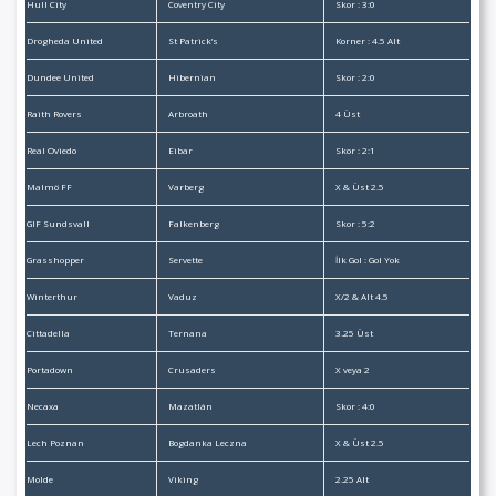
Hull City
Coventry City
Skor : 3:0
Drogheda United
St Patrick’s
Korner : 4.5 Alt
Dundee United
Hibernian
Skor : 2:0
Raith Rovers
Arbroath
4 Üst
Real Oviedo
Eibar
Skor : 2:1
Malmö FF
Varberg
X & Üst 2.5
GIF Sundsvall
Falkenberg
Skor : 5:2
Grasshopper
Servette
İlk Gol : Gol Yok
Winterthur
Vaduz
X/2 & Alt 4.5
Cittadella
Ternana
3.25 Üst
Portadown
Crusaders
X veya 2
Necaxa
Mazatlán
Skor : 4:0
Lech Poznan
Bogdanka Leczna
X & Üst 2.5
Molde
Viking
2.25 Alt