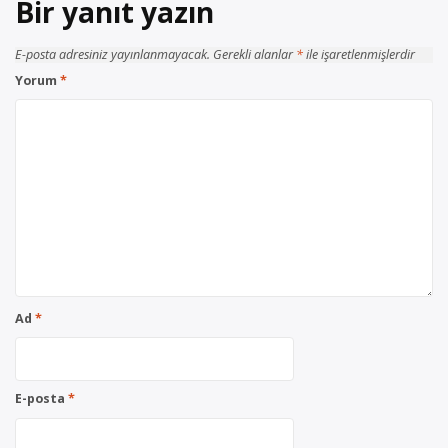
Bir yanıt yazın
E-posta adresiniz yayınlanmayacak.
Gerekli alanlar
*
ile işaretlenmişlerdir
Yorum
*
Ad
*
E-posta
*