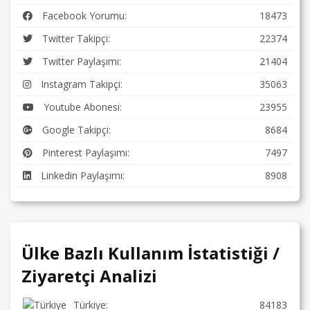
Facebook Yorumu:
18473
Twitter Takipçi:
22374
Twitter Paylaşımı:
21404
Instagram Takipçi:
35063
Youtube Abonesi:
23955
Google Takipçi:
8684
Pinterest Paylaşımı:
7497
Linkedin Paylaşımı:
8908
Ülke Bazlı Kullanım İstatistiği /
Ziyaretçi Analizi
Türkiye:
84183