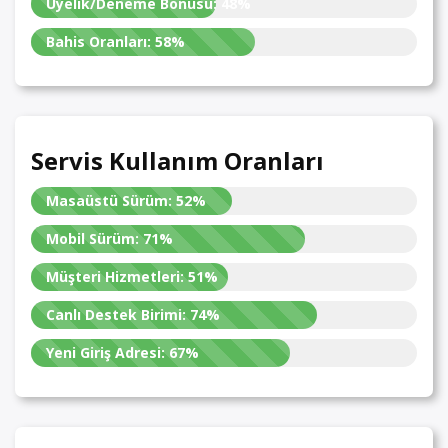
Üyelik/Deneme Bonusu:
48%
Bahis Oranları:
58%
Servis Kullanım Oranları
Masaüstü Sürüm:
52%
Mobil Sürüm:
71%
Müşteri Hizmetleri:
51%
Canlı Destek Birimi:
74%
Yeni Giriş Adresi:
67%