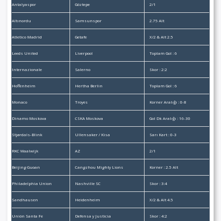
Antalyaspor
Göztepe
2/1
Altınordu
Samsunspor
2.75 Alt
Atletico Madrid
Getafe
X/2 & Alt 2.5
Leeds United
Liverpool
Toplam Gol : 6
Internazionale
Salerno
Skor : 2:2
Hoffenheim
Hertha Berlin
Toplam Gol : 6
Monaco
Troyes
Korner Aralığı : 0-8
Dinamo Moskova
CSKA Moskova
Gol Dk Aralığı : 16-30
Stjørdals-Blink
Ullensaker / Kisa
Sarı Kart : 0-3
RKC Waalwijk
AZ
2/1
Beijing Guoan
Cangzhou Mighty Lions
Korner : 2.5 Alt
Philadelphia Union
Nashville SC
Skor : 3:4
Sandhausen
Heidenheim
X/2 & Alt 4.5
Unión Santa Fe
Defensa y Justicia
Skor : 4:2