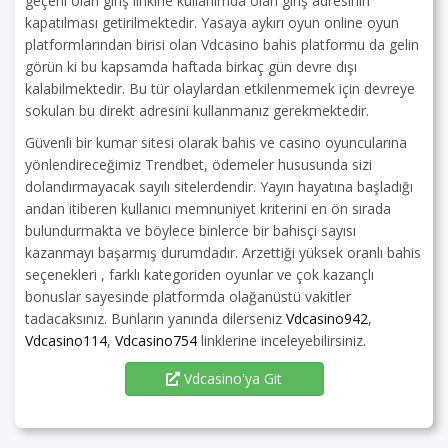
geçerli olan giriş linkine kullanımda olan giriş adresinin
kapatılması getirilmektedir. Yasaya aykırı oyun online oyun
platformlarından birisi olan Vdcasino bahis platformu da gelin
görün ki bu kapsamda haftada birkaç gün devre dışı
kalabilmektedir. Bu tür olaylardan etkilenmemek için devreye
sokulan bu direkt adresini kullanmanız gerekmektedir.
Güvenli bir kumar sitesi olarak bahis ve casino oyuncularına
yönlendireceğimiz Trendbet, ödemeler hususunda sizi
dolandırmayacak sayılı sitelerdendir. Yayın hayatına başladığı
andan itiberen kullanıcı memnuniyet kriterini en ön sırada
bulundurmakta ve böylece binlerce bir bahisçi sayısı
kazanmayı başarmış durumdadır. Arzettiği yüksek oranlı bahis
seçenekleri , farklı kategoriden oyunlar ve çok kazançlı
bonuslar sayesinde platformda olağanüstü vakitler
tadacaksınız. Bunların yanında dilerseniz
Vdcasino942
,
Vdcasino114
,
Vdcasino754
linklerine inceleyebilirsiniz.
Vdcasino'ya Git