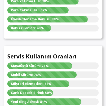
Para Yatırma Hızı:
78%
Para Çekme Hızı:
67%
Üyelik/Deneme Bonusu:
88%
Bahis Oranları:
48%
Servis Kullanım Oranları
Masaüstü Sürüm:
71%
Mobil Sürüm:
76%
Müşteri Hizmetleri:
68%
Canlı Destek Birimi:
50%
Yeni Giriş Adresi:
81%