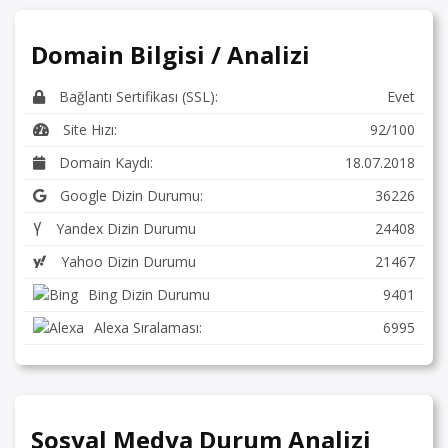
Domain Bilgisi / Analizi
Bağlantı Sertifikası (SSL):
Evet
Site Hızı:
92/100
Domain Kaydı:
18.07.2018
Google Dizin Durumu:
36226
Yandex Dizin Durumu
24408
Yahoo Dizin Durumu
21467
Bing Dizin Durumu
9401
Alexa Sıralaması:
6995
Sosyal Medya Durum Analizi