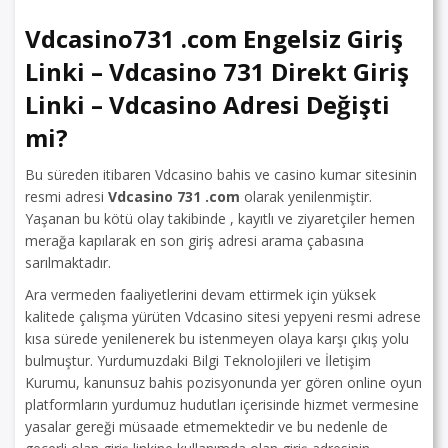
Vdcasino731 .com Engelsiz Giriş
Linki – Vdcasino 731 Direkt Giriş
Linki – Vdcasino Adresi Değişti
mi?
Bu süreden itibaren Vdcasino bahis ve casino kumar sitesinin
resmi adresi
Vdcasino 731 .com
olarak yenilenmiştir.
Yaşanan bu kötü olay takibinde , kayıtlı ve ziyaretçiler hemen
merağa kapılarak en son giriş adresi arama çabasına
sarılmaktadır.
Ara vermeden faaliyetlerini devam ettirmek için yüksek
kalitede çalışma yürüten Vdcasino sitesi yepyeni resmi adrese
kısa sürede yenilenerek bu istenmeyen olaya karşı çıkış yolu
bulmuştur. Yurdumuzdaki Bilgi Teknolojileri ve İletişim
Kurumu, kanunsuz bahis pozisyonunda yer gören online oyun
platformların yurdumuz hudutları içerisinde hizmet vermesine
yasalar gereği müsaade etmemektedir ve bu nedenle de