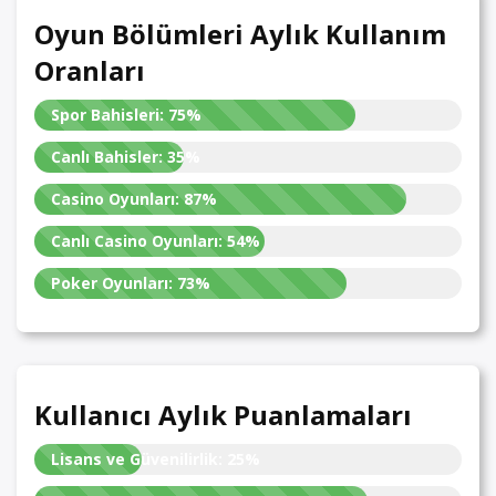
Oyun Bölümleri Aylık Kullanım
Oranları
Spor Bahisleri:
75%
Canlı Bahisler:
35%
Casino Oyunları:
87%
Canlı Casino Oyunları:
54%
Poker Oyunları:
73%
Kullanıcı Aylık Puanlamaları
Lisans ve Güvenilirlik:
25%