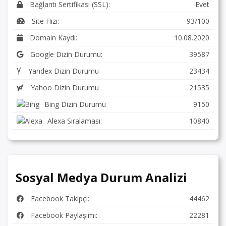
Bağlantı Sertifikası (SSL):
Evet
Site Hızı:
93/100
Domain Kaydı:
10.08.2020
Google Dizin Durumu:
39587
Yandex Dizin Durumu
23434
Yahoo Dizin Durumu
21535
Bing Dizin Durumu
9150
Alexa Sıralaması:
10840
Sosyal Medya Durum Analizi
Facebook Takipçi:
44462
Facebook Paylaşımı:
22281