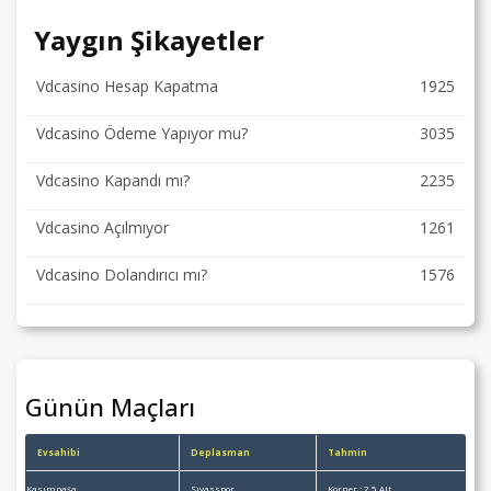
Yaygın Şikayetler
Vdcasino Hesap Kapatma
1925
Vdcasino Ödeme Yapıyor mu?
3035
Vdcasino Kapandı mı?
2235
Vdcasino Açılmıyor
1261
Vdcasino Dolandırıcı mı?
1576
Günün Maçları
Evsahibi
Deplasman
Tahmin
Kasımpaşa
Sivasspor
Korner : 2.5 Alt