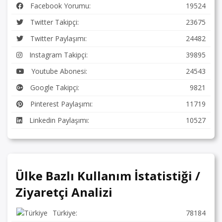
Facebook Yorumu:
19524
Twitter Takipçi:
23675
Twitter Paylaşımı:
24482
Instagram Takipçi:
39895
Youtube Abonesi:
24543
Google Takipçi:
9821
Pinterest Paylaşımı:
11719
Linkedin Paylaşımı:
10527
Ülke Bazlı Kullanım İstatistiği /
Ziyaretçi Analizi
Türkiye:
78184