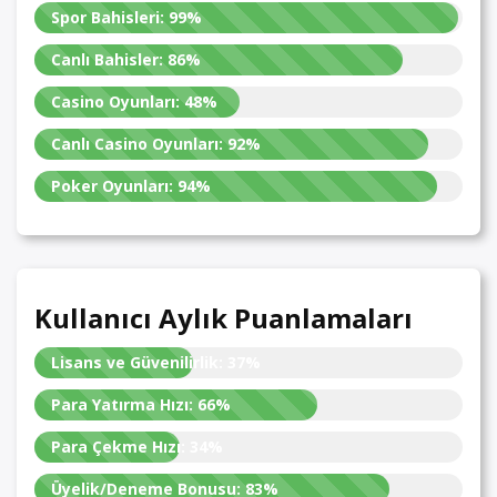
Spor Bahisleri:
99%
Canlı Bahisler:
86%
Casino Oyunları:
48%
Canlı Casino Oyunları:
92%
Poker Oyunları:
94%
Kullanıcı Aylık Puanlamaları
Lisans ve Güvenilirlik:
37%
Para Yatırma Hızı:
66%
Para Çekme Hızı:
34%
Üyelik/Deneme Bonusu:
83%