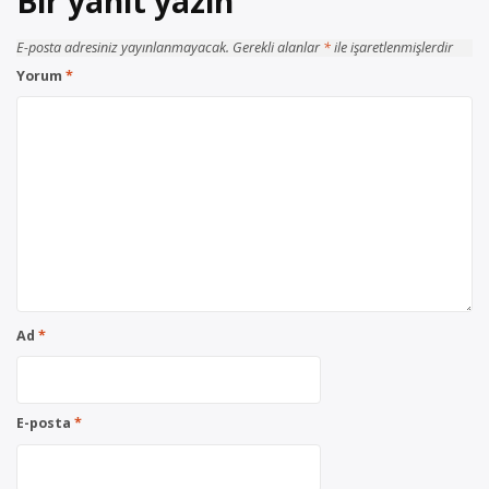
Bir yanıt yazın
E-posta adresiniz yayınlanmayacak.
Gerekli alanlar
*
ile işaretlenmişlerdir
Yorum
*
Ad
*
E-posta
*