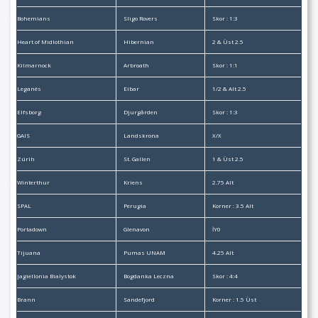
Bohemians
Sligo Rovers
Skor : 1:3
Heart of Midlothian
Hibernian
2 & Üst 2.5
Kilmarnock
Arbroath
Skor : 1:1
Leganés
Eibar
1/2 & Alt 2.5
Elfsborg
Djurgården
Skor : 1:3
GAIS
Landskrona
X/X
Zürih
St. Gallen
1 & Üst 2.5
Winterthur
Kriens
2.75 Alt
SPAL
Perugia
Korner : 3.5 Alt
Portadown
Glenavon
İY0
Tijuana
Pumas UNAM
4.25 Alt
Jagiellonia Bialystok
Bogdanka Leczna
Skor : 4:4
Brann
Sandefjord
Korner : 1.5 Üst