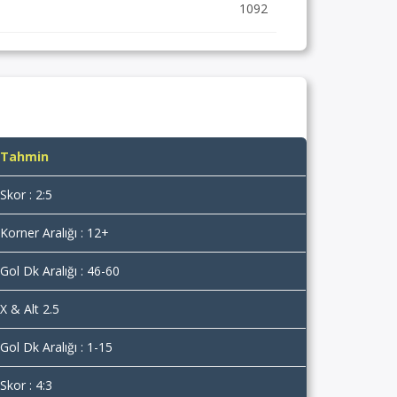
1092
Tahmin
Skor : 2:5
Korner Aralığı : 12+
Gol Dk Aralığı : 46-60
X & Alt 2.5
Gol Dk Aralığı : 1-15
Skor : 4:3