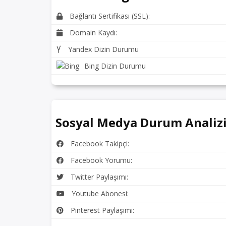
Bağlantı Sertifikası (SSL):
Domain Kaydı:
Yandex Dizin Durumu
Bing Dizin Durumu
Sosyal Medya Durum Analiz
Facebook Takipçi:
Facebook Yorumu:
Twitter Paylaşımı:
Youtube Abonesi:
Pinterest Paylaşımı: