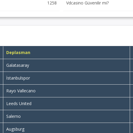
1258
Vdcasino Güvenilir mi?
Deplasman
Galatasaray
İstanbulspor
Rayo Vallecano
Leeds United
Salerno
Augsburg