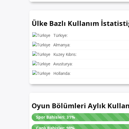
Ülke Bazlı Kullanım İstatisti
Türkiye:
Almanya:
Kuzey Kıbrıs:
Avusturya:
Hollanda:
Oyun Bölümleri Aylık Kulla
Spor Bahisleri:
31%
Canlı Bahisler:
98%