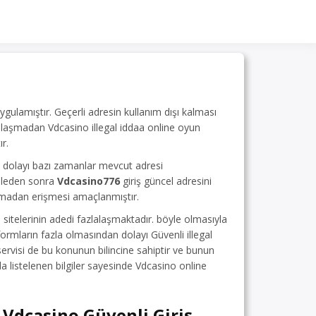
 uygulamıştır. Geçerli adresin kullanım dışı kalması
şılaşmadan Vdcasino illegal iddaa online oyun
r.
en dolayı bazı zamanlar mevcut adresi
meleden sonra
Vdcasino776
giriş güncel adresini
laşmadan erişmesi amaçlanmıştır.
sitelerinin adedi fazlalaşmaktadır. böyle olmasıyla
ormların fazla olmasından dolayı Güvenli illegal
ervisi de bu konunun bilincine sahiptir ve bunun
listelenen bilgiler sayesinde Vdcasino online
 Vdcasino Güvenli Giriş