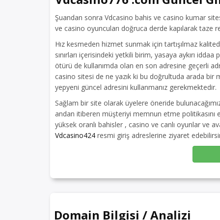
Şuandan sonra Vdcasino bahis ve casino kumar sites
ve casino oyuncuları doğruca derde kapılarak taze r
Hız kesmeden hizmet sunmak için tartışılmaz kalite
sınırları içerisindeki yetkili birim, yasaya aykırı 
ötürü de kullanımda olan en son adresine geçerli adre
casino sitesi de ne yazık ki bu doğrultuda arada bi
yepyeni güncel adresini kullanmanız gerekmektedir.
Sağlam bir site olarak üyelere öneride bulunacağımı
andan itiberen müşteriyi memnun etme politikasını 
yüksek oranlı bahisler , casino ve canlı oyunlar ve a
Vdcasino424
resmi giriş adreslerine ziyaret edebilirsi
Domain Bilgisi / Analizi