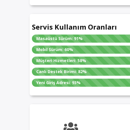
Servis Kullanım Oranları
Masaüstü Sürüm:
91%
Mobil Sürüm:
60%
Müşteri Hizmetleri:
58%
Canlı Destek Birimi:
82%
Yeni Giriş Adresi:
93%