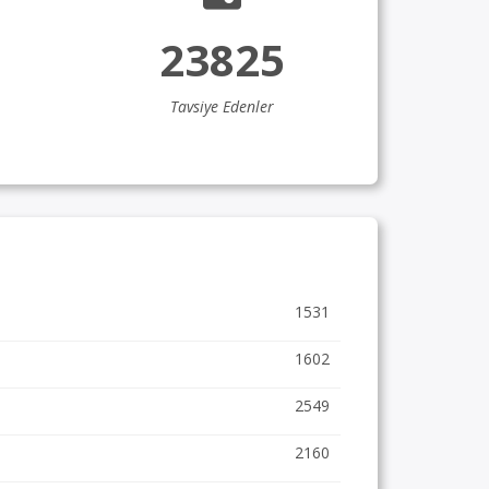
23825
Tavsiye Edenler
1531
1602
2549
2160