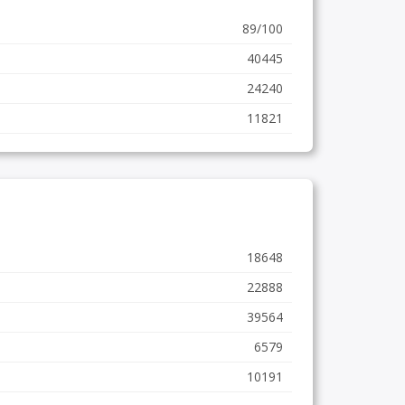
89/100
40445
24240
11821
18648
22888
39564
6579
10191