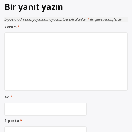
Bir yanıt yazın
E-posta adresiniz yayınlanmayacak.
Gerekli alanlar
*
ile işaretlenmişlerdir
Yorum
*
Ad
*
E-posta
*