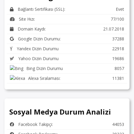
Bağlantı Sertifikası (SSL):
Evet
Site Hızı:
77/100
Domain Kaydı:
21.07.2018
Google Dizin Durumu:
37288
Yandex Dizin Durumu
22918
Yahoo Dizin Durumu
19686
Bing Dizin Durumu
8057
Alexa Sıralaması:
11381
Sosyal Medya Durum Analizi
Facebook Takipçi:
44053