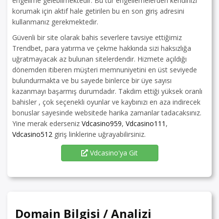
engellme gelebilmektedir. Bu tür engellemelerden kendinizi
korumak için aktif hale getirilen bu en son giriş adresini
kullanmanız gerekmektedir.
Güvenli bir site olarak bahis severlere tavsiye ettiğimiz
Trendbet, para yatırma ve çekme hakkında sizi haksızlığa
uğratmayacak az bulunan sitelerdendir. Hizmete açıldığı
dönemden itiberen müşteri memnuniyetini en üst seviyede
bulundurmakta ve bu sayede binlerce bir üye sayısı
kazanmayı başarmış durumdadır. Takdim ettiği yüksek oranlı
bahisler , çok seçenekli oyunlar ve kaybınızı en aza indirecek
bonuslar sayesinde websitede harika zamanlar tadacaksınız.
Yine merak ederseniz
Vdcasino959
,
Vdcasino111
,
Vdcasino512
giriş linklerine uğrayabilirsiniz.
Vdcasino'ya Git
Domain Bilgisi / Analizi