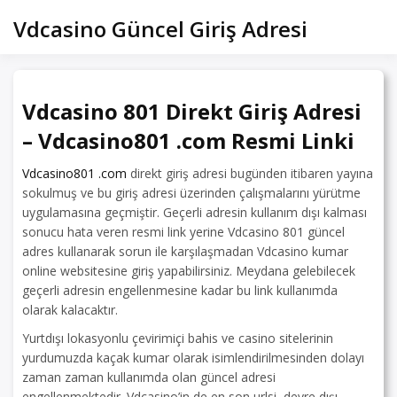
Skip
Vdcasino Güncel Giriş Adresi
to
content
Vdcasino 801 Direkt Giriş Adresi
– Vdcasino801 .com Resmi Linki
Vdcasino801 .com
direkt giriş adresi bugünden itibaren yayına
sokulmuş ve bu giriş adresi üzerinden çalışmalarını yürütme
uygulamasına geçmiştir. Geçerli adresin kullanım dışı kalması
sonucu hata veren resmi link yerine Vdcasino 801 güncel
adres kullanarak sorun ile karşılaşmadan Vdcasino kumar
online websitesine giriş yapabilirsiniz. Meydana gelebilecek
geçerli adresin engellenmesine kadar bu link kullanımda
olarak kalacaktır.
Yurtdışı lokasyonlu çevirimiçi bahis ve casino sitelerinin
yurdumuzda kaçak kumar olarak isimlendirilmesinden dolayı
zaman zaman kullanımda olan güncel adresi
engellenmektedir. Vdcasino’in de en son urlsi, devre dışı