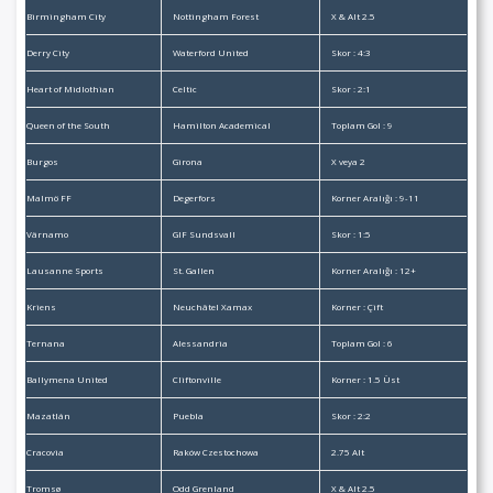
Birmingham City
Nottingham Forest
X & Alt 2.5
Derry City
Waterford United
Skor : 4:3
Heart of Midlothian
Celtic
Skor : 2:1
Queen of the South
Hamilton Academical
Toplam Gol : 9
Burgos
Girona
X veya 2
Malmö FF
Degerfors
Korner Aralığı : 9-11
Värnamo
GIF Sundsvall
Skor : 1:5
Lausanne Sports
St. Gallen
Korner Aralığı : 12+
Kriens
Neuchâtel Xamax
Korner : Çift
Ternana
Alessandria
Toplam Gol : 6
Ballymena United
Cliftonville
Korner : 1.5 Üst
Mazatlán
Puebla
Skor : 2:2
Cracovia
Raków Czestochowa
2.75 Alt
Tromsø
Odd Grenland
X & Alt 2.5