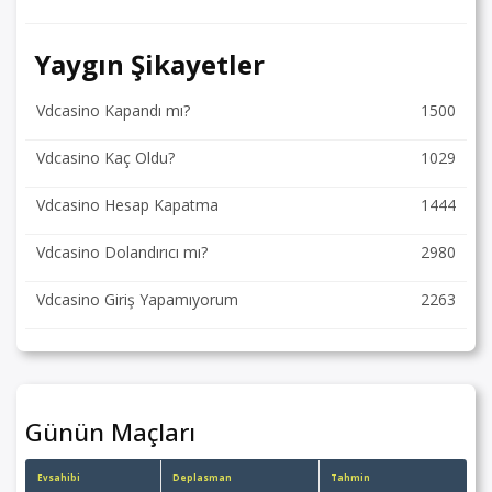
Yaygın Şikayetler
Vdcasino Kapandı mı?
1500
Vdcasino Kaç Oldu?
1029
Vdcasino Hesap Kapatma
1444
Vdcasino Dolandırıcı mı?
2980
Vdcasino Giriş Yapamıyorum
2263
Günün Maçları
Evsahibi
Deplasman
Tahmin