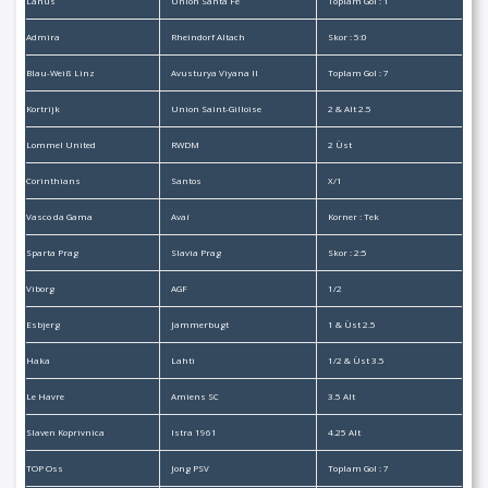
Lanús
Unión Santa Fe
Toplam Gol : 1
Admira
Rheindorf Altach
Skor : 5:0
Blau-Weiß Linz
Avusturya Viyana II
Toplam Gol : 7
Kortrijk
Union Saint-Gilloise
2 & Alt 2.5
Lommel United
RWDM
2 Üst
Corinthians
Santos
X/1
Vasco da Gama
Avaí
Korner : Tek
Sparta Prag
Slavia Prag
Skor : 2:5
Viborg
AGF
1/2
Esbjerg
Jammerbugt
1 & Üst 2.5
Haka
Lahti
1/2 & Üst 3.5
Le Havre
Amiens SC
3.5 Alt
Slaven Koprivnica
Istra 1961
4.25 Alt
TOP Oss
Jong PSV
Toplam Gol : 7