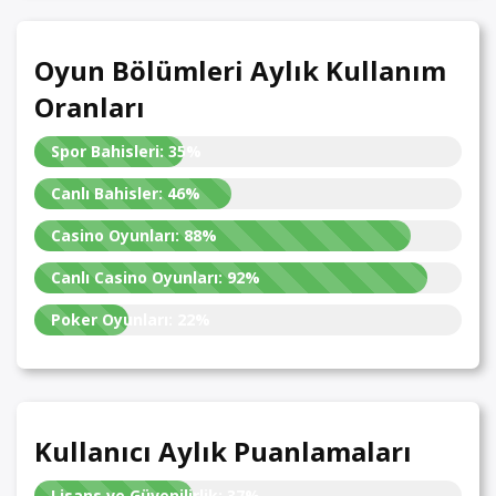
Oyun Bölümleri Aylık Kullanım
Oranları
Spor Bahisleri:
35%
Canlı Bahisler:
46%
Casino Oyunları:
88%
Canlı Casino Oyunları:
92%
Poker Oyunları:
22%
Kullanıcı Aylık Puanlamaları
Lisans ve Güvenilirlik:
37%