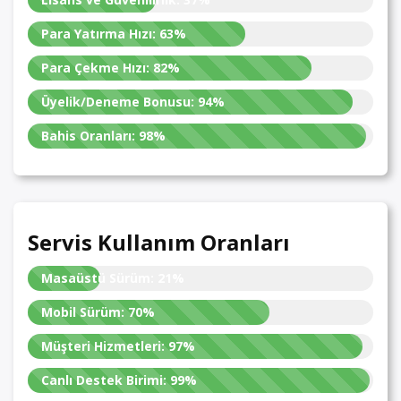
Para Yatırma Hızı:
63%
Para Çekme Hızı:
82%
Üyelik/Deneme Bonusu:
94%
Bahis Oranları:
98%
Servis Kullanım Oranları
Masaüstü Sürüm:
21%
Mobil Sürüm:
70%
Müşteri Hizmetleri:
97%
Canlı Destek Birimi:
99%