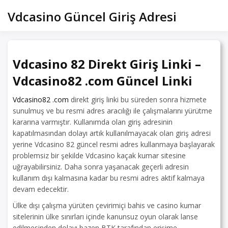
Skip
Vdcasino Güncel Giriş Adresi
to
content
Vdcasino 82 Direkt Giriş Linki –
Vdcasino82 .com Güncel Linki
Vdcasino82 .com
direkt giriş linki bu süreden sonra hizmete
sunulmuş ve bu resmi adres aracılığı ile çalışmalarını yürütme
kararına varmıştır. Kullanımda olan giriş adresinin
kapatılmasından dolayı artık kullanılmayacak olan giriş adresi
yerine Vdcasino 82 güncel resmi adres kullanmaya başlayarak
problemsiz bir şekilde Vdcasino kaçak kumar sitesine
uğrayabilirsiniz. Daha sonra yaşanacak geçerli adresin
kullanım dışı kalmasına kadar bu resmi adres aktif kalmaya
devam edecektir.
Ülke dışı çalışma yürüten çevirimiçi bahis ve casino kumar
sitelerinin ülke sınırları içinde kanunsuz oyun olarak lanse
edilmesinden dolayı bazen BTK tarafından erişime