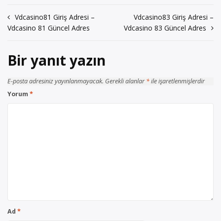
Yazı
Vdcasino81 Giriş Adresi –
Vdcasino83 Giriş Adresi –
Vdcasino 81 Güncel Adres
Vdcasino 83 Güncel Adres
gezinmesi
Bir yanıt yazın
E-posta adresiniz yayınlanmayacak.
Gerekli alanlar
*
ile işaretlenmişlerdir
Yorum
*
Ad
*