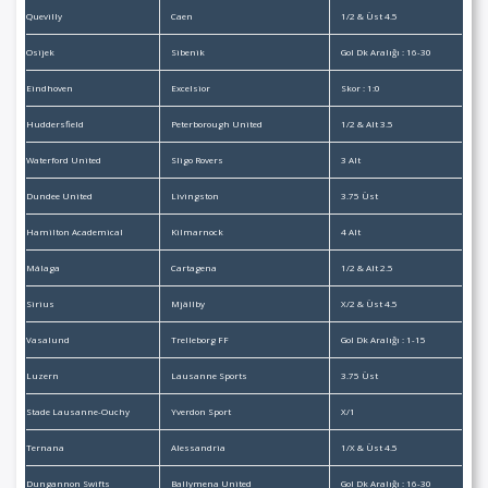
Quevilly
Caen
1/2 & Üst 4.5
Osijek
Sibenik
Gol Dk Aralığı : 16-30
Eindhoven
Excelsior
Skor : 1:0
Huddersfield
Peterborough United
1/2 & Alt 3.5
Waterford United
Sligo Rovers
3 Alt
Dundee United
Livingston
3.75 Üst
Hamilton Academical
Kilmarnock
4 Alt
Málaga
Cartagena
1/2 & Alt 2.5
Sirius
Mjällby
X/2 & Üst 4.5
Vasalund
Trelleborg FF
Gol Dk Aralığı : 1-15
Luzern
Lausanne Sports
3.75 Üst
Stade Lausanne-Ouchy
Yverdon Sport
X/1
Ternana
Alessandria
1/X & Üst 4.5
Dungannon Swifts
Ballymena United
Gol Dk Aralığı : 16-30