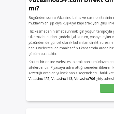
mı?
Bugünden sonra Vdcasino bahis ve casino sitesinin en
müdavimleri şıp diye kuşkuya kapılarak yeni giriş lin
Hız kesmeden hizmet sunmak için yoğun tempoyla çalı
Ülkemiz hudutları içindeki ilgili kurum, yasaya aykır
yüzünden de güncel olarak kullanılan direkt adresine 
bahis websitesi de maalesef bu kapsamda arada bir d
çözüm bulacaktır.
Kaliteli bir online websitesi olarak bahis müdavim
sitelerdendir. Piyasaya adım attığı seneden itiberen
Arzettiği oranları yüksek bahis seçenekleri , farklı 
Vdcasino425
,
Vdcasino113
,
Vdcasino706
giriş adresl