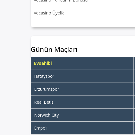
Vdcasino Üyelik
Günün Maçları
Evsahibi
Hatayspor
Erzurumspor
Real Betis
Norwich City
Empoli