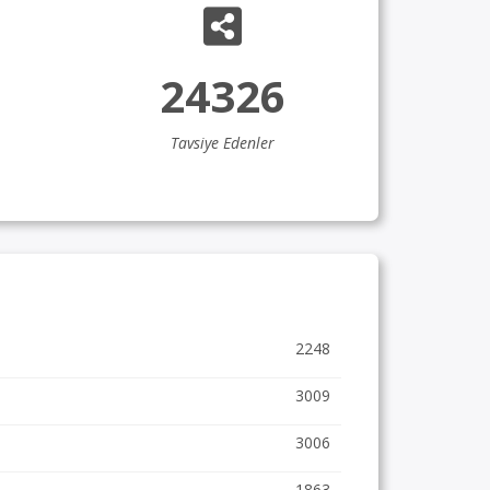
24326
Tavsiye Edenler
2248
3009
3006
1863