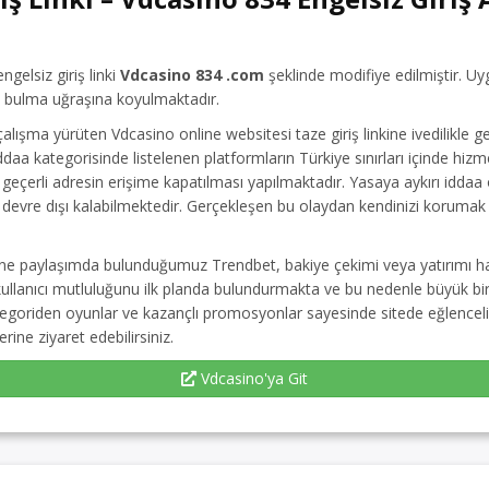
gelsiz giriş linki
Vdcasino 834 .com
şeklinde modifiye edilmiştir. 
ki bulma uğraşına koyulmaktadır.
şma yürüten Vdcasino online websitesi taze giriş linkine ivedilikle ge
ı iddaa kategorisinde listelenen platformların Türkiye sınırları içinde 
geçerli adresin erişime kapatılması yapılmaktadır. Yasaya aykırı iddaa
evre dışı kalabilmektedir. Gerçekleşen bu olaydan kendinizi korumak i
lerine paylaşımda bulunduğumuz Trendbet, bakiye çekimi veya yatırımı
 kullanıcı mutluluğunu ilk planda bulundurmakta ve bu nedenle büyük b
kategoriden oyunlar ve kazançlı promosyonlar sayesinde sitede eğlenceli
erine ziyaret edebilirsiniz.
Vdcasino'ya Git