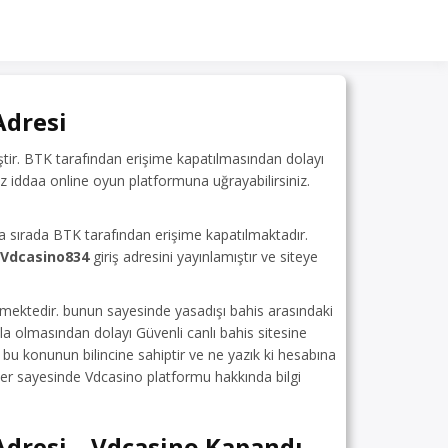
Adresi
miştir. BTK tarafından erişime kapatılmasından dolayı
 iddaa online oyun platformuna uğrayabilirsiniz.
da sırada BTK tarafından erişime kapatılmaktadır.
Vdcasino834
giriş adresini yayınlamıştır ve siteye
yümektedir. bunun sayesinde yasadışı bahis arasındaki
zla olmasından dolayı Güvenli canlı bahis sitesine
u konunun bilincine sahiptir ve ne yazık ki hesabına
iler sayesinde Vdcasino platformu hakkında bilgi
 Adresi – Vdcasino Kapandı