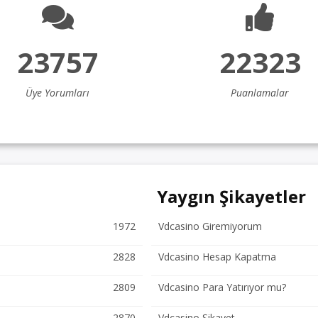
23757
22323
Üye Yorumları
Puanlamalar
Yaygın Şikayetler
1972
Vdcasino Giremiyorum
2828
Vdcasino Hesap Kapatma
2809
Vdcasino Para Yatırıyor mu?
2870
Vdcasino Şikayet