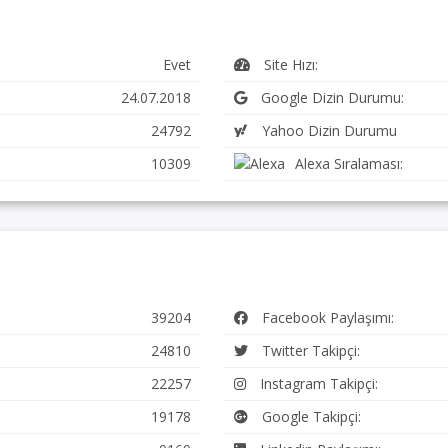
Evet
Site Hızı:
24.07.2018
Google Dizin Durumu:
24792
Yahoo Dizin Durumu
10309
Alexa Sıralaması:
i
39204
Facebook Paylaşımı:
24810
Twitter Takipçi:
22257
Instagram Takipçi:
19178
Google Takipçi: