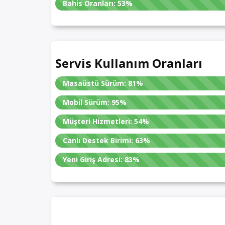
Bahis Oranları:
53%
Servis Kullanım Oranları
Masaüstü Sürüm:
81%
Mobil Sürüm:
95%
Müşteri Hizmetleri:
54%
Canlı Destek Birimi:
63%
Yeni Giriş Adresi:
83%