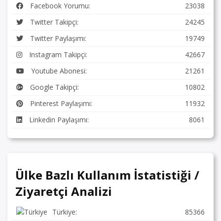
Facebook Yorumu:
23038
Twitter Takipçi:
24245
Twitter Paylaşımı:
19749
Instagram Takipçi:
42667
Youtube Abonesi:
21261
Google Takipçi:
10802
Pinterest Paylaşımı:
11932
Linkedin Paylaşımı:
8061
Ülke Bazlı Kullanım İstatistiği /
Ziyaretçi Analizi
Türkiye:
85366