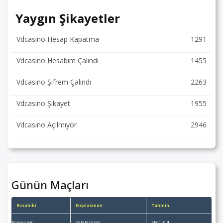
Yaygın Şikayetler
Vdcasino Hesap Kapatma
1291
Vdcasino Hesabım Çalındı
1455
Vdcasino Şifrem Çalındı
2263
Vdcasino Şikayet
1955
Vdcasino Açılmıyor
2946
Günün Maçları
Evsahibi
Deplasman
Tahmin
Konyaspor
Galatasaray
Skor : 0:4