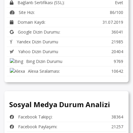
Bağlantı Sertifikası (SSL):
Evet
Site Hızı:
86/100
Domain Kaydı:
31.07.2019
Google Dizin Durumu:
36041
Yandex Dizin Durumu
21985
Yahoo Dizin Durumu
20404
Bing Dizin Durumu
9769
Alexa Sıralaması:
10642
Sosyal Medya Durum Analizi
Facebook Takipçi:
38364
Facebook Paylaşımı:
21257