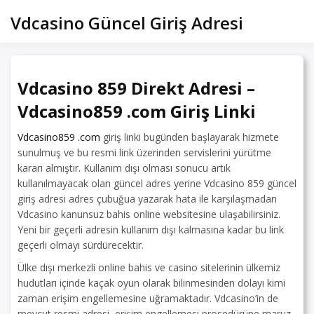
Skip
Vdcasino Güncel Giriş Adresi
to
content
Vdcasino 859 Direkt Adresi –
Vdcasino859 .com Giriş Linki
Vdcasino859 .com
giriş linki bugünden başlayarak hizmete
sunulmuş ve bu resmi link üzerinden servislerini yürütme
kararı almıştır. Kullanım dışı olması sonucu artık
kullanılmayacak olan güncel adres yerine Vdcasino 859 güncel
giriş adresi adres çubuğua yazarak hata ile karşılaşmadan
Vdcasino kanunsuz bahis online websitesine ulaşabilirsiniz.
Yeni bir geçerli adresin kullanım dışı kalmasına kadar bu link
geçerli olmayı sürdürecektir.
Ülke dışı merkezli online bahis ve casino sitelerinin ülkemiz
hudutları içinde kaçak oyun olarak bilinmesinden dolayı kimi
zaman erişim engellemesine uğramaktadır. Vdcasino’in de
mevcut resmi adresi, erişim engellemesi prosedürüne maruz