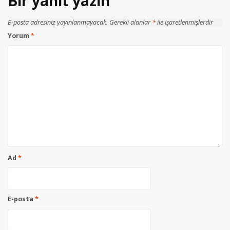
Bir yanıt yazın
E-posta adresiniz yayınlanmayacak.
Gerekli alanlar
*
ile işaretlenmişlerdir
Yorum
*
Ad
*
E-posta
*