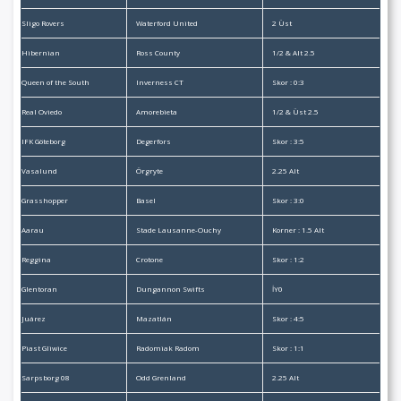
Sligo Rovers
Waterford United
2 Üst
Hibernian
Ross County
1/2 & Alt 2.5
Queen of the South
Inverness CT
Skor : 0:3
Real Oviedo
Amorebieta
1/2 & Üst 2.5
IFK Göteborg
Degerfors
Skor : 3:5
Vasalund
Örgryte
2.25 Alt
Grasshopper
Basel
Skor : 3:0
Aarau
Stade Lausanne-Ouchy
Korner : 1.5 Alt
Reggina
Crotone
Skor : 1:2
Glentoran
Dungannon Swifts
İY0
Juárez
Mazatlán
Skor : 4:5
Piast Gliwice
Radomiak Radom
Skor : 1:1
Sarpsborg 08
Odd Grenland
2.25 Alt