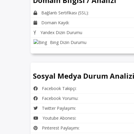
Domain Bilgisi / Analizi
Bağlantı Sertifikası (SSL):
Domain Kaydı:
Yandex Dizin Durumu
Bing Dizin Durumu
Sosyal Medya Durum Analiz
Facebook Takipçi:
Facebook Yorumu:
Twitter Paylaşımı:
Youtube Abonesi:
Pinterest Paylaşımı: