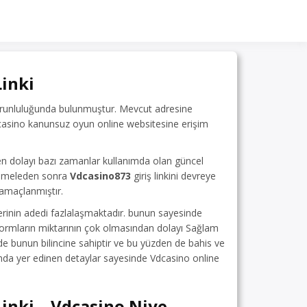
Linki
 zorunluluğunda bulunmuştur. Mevcut adresine
dcasino kanunsuz oyun online websitesine erişim
den dolayı bazı zamanlar kullanımda olan güncel
muameleden sonra
Vdcasino873
giriş linkini devreye
 amaçlanmıştır.
erinin adedi fazlalaşmaktadır. bunun sayesinde
tformların miktarının çok olmasından dolayı Sağlam
de bunun bilincine sahiptir ve bu yüzden de bahis ve
ında yer edinen detaylar sayesinde Vdcasino online
Linki – Vdcasino Niye