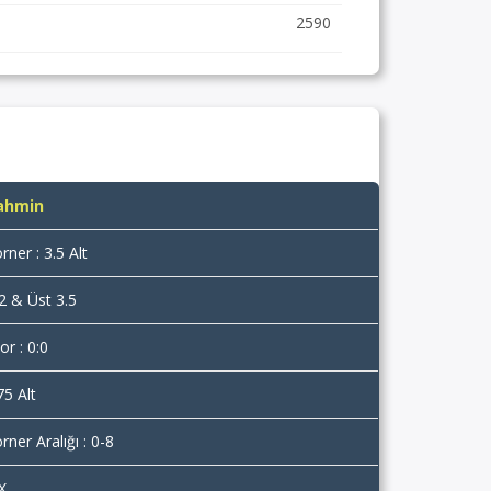
2590
ahmin
rner : 3.5 Alt
2 & Üst 3.5
or : 0:0
75 Alt
rner Aralığı : 0-8
X