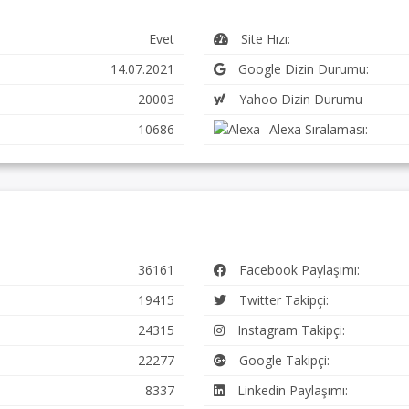
Evet
Site Hızı:
14.07.2021
Google Dizin Durumu:
20003
Yahoo Dizin Durumu
10686
Alexa Sıralaması:
i
36161
Facebook Paylaşımı:
19415
Twitter Takipçi:
24315
Instagram Takipçi:
22277
Google Takipçi:
8337
Linkedin Paylaşımı: