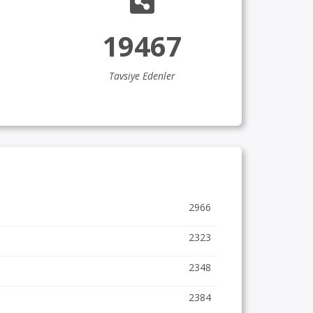
19467
Tavsiye Edenler
2966
2323
2348
2384