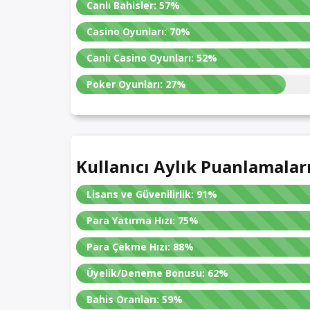
Canlı Bahisler:
57%
Casino Oyunları:
70%
Canlı Casino Oyunları:
52%
Poker Oyunları:
27%
Kullanıcı Aylık Puanlamalar
Lisans ve Güvenilirlik:
91%
Para Yatırma Hızı:
75%
Para Çekme Hızı:
88%
Üyelik/Deneme Bonusu:
62%
Bahis Oranları:
59%