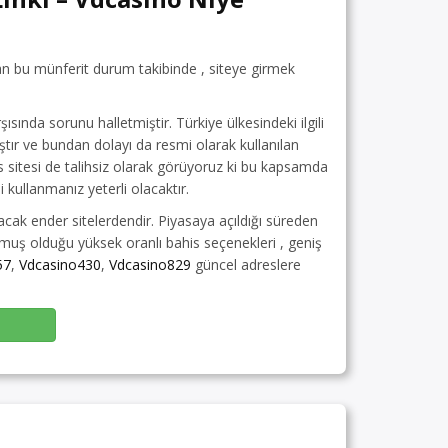
an bu münferit durum takibinde , siteye girmek
ında sorunu halletmiştir. Türkiye ülkesindeki ilgili
tır ve bundan dolayı da resmi olarak kullanılan
is sitesi de talihsiz olarak görüyoruz ki bu kapsamda
 kullanmanız yeterli olacaktır.
ak ender sitelerdendir. Piyasaya açıldığı süreden
nmuş olduğu yüksek oranlı bahis seçenekleri , geniş
57
,
Vdcasino430
,
Vdcasino829
güncel adreslere