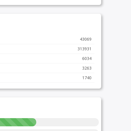
43069
313931
6034
3263
1740