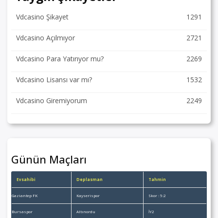
Vdcasino Şikayet
1291
Vdcasino Açılmıyor
2721
Vdcasino Para Yatırıyor mu?
2269
Vdcasino Lisansı var mı?
1532
Vdcasino Giremiyorum
2249
Günün Maçları
Evsahibi
Deplasman
Tahmin
Gaziantep FK
Kayserispor
Skor : 5:2
Bursaspor
Altınordu
İY2