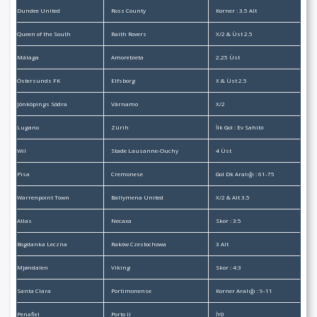
Dundee United
Ross County
Korner : 3.5 Alt
Queen of the South
Raith Rovers
X/2 & Üst 2.5
Málaga
Amorebieta
2.25 Üst
Östersunds FK
Elfsborg
X & Üst 2.5
Jönköpings Södra
Värnamo
X/2
Lugano
Zürih
İlk Gol : Ev Sahibi
Wil
Stade Lausanne-Ouchy
4 Üst
Pisa
Cremonese
Gol Dk Aralığı : 61-75
Warrenpoint Town
Ballymena United
X/2 & Alt 3.5
Atlas
Necaxa
Skor : 3:5
Bogdanka Leczna
Raków Czestochowa
3 Alt
Mjøndalen
Viking
Skor : 4:3
Santa Clara
Portimonense
Korner Aralığı : 9-11
Penafiel
Porto II
İY0