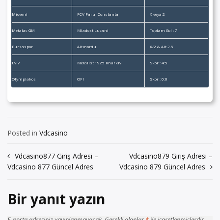
Mioveni
FCV Farul Constanta
X veya 2
Metalac GM
Mladost Lucani
Toplam Gol : 7
Bursaspor
Altınordu
X/2 & Alt 2.5
Lviv
Metalist 1925 Kharkiv
Skor : 4:5
Olympiakos
OFI
Skor : 0:0
Posted in
Vdcasino
Yazı
Vdcasino877 Giriş Adresi –
Vdcasino879 Giriş Adresi –
Vdcasino 877 Güncel Adres
Vdcasino 879 Güncel Adres
gezinmesi
Bir yanıt yazın
E-posta adresiniz yayınlanmayacak.
Gerekli alanlar
*
ile işaretlenmişlerdir