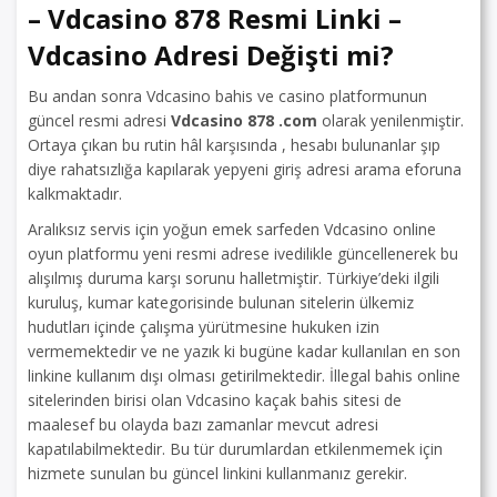
– Vdcasino 878 Resmi Linki –
Vdcasino Adresi Değişti mi?
Bu andan sonra Vdcasino bahis ve casino platformunun
güncel resmi adresi
Vdcasino 878 .com
olarak yenilenmiştir.
Ortaya çıkan bu rutin hâl karşısında , hesabı bulunanlar şıp
diye rahatsızlığa kapılarak yepyeni giriş adresi arama eforuna
kalkmaktadır.
Aralıksız servis için yoğun emek sarfeden Vdcasino online
oyun platformu yeni resmi adrese ivedilikle güncellenerek bu
alışılmış duruma karşı sorunu halletmiştir. Türkiye’deki ilgili
kuruluş, kumar kategorisinde bulunan sitelerin ülkemiz
hudutları içinde çalışma yürütmesine hukuken izin
vermemektedir ve ne yazık ki bugüne kadar kullanılan en son
linkine kullanım dışı olması getirilmektedir. İllegal bahis online
sitelerinden birisi olan Vdcasino kaçak bahis sitesi de
maalesef bu olayda bazı zamanlar mevcut adresi
kapatılabilmektedir. Bu tür durumlardan etkilenmemek için
hizmete sunulan bu güncel linkini kullanmanız gerekir.