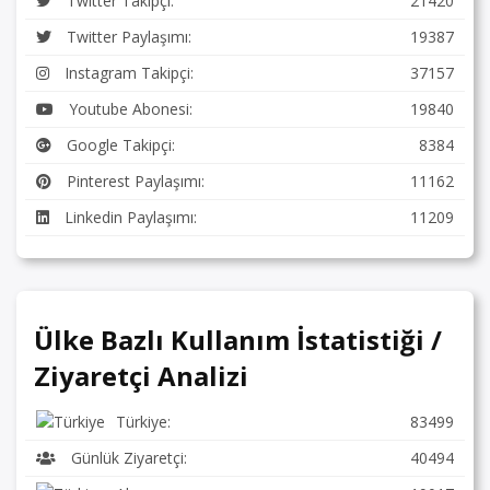
Twitter Takipçi:
21420
Twitter Paylaşımı:
19387
Instagram Takipçi:
37157
Youtube Abonesi:
19840
Google Takipçi:
8384
Pinterest Paylaşımı:
11162
Linkedin Paylaşımı:
11209
Ülke Bazlı Kullanım İstatistiği /
Ziyaretçi Analizi
Türkiye:
83499
Günlük Ziyaretçi:
40494