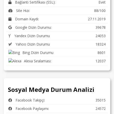
Bağlantı Sertifikası (SSL):
Evet
Site Hızı:
88/100
Domain Kaydı:
27.11.2019
Google Dizin Durumu:
39678
Yandex Dizin Durumu
24053
Yahoo Dizin Durumu
18324
Bing Dizin Durumu
8601
Alexa Sıralaması:
12037
Sosyal Medya Durum Analizi
Facebook Takipçi:
35015
Facebook Paylaşımı:
24572