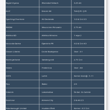
Rapid Viyana
Rheindorf Altach
3.25 Alt
Anif
Grazer AK
Tek/Çift : Çift
Sporting Charleroi
KV Oostende
1/2 & Üst 3.5
RWDM
Mouscron-Péruwelz
2.75 Alt
Atlético GO
Atlético Mineiro
1 veya 2
Vasco da Gama
Operário PR
X/2 & Üst 4.5
Slovan Liberec
Ceské Budejovice
Skor : 3:1
Nordsjælland
SønderjyskE
2.75 Üst
Hobro
Fredericia
Skor : 4:0
HIFK
Lahti
Korner Aralığı : 9-11
Pau
Rodez
2/X
Sibenik
Lokomotiva
İlk Gol : Ev Sahibi
Excelsior
Almere City
2 & Alt 2.5
Peterborough United
Huddersfield
Korner : 0.5 Üst