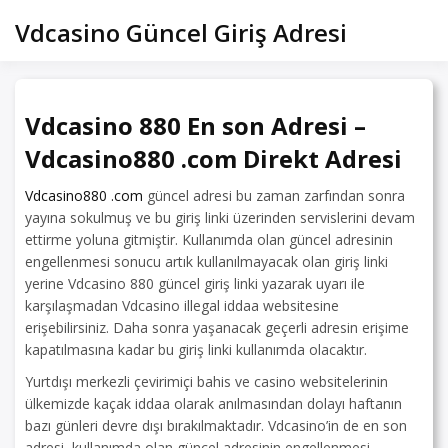
Skip
Vdcasino Güncel Giriş Adresi
to
content
Vdcasino 880 En son Adresi –
Vdcasino880 .com Direkt Adresi
Vdcasino880 .com
güncel adresi bu zaman zarfından sonra
yayına sokulmuş ve bu giriş linki üzerinden servislerini devam
ettirme yoluna gitmiştir. Kullanımda olan güncel adresinin
engellenmesi sonucu artık kullanılmayacak olan giriş linki
yerine Vdcasino 880 güncel giriş linki yazarak uyarı ile
karşılaşmadan Vdcasino illegal iddaa websitesine
erişebilirsiniz. Daha sonra yaşanacak geçerli adresin erişime
kapatılmasına kadar bu giriş linki kullanımda olacaktır.
Yurtdışı merkezli çevirimiçi bahis ve casino websitelerinin
ülkemizde kaçak iddaa olarak anılmasından dolayı haftanın
bazı günleri devre dışı bırakılmaktadır. Vdcasino’in de en son
adresi, kullanımda olan güncel adresinin engellenmesi