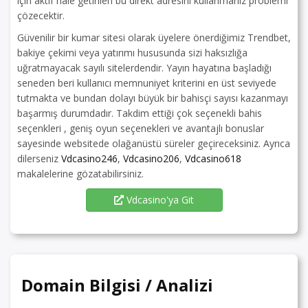
için aktif hale getirilen bu direkt adresini kullanmanız problemi
çözecektir.
Güvenilir bir kumar sitesi olarak üyelere önerdiğimiz Trendbet,
bakiye çekimi veya yatırımı hususunda sizi haksızlığa
uğratmayacak sayılı sitelerdendir. Yayın hayatına başladığı
seneden beri kullanıcı memnuniyet kriterini en üst seviyede
tutmakta ve bundan dolayı büyük bir bahisçi sayısı kazanmayı
başarmış durumdadır. Takdim ettiği çok seçenekli bahis
seçenkleri , geniş oyun seçenekleri ve avantajlı bonuslar
sayesinde websitede olağanüstü süreler geçireceksiniz. Ayrıca
dilerseniz
Vdcasino246
,
Vdcasino206
,
Vdcasino618
makalelerine gözatabilirsiniz.
Vdcasino'ya Git
Domain Bilgisi / Analizi