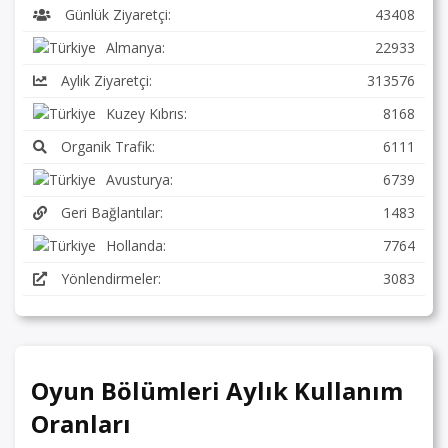
Günlük Ziyaretçi:
43408
Almanya:
22933
Aylık Ziyaretçi:
313576
Kuzey Kıbrıs:
8168
Organik Trafik:
6111
Avusturya:
6739
Geri Bağlantılar:
1483
Hollanda:
7764
Yönlendirmeler:
3083
Oyun Bölümleri Aylık Kullanım
Oranları