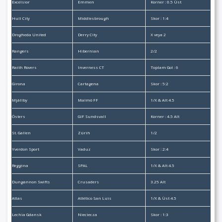
Excelsior
Emmen
Korner : 0.5 Üst
Hull City
Middlesbrough
Skor : 1:4
Drogheda United
Derry City
X veya 2
Rangers
Hibernian
2/2
Raith Rovers
Inverness CT
Toplam Gol : 6
Girona
Cartagena
Skor : 5:2
Mjällby
Malmö FF
1/X & Alt 4.5
Östers
GIF Sundsvall
Korner : 4.5 Alt
St. Gallen
Zürih
1/2
Yverdon Sport
Vaduz
Skor : 2:4
Reggina
SPAL
1/X & Alt 4.5
Dungannon Swifts
Crusaders
3.25 Alt
Atlas
Atlético San Luis
1/X & Üst 4.5
Lechia Gdansk
Nieciecza
Skor : 1:3