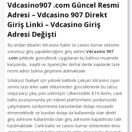
Vdcasino907 .com Güncel Resmi
Adresi – Vdcasino 907 Direkt
Giriş Linki – Vdcasino Giriş
Adresi Değişti
Bu andan itibaren Vdcasino bahis ve casino kumar sitesinin
sorunsuz giriş yapabileceğiniz giriş adresi
Vdcasino 907
.com
şeklinde güncellendi. Uygulanan bu bahtsız muamele
karşısında , kayıtlı ve ziyaretçiler derhal derde kapılarak taze
resmi adres bulma girişimine atılmaktadır.
Soluksuz faaliyet için yüksek kalitede çalışan Vdcasino oyun
servisi taze linke vakit öldürmeden güncellenerek bu tatsız
olaya karşı çıkış yolu üretmiştir. Ülkemizdeki BTK birimi, canlı
bahis pozisyonunda yer edinen platformların yurdumuzda
çalışmalarını sürdürmesine kanunlardan dolayı müsaade
etmemektedir ve bundan dolayı da kullanımda olan direkt
giriş adresine kullanımda olan giriş adresinin kapatılması tabi
tutulmaktadır. Canlı bahis ve casino kumar sitelerinden birisi