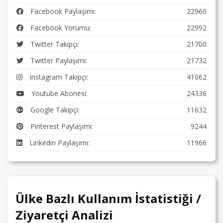
Facebook Paylaşımı:
22960
Facebook Yorumu:
22992
Twitter Takipçi:
21700
Twitter Paylaşımı:
21732
Instagram Takipçi:
41062
Youtube Abonesi:
24336
Google Takipçi:
11632
Pinterest Paylaşımı:
9244
Linkedin Paylaşımı:
11966
Ülke Bazlı Kullanım İstatistiği /
Ziyaretçi Analizi