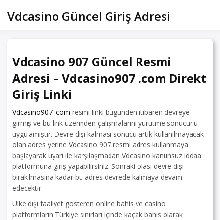
Skip
Vdcasino Güncel Giriş Adresi
to
content
Vdcasino 907 Güncel Resmi
Adresi – Vdcasino907 .com Direkt
Giriş Linki
Vdcasino907 .com
resmi linki bugünden itibaren devreye
girmiş ve bu link üzerinden çalışmalarını yürütme sonucunu
uygulamıştır. Devre dışı kalması sonucu artık kullanılmayacak
olan adres yerine Vdcasino 907 resmi adres kullanmaya
başlayarak uyarı ile karşılaşmadan Vdcasino kanunsuz iddaa
platformuna giriş yapabilirsiniz. Sonraki olası devre dışı
bırakılmasına kadar bu adres devrede kalmaya devam
edecektir.
Ülke dışı faaliyet gösteren online bahis ve casino
platformların Türkiye sınırları içinde kaçak bahis olarak