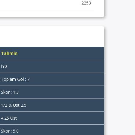
2253
Tahmin
İY0
Toplam Gol : 7
Skor : 1:3
1/2 & Üst 2.5
4.25 Üst
Skor : 5:0