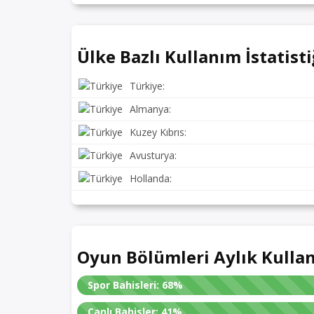
Ülke Bazlı Kullanım İstatisti
Türkiye:
Almanya:
Kuzey Kıbrıs:
Avusturya:
Hollanda:
Oyun Bölümleri Aylık Kulla
Spor Bahisleri:
68%
Canlı Bahisler:
41%