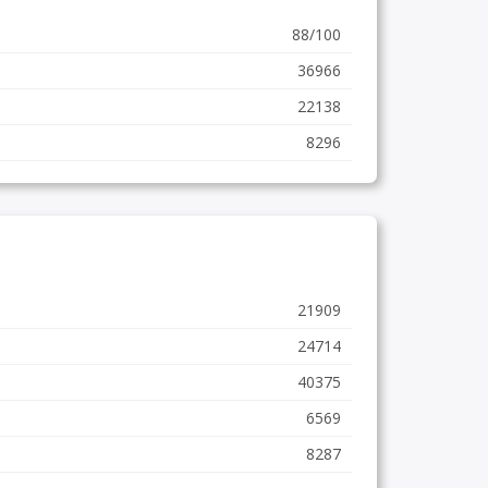
88/100
36966
22138
8296
21909
24714
40375
6569
8287