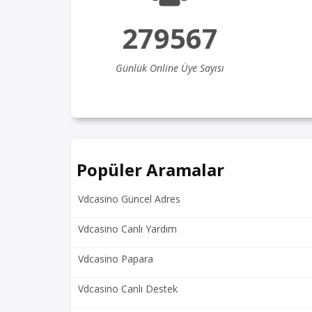
279567
Günlük Online Üye Sayısı
Popüler Aramalar
Vdcasino Güncel Adres
Vdcasino Canlı Yardım
Vdcasino Papara
Vdcasino Canlı Destek