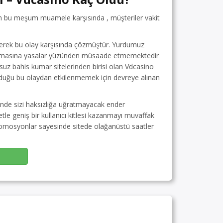
n bu meşum muamele karşısında , müşteriler vakit
işerek bu olay karşısında çözmüştür. Yurdumuz
te bulunmasına yasalar yüzünden müsaade etmemektedir
suz bahis kumar sitelerinden birisi olan Vdcasino
 olduğu bu olaydan etkilenmemek için devreye alınan
inde sizi haksızlığa uğratmayacak ender
tle geniş bir kullanıcı kitlesi kazanmayı muvaffak
 promosyonlar sayesinde sitede olağanüstü saatler