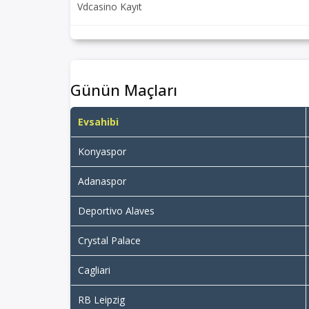
Vdcasino Kayıt
Günün Maçları
Evsahibi
Konyaspor
Adanaspor
Deportivo Alaves
Crystal Palace
Cagliari
RB Leipzig