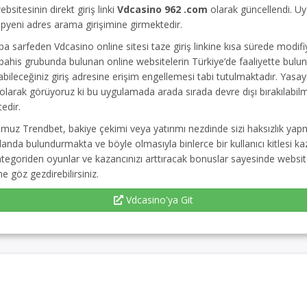
sitesinin direkt giriş linki
Vdcasino 962 .com
olarak güncellendi. Uy
pyeni adres arama girişimine girmektedir.
ba sarfeden Vdcasino online sitesi taze giriş linkine kısa sürede modi
yan bahis grubunda bulunan online websitelerin Türkiye’de faaliyette b
abileceğiniz giriş adresine erişim engellemesi tabi tutulmaktadır. Yasay
iz olarak görüyoruz ki bu uygulamada arada sırada devre dışı bırakılab
edir.
umuz Trendbet, bakiye çekimi veya yatırımı nezdinde sizi haksızlık yap
landa bulundurmakta ve böyle olmasıyla binlerce bir kullanıcı kitlesi
 kategoriden oyunlar ve kazancınızı arttıracak bonuslar sayesinde websit
e göz gezdirebilirsiniz.
Vdcasino'ya Git