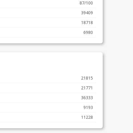
87/100
39409
18718
6980
21815
21771
36333
9193
11228