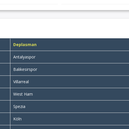
Deplasman
Antalyaspor
Balıkesirspor
Villarreal
West Ham
Spezia
Köln