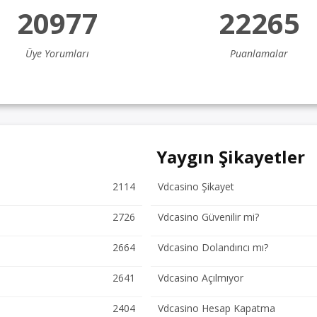
20977
22265
Üye Yorumları
Puanlamalar
Yaygın Şikayetler
2114
Vdcasino Şikayet
2726
Vdcasino Güvenilir mi?
2664
Vdcasino Dolandırıcı mı?
2641
Vdcasino Açılmıyor
2404
Vdcasino Hesap Kapatma