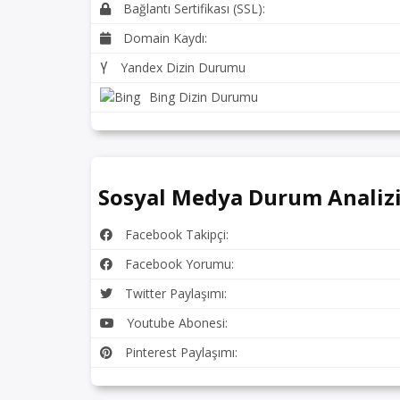
Bağlantı Sertifikası (SSL):
Domain Kaydı:
Yandex Dizin Durumu
Bing Dizin Durumu
Sosyal Medya Durum Analiz
Facebook Takipçi:
Facebook Yorumu:
Twitter Paylaşımı:
Youtube Abonesi:
Pinterest Paylaşımı: