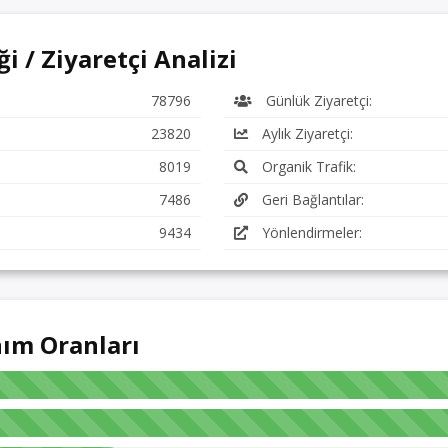
ği / Ziyaretçi Analizi
78796
Günlük Ziyaretçi:
23820
Aylık Ziyaretçi:
8019
Organik Trafik:
7486
Geri Bağlantılar:
9434
Yönlendirmeler:
nım Oranları