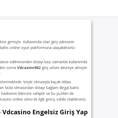
e girmiştir. Kullanımda olan giriş adresinin
ı bahis online oyun platformuna ulaşabilirsiniz.
k lanse edilmesinden dolayı bazı zamanlar kullanımda
âlden sonra
Vdcasino962
giriş urlsini devreye almıştır
.
 göstermektedir. böyle olmasıyla kaçak iddaa
nin fazla olmasından dolayı Sağlam illegal bahis
hadisenin bilincine sahiptir ve bu yüzden de
o online sitesi ile ilgili görüş sahibi olabilirsiniz.
– Vdcasino Engelsiz Giriş Yap