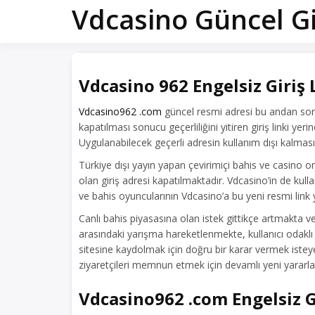
Skip
Vdcasino Güncel Gi
to
content
Vdcasino 962 Engelsiz Giriş
Vdcasino962 .com
güncel resmi adresi bu andan sonr
kapatılması sonucu geçerliliğini yitiren giriş linki ye
Uygulanabilecek geçerli adresin kullanım dışı kalmasın
Türkiye dışı yayın yapan çevirimiçi bahis ve casino 
olan giriş adresi kapatılmaktadır. Vdcasino’in de ku
ve bahis oyuncularının Vdcasino’a bu yeni resmi link yo
Canlı bahis piyasasına olan istek gittikçe artmakta ve
arasındaki yarışma hareketlenmekte, kullanıcı odaklı 
sitesine kaydolmak için doğru bir karar vermek istey
ziyaretçileri memnun etmek için devamlı yeni yararlar 
Vdcasino962 .com Engelsiz Gi