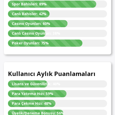
Spor Bahisleri:
89%
Canlı Bahisler:
42%
Casino Oyunları:
60%
Canlı Casino Oyunları:
38%
Poker Oyunları:
75%
Kullanıcı Aylık Puanlamaları
Lisans ve Güvenilirlik:
40%
Para Yatırma Hızı:
59%
Para Çekme Hızı:
48%
Üyelik/Deneme Bonusu:
56%