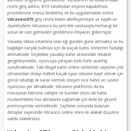
resmi giriş adresi, BTK tarafından erişime kapatılması
prosedürüne maruz bırakılmış ve bu uygulamadan sonra
Vdcasino970
giriş resmi linkini aktifleştirmiştir ve kayıtlı ve
ziyaretçilerin Vdcasino’a bu yeni link vasıtasıyla herhangi bir
sorun ile rast gelmeden girebilmesi ihtiyacını gidermiştir.
Yasadışı iddaa ortamına olan ilgi günden güne artmakta ve bu
bağlılığın karşılık bulması için de kaçak bahis sitelerinin fazlalığı
artmaktadır. böylelikle yasadışı bahis arasındaki rekabet
gerginleşmekte, oyuncuya yarayan türlü türlü avantaj
sunulmaktadır. Tabi illegal bahis online sitelerinin sayısının çok
olmasından dolayı Kaliteli kaçak oyun sitesine kayıt olmak için
gönül rahatlığı ile karar vermek isteyen nice bahis ve casino
oyuncusu yer almaktadır. Vdcasino platformu da bu
mevzunun bilincine sahiptir ve bundan ötürü de bahis
müdavimlerini haz almalarını sağlamak için ikide bir geçerli
promosyonlar vermektedir. Sayfanın sonunda bulunan
detaylar sayesinde Vdcasino online sitesi ile alakalı düşünce
sahibi olabilirsiniz.