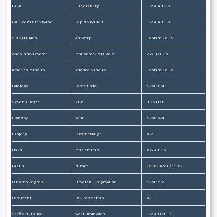
LASK
RB Salzburg
1/2 & Alt 2.5
FAC Team für Viyana
Rapid Viyana II
1/2 & Alt 3.5
Sint-Truiden
Antwerp
Toplam Gol : 9
Waasland-Beveren
Mouscron-Péruwelz
2 & Üst 2.5
América Mineiro
Atlético Mineiro
Toplam Gol : 6
Botafogo
Ponte Preta
Skor : 0:4
Slovan Liberec
Zlín
3.75 Üst
Brøndby
Vejle
Skor : 4:4
Esbjerg
Jammerbugt
X/2
Haka
Mariehamn
X & Alt 2.5
Bastia
Nîmes
Gol Dk Aralığı : 16-30
Dinamo Zagreb
Hrvatski Dragovoljac
Skor : 5:2
Dordrecht
De Graafschap
X/1
Sheffield United
West Bromwich
1/2 & Üst 3.5