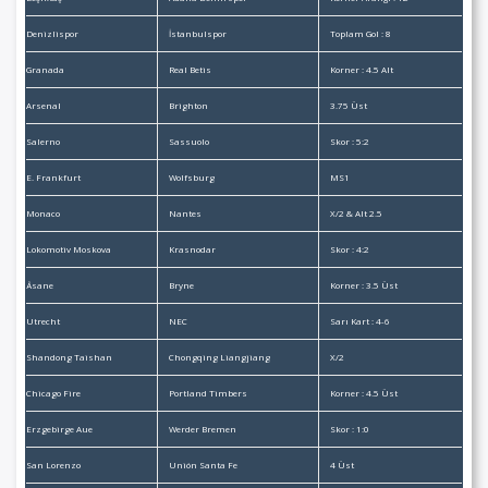
Denizlispor
İstanbulspor
Toplam Gol : 8
Granada
Real Betis
Korner : 4.5 Alt
Arsenal
Brighton
3.75 Üst
Salerno
Sassuolo
Skor : 5:2
E. Frankfurt
Wolfsburg
MS1
Monaco
Nantes
X/2 & Alt 2.5
Lokomotiv Moskova
Krasnodar
Skor : 4:2
Åsane
Bryne
Korner : 3.5 Üst
Utrecht
NEC
Sarı Kart : 4-6
Shandong Taishan
Chongqing Liangjiang
X/2
Chicago Fire
Portland Timbers
Korner : 4.5 Üst
Erzgebirge Aue
Werder Bremen
Skor : 1:0
San Lorenzo
Unión Santa Fe
4 Üst