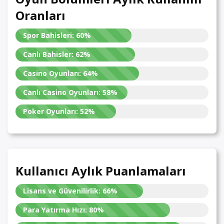
Oranları
Spor Bahisleri:
60%
Canlı Bahisler:
62%
Casino Oyunları:
64%
Canlı Casino Oyunları:
58%
Poker Oyunları:
52%
Kullanıcı Aylık Puanlamaları
Lisans ve Güvenilirlik:
66%
Para Yatırma Hızı:
80%