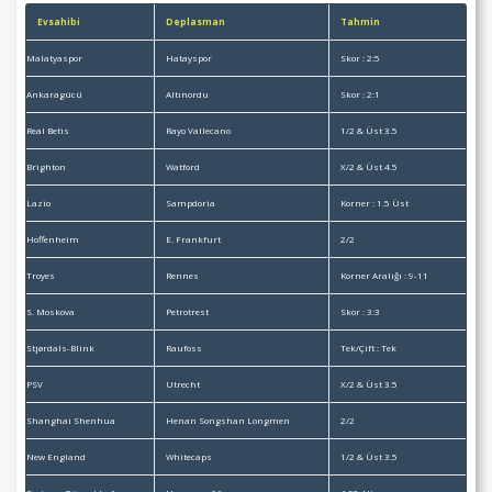
Evsahibi
Deplasman
Tahmin
Malatyaspor
Hatayspor
Skor : 2:5
Ankaragücü
Altınordu
Skor : 2:1
Real Betis
Rayo Vallecano
1/2 & Üst 3.5
Brighton
Watford
X/2 & Üst 4.5
Lazio
Sampdoria
Korner : 1.5 Üst
Hoffenheim
E. Frankfurt
2/2
Troyes
Rennes
Korner Aralığı : 9-11
S. Moskova
Petrotrest
Skor : 3:3
Stjørdals-Blink
Raufoss
Tek/Çift : Tek
PSV
Utrecht
X/2 & Üst 3.5
Shanghai Shenhua
Henan Songshan Longmen
2/2
New England
Whitecaps
1/2 & Üst 3.5