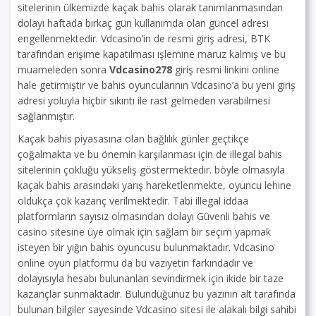
sitelerinin ülkemizde kaçak bahis olarak tanımlanmasından
dolayı haftada birkaç gün kullanımda olan güncel adresi
engellenmektedir. Vdcasino’in de resmi giriş adresi, BTK
tarafından erişime kapatılması işlemine maruz kalmış ve bu
muameleden sonra
Vdcasino278
giriş resmi linkini online
hale getirmiştir ve bahis oyuncularının Vdcasino’a bu yeni giriş
adresi yoluyla hiçbir sıkıntı ile rast gelmeden varabilmesi
sağlanmıştır.
Kaçak bahis piyasasına olan bağlılık günler geçtikçe
çoğalmakta ve bu önemin karşılanması için de illegal bahis
sitelerinin çokluğu yükseliş göstermektedir. böyle olmasıyla
kaçak bahis arasındaki yarış hareketlenmekte, oyuncu lehine
oldukça çok kazanç verilmektedir. Tabi illegal iddaa
platformların sayısız olmasından dolayı Güvenli bahis ve
casino sitesine üye olmak için sağlam bir seçim yapmak
isteyen bir yığın bahis oyuncusu bulunmaktadır. Vdcasino
online oyun platformu da bu vaziyetin farkındadır ve
dolayısıyla hesabı bulunanları sevindirmek için ikide bir taze
kazançlar sunmaktadır. Bulunduğunuz bu yazının alt tarafında
bulunan bilgiler sayesinde Vdcasino sitesi ile alakalı bilgi sahibi