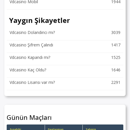
Vdcasino Mobil
1944
Yaygın Şikayetler
Vdcasino Dolandırıcı mı?
3039
Vdcasino Şifrem Çalındı
1417
Vdcasino Kapandı mı?
1525
Vdcasino Kaç Oldu?
1646
Vdcasino Lisansı var mı?
2291
Günün Maçları
Evsahibi
Deplasman
Tahmin