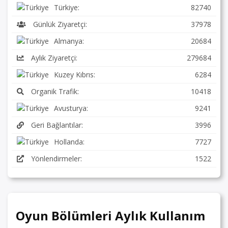
Türkiye:
82740
Günlük Ziyaretçi:
37978
Almanya:
20684
Aylık Ziyaretçi:
279684
Kuzey Kıbrıs:
6284
Organik Trafik:
10418
Avusturya:
9241
Geri Bağlantılar:
3996
Hollanda:
7727
Yönlendirmeler:
1522
Oyun Bölümleri Aylık Kullanım