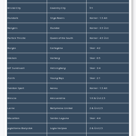
Bristol City
Coventry City
İY1
Dundalk
Sligo Rovers
Korner : 1.5 Alt
Rangers
Dundee
Korner : 3.5 Üst
Partick Thistle
Queen of the South
Korner : 4.5 Üst
Burgos
Cartagena
Skor : 4:2
Häcken
Varberg
Skor : 0:5
GIF Sundsvall
Helsingborg
Skor : 3:4
Zürih
Young Boys
Skor : 2:1
Yverdon Sport
Aarau
Korner : 1.5 Alt
Brescia
Alessandria
1/X & Üst 2.5
Larne
Ballymena United
2 & Üst 2.5
Mazatlán
Santos Laguna
Skor : 4:4
Jagiellonia Bialystok
Legia Varşova
2 & Üst 2.5