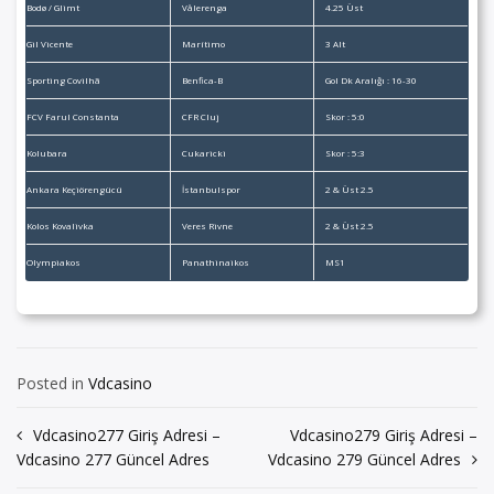
Bodø / Glimt
Vålerenga
4.25 Üst
Gil Vicente
Marítimo
3 Alt
Sporting Covilhã
Benfica-B
Gol Dk Aralığı : 16-30
FCV Farul Constanta
CFR Cluj
Skor : 5:0
Kolubara
Cukaricki
Skor : 5:3
Ankara Keçiörengücü
İstanbulspor
2 & Üst 2.5
Kolos Kovalivka
Veres Rivne
2 & Üst 2.5
Olympiakos
Panathinaikos
MS1
Posted in
Vdcasino
Yazı
Vdcasino277 Giriş Adresi –
Vdcasino279 Giriş Adresi –
Vdcasino 277 Güncel Adres
Vdcasino 279 Güncel Adres
gezinmesi