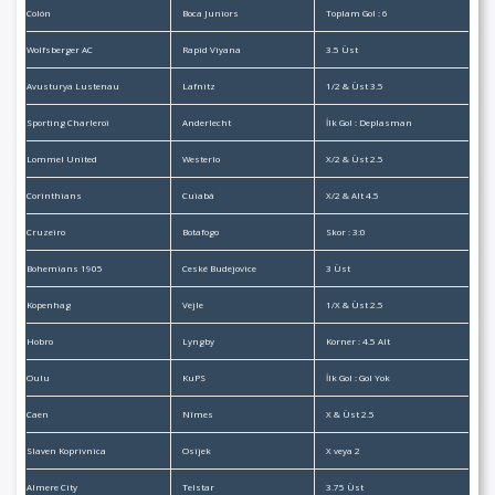
Colón
Boca Juniors
Toplam Gol : 6
Wolfsberger AC
Rapid Viyana
3.5 Üst
Avusturya Lustenau
Lafnitz
1/2 & Üst 3.5
Sporting Charleroi
Anderlecht
İlk Gol : Deplasman
Lommel United
Westerlo
X/2 & Üst 2.5
Corinthians
Cuiabá
X/2 & Alt 4.5
Cruzeiro
Botafogo
Skor : 3:0
Bohemians 1905
Ceské Budejovice
3 Üst
Kopenhag
Vejle
1/X & Üst 2.5
Hobro
Lyngby
Korner : 4.5 Alt
Oulu
KuPS
İlk Gol : Gol Yok
Caen
Nîmes
X & Üst 2.5
Slaven Koprivnica
Osijek
X veya 2
Almere City
Telstar
3.75 Üst