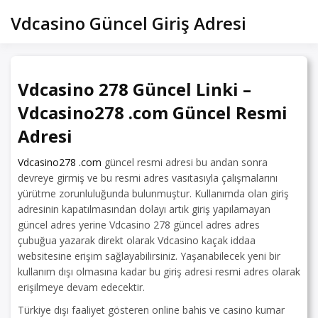
Skip
Vdcasino Güncel Giriş Adresi
to
content
Vdcasino 278 Güncel Linki –
Vdcasino278 .com Güncel Resmi
Adresi
Vdcasino278 .com
güncel resmi adresi bu andan sonra
devreye girmiş ve bu resmi adres vasıtasıyla çalışmalarını
yürütme zorunluluğunda bulunmuştur. Kullanımda olan giriş
adresinin kapatılmasından dolayı artık giriş yapılamayan
güncel adres yerine Vdcasino 278 güncel adres adres
çubuğua yazarak direkt olarak Vdcasino kaçak iddaa
websitesine erişim sağlayabilirsiniz. Yaşanabilecek yeni bir
kullanım dışı olmasına kadar bu giriş adresi resmi adres olarak
erişilmeye devam edecektir.
Türkiye dışı faaliyet gösteren online bahis ve casino kumar