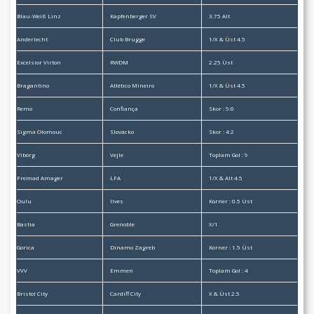
Blau-Weiß Linz
Kapfenberger SV
3.75 Alt
Anderlecht
Club Brugge
1/X & Üst 4.5
Excelsior Virton
RWDM
2.25 Üst
Bragantino
Atlético Mineiro
1/X & Üst 4.5
Remo
Confiança
Skor : 5:0
Sigma Olomouc
Slovácko
Skor : 4:2
Viborg
Vejle
Toplam Gol : 9
Fremad Amager
LFA
1/X & Alt 4.5
Oulu
Ilves
Korner : 0.5 Üst
Bastia
Grenoble
X/1
Gorica
Dinamo Zagreb
Korner : 1.5 Üst
VVV
Emmen
Toplam Gol : 4
Bristol City
Cardiff City
X & Üst 2.5