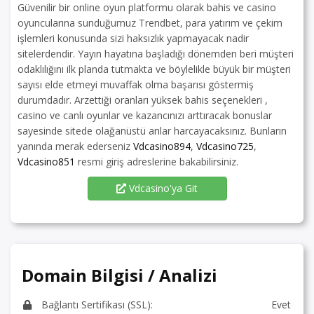
Güvenilir bir online oyun platformu olarak bahis ve casino
oyuncularına sunduğumuz Trendbet, para yatırım ve çekim
işlemleri konusunda sizi haksızlık yapmayacak nadir
sitelerdendir. Yayın hayatına başladığı dönemden beri müşteri
odaklılığını ilk planda tutmakta ve böylelikle büyük bir müşteri
sayısı elde etmeyi muvaffak olma başarısı göstermiş
durumdadır. Arzettiği oranları yüksek bahis seçenekleri ,
casino ve canlı oyunlar ve kazancınızı arttıracak bonuslar
sayesinde sitede olağanüstü anlar harcayacaksınız. Bunların
yanında merak ederseniz
Vdcasino894
,
Vdcasino725
,
Vdcasino851
resmi giriş adreslerine bakabilirsiniz.
Vdcasino'ya Git
Domain Bilgisi / Analizi
Bağlantı Sertifikası (SSL):
Evet