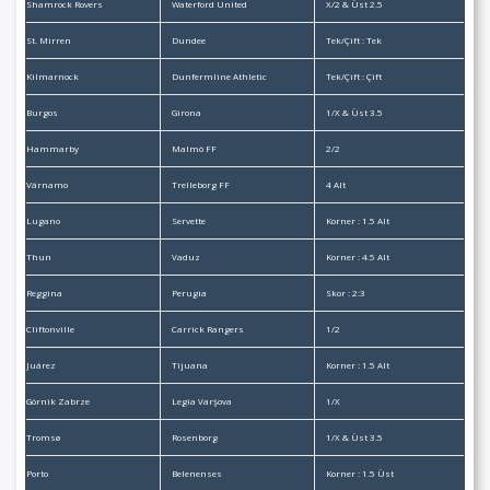
Shamrock Rovers
Waterford United
X/2 & Üst 2.5
St. Mirren
Dundee
Tek/Çift : Tek
Kilmarnock
Dunfermline Athletic
Tek/Çift : Çift
Burgos
Girona
1/X & Üst 3.5
Hammarby
Malmö FF
2/2
Värnamo
Trelleborg FF
4 Alt
Lugano
Servette
Korner : 1.5 Alt
Thun
Vaduz
Korner : 4.5 Alt
Reggina
Perugia
Skor : 2:3
Cliftonville
Carrick Rangers
1/2
Juárez
Tijuana
Korner : 1.5 Alt
Górnik Zabrze
Legia Varşova
1/X
Tromsø
Rosenborg
1/X & Üst 3.5
Porto
Belenenses
Korner : 1.5 Üst