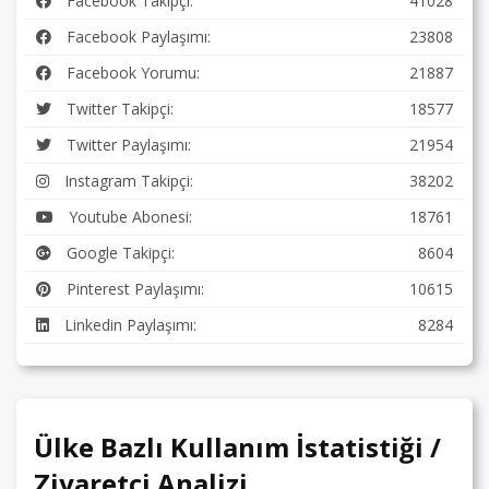
Facebook Takipçi:
41028
Facebook Paylaşımı:
23808
Facebook Yorumu:
21887
Twitter Takipçi:
18577
Twitter Paylaşımı:
21954
Instagram Takipçi:
38202
Youtube Abonesi:
18761
Google Takipçi:
8604
Pinterest Paylaşımı:
10615
Linkedin Paylaşımı:
8284
Ülke Bazlı Kullanım İstatistiği /
Ziyaretçi Analizi