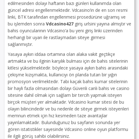
edilmesinden dolayı haftanın bazı günleri kullanımda olan
güncel adresi engellenmektedir. Vdcasino’in de en son resmi
linki, BTK tarafından engellenmesi prosedürüne uğramış ve
bu işlemden sonra
Vdcasino427
giriş urlsini yayına almıştır ve
bahis oyuncularının Vdcasino’a bu yeni giriş linki üzerinden
herhangi bir uyarı ile rastlaşmadan siteye girmesi
sağlanmıştır.
Yasaya aykırı iddaa ortamına olan alaka vakit geçtikçe
artmakta ve bu ilginin karşılık bulması için de bahis sitelerinin
kitlesi yükselmektedir. böylece yasaya aykırı bahis arasındaki
çekişme kızışmakta, kullanıcıyı ön planda tutan bir yığın
promosyon verilmektedir. Tabi kaçak bahis kumar sitelerinin
bir hayli fazla olmasından dolayı Güvenli canlı bahis ve casino
sitesine dahil olmak için sağlam bir tercih yapmak isteyen
birçok müşteri yer almaktadır. Vdcasino kumar sitesi de bu
olayın bilincindedir ve bu nedenle de siteye girmek isteyenleri
memnun etmek için hız kesmeden taze avantajlar
yayınlamaktadır. Bulunduğunuz bu sayfanın sonunda yer
gören istatistikler sayesinde Vdcasino online oyun platformu
ile ilgili görüş sahibi olabilirsiniz.