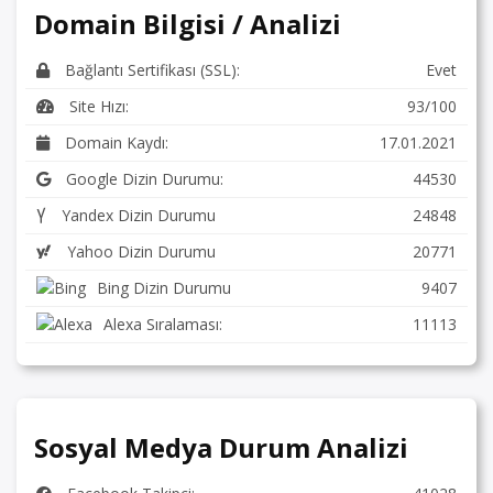
Domain Bilgisi / Analizi
Bağlantı Sertifikası (SSL):
Evet
Site Hızı:
93/100
Domain Kaydı:
17.01.2021
Google Dizin Durumu:
44530
Yandex Dizin Durumu
24848
Yahoo Dizin Durumu
20771
Bing Dizin Durumu
9407
Alexa Sıralaması:
11113
Sosyal Medya Durum Analizi