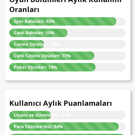
Oranları
Spor Bahisleri:
92%
Canlı Bahisler:
50%
Casino Oyunları:
30%
Canlı Casino Oyunları:
73%
Poker Oyunları:
74%
Kullanıcı Aylık Puanlamaları
Lisans ve Güvenilirlik:
36%
Para Yatırma Hızı:
94%