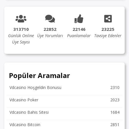
313710
22852
22146
23225
Günlük Online
Üye Yorumları
Puanlamalar
Tavsiye Edenler
Üye Sayısı
Popüler Aramalar
Vdcasino Hoşgeldin Bonusu
2310
Vdcasino Poker
2023
Vdcasino Bahis Sitesi
1684
Vdcasino Bitcoin
2851