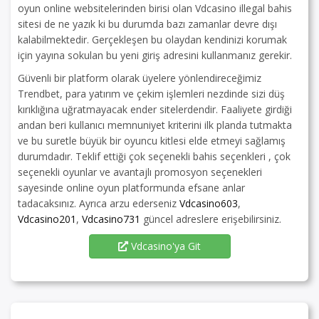
oyun online websitelerinden birisi olan Vdcasino illegal bahis
sitesi de ne yazık ki bu durumda bazı zamanlar devre dışı
kalabilmektedir. Gerçekleşen bu olaydan kendinizi korumak
için yayına sokulan bu yeni giriş adresini kullanmanız gerekir.
Güvenli bir platform olarak üyelere yönlendireceğimiz
Trendbet, para yatırım ve çekim işlemleri nezdinde sizi düş
kırıklığına uğratmayacak ender sitelerdendir. Faaliyete girdiği
andan beri kullanıcı memnuniyet kriterini ilk planda tutmakta
ve bu suretle büyük bir oyuncu kitlesi elde etmeyi sağlamış
durumdadır. Teklif ettiği çok seçenekli bahis seçenkleri , çok
seçenekli oyunlar ve avantajlı promosyon seçenekleri
sayesinde online oyun platformunda efsane anlar
tadacaksınız. Ayrıca arzu ederseniz
Vdcasino603
,
Vdcasino201
,
Vdcasino731
güncel adreslere erişebilirsiniz.
Vdcasino'ya Git