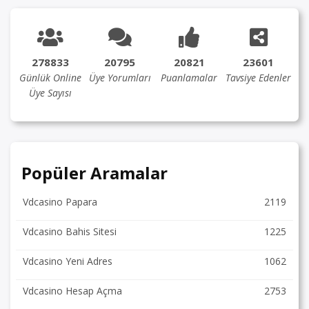
278833
20795
20821
23601
Günlük Online
Üye Yorumları
Puanlamalar
Tavsiye Edenler
Üye Sayısı
Popüler Aramalar
Vdcasino Papara
2119
Vdcasino Bahis Sitesi
1225
Vdcasino Yeni Adres
1062
Vdcasino Hesap Açma
2753