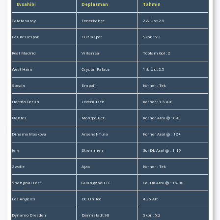
Evsahibi
Deplasman
Tahmin
Galatasaray
Fenerbahçe
2 & Üst 2.5
Balıkesirspor
Tuzlaspor
Skor : 5:2
Real Madrid
Villarreal
Toplam Gol : 2
West Ham
Crystal Palace
1 & Üst 2.5
Spezia
Empoli
Korner : Tek
Hertha Berlin
Leverkusen
Korner : 1.5 Alt
Nantes
Montpellier
Korner Aralığı : 0-8
Dinamo Moskova
Arsenal-Tula
Korner Aralığı : 12+
Jerv
Strømmen
Gol Dk Aralığı : 1-15
Zwolle
Ajax
Korner : Tek
Shanghai Port
Guangzhou FC
Gol Dk Aralığı : 16-30
Los Angeles
DC United
4.25 Alt
Dynamo Dresden
Darmstadt 98
Skor : 5:2