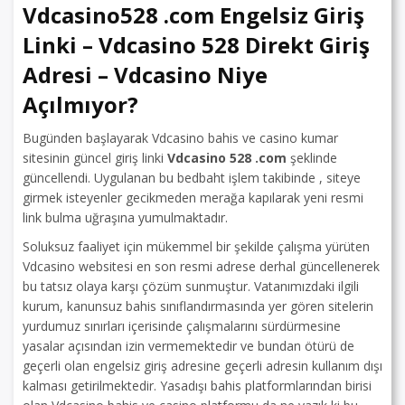
Vdcasino528 .com Engelsiz Giriş
Linki – Vdcasino 528 Direkt Giriş
Adresi – Vdcasino Niye
Açılmıyor?
Bugünden başlayarak Vdcasino bahis ve casino kumar
sitesinin güncel giriş linki
Vdcasino 528 .com
şeklinde
güncellendi. Uygulanan bu bedbaht işlem takibinde , siteye
girmek isteyenler gecikmeden merağa kapılarak yeni resmi
link bulma uğraşına yumulmaktadır.
Soluksuz faaliyet için mükemmel bir şekilde çalışma yürüten
Vdcasino websitesi en son resmi adrese derhal güncellenerek
bu tatsız olaya karşı çözüm sunmuştur. Vatanımızdaki ilgili
kurum, kanunsuz bahis sınıflandırmasında yer gören sitelerin
yurdumuz sınırları içerisinde çalışmalarını sürdürmesine
yasalar açısından izin vermemektedir ve bundan ötürü de
geçerli olan engelsiz giriş adresine geçerli adresin kullanım dışı
kalması getirilmektedir. Yasadışı bahis platformlarından birisi