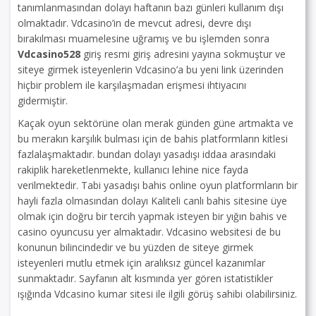
tanımlanmasından dolayı haftanın bazı günleri kullanım dışı
olmaktadır. Vdcasino’in de mevcut adresi, devre dışı
bırakılması muamelesine uğramış ve bu işlemden sonra
Vdcasino528
giriş resmi giriş adresini yayına sokmuştur ve
siteye girmek isteyenlerin Vdcasino’a bu yeni link üzerinden
hiçbir problem ile karşılaşmadan erişmesi ihtiyacını
gidermiştir.
Kaçak oyun sektörüne olan merak günden güne artmakta ve
bu merakın karşılık bulması için de bahis platformların kitlesi
fazlalaşmaktadır. bundan dolayı yasadışı iddaa arasındaki
rakiplik hareketlenmekte, kullanıcı lehine nice fayda
verilmektedir. Tabi yasadışı bahis online oyun platformların bir
hayli fazla olmasından dolayı Kaliteli canlı bahis sitesine üye
olmak için doğru bir tercih yapmak isteyen bir yığın bahis ve
casino oyuncusu yer almaktadır. Vdcasino websitesi de bu
konunun bilincindedir ve bu yüzden de siteye girmek
isteyenleri mutlu etmek için aralıksız güncel kazanımlar
sunmaktadır. Sayfanın alt kısmında yer gören istatistikler
ışığında Vdcasino kumar sitesi ile ilgili görüş sahibi olabilirsiniz.