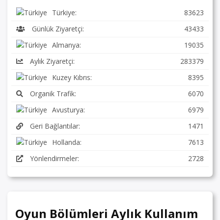
Türkiye:
83623
Günlük Ziyaretçi:
43433
Almanya:
19035
Aylık Ziyaretçi:
283379
Kuzey Kıbrıs:
8395
Organik Trafik:
6070
Avusturya:
6979
Geri Bağlantılar:
1471
Hollanda:
7613
Yönlendirmeler:
2728
Oyun Bölümleri Aylık Kullanım