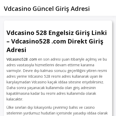
Skip
Vdcasino Güncel Giriş Adresi
to
content
Vdcasino 528 Engelsiz Giriş Linki
– Vdcasino528 .com Direkt Giriş
Adresi
Vdcasino528 .com
en son adresi şuan itibariyle açılmış ve bu
adres vasıtasıyla hizmetlerini devam ettirme kararına
varmıştır. Devre dışı kalması sonucu geçerliliğini yitiren resmi
adres yerine Vdcasino 528 resmi adres kullanarak uyarı ile
karşılaşmadan Vdcasino kaçak iddaa sitesine erişebilirsiniz.
Daha sonra yaşanacak kullanımda olan giriş adresinin
kapatılmasına kadar bu resmi adres kullanımda olarak
kalacaktır.
Ülke sınırları dışı lokasyonlu çevirimiçi bahis ve casino
sitelerinin yurdumuz hudutları içerisinde yasadışı iddaa olarak