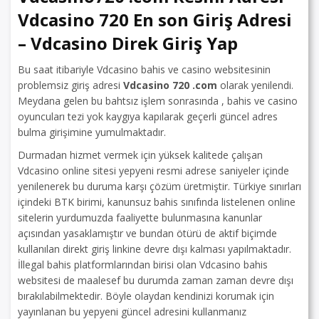
Vdcasino 720 En son Giriş Adresi
– Vdcasino Direk Giriş Yap
Bu saat itibariyle Vdcasino bahis ve casino websitesinin
problemsiz giriş adresi
Vdcasino 720 .com
olarak yenilendi.
Meydana gelen bu bahtsız işlem sonrasında , bahis ve casino
oyuncuları tezi yok kaygıya kapılarak geçerli güncel adres
bulma girişimine yumulmaktadır.
Durmadan hizmet vermek için yüksek kalitede çalışan
Vdcasino online sitesi yepyeni resmi adrese saniyeler içinde
yenilenerek bu duruma karşı çözüm üretmiştir. Türkiye sınırları
içindeki BTK birimi, kanunsuz bahis sınıfında listelenen online
sitelerin yurdumuzda faaliyette bulunmasına kanunlar
açısından yasaklamıştır ve bundan ötürü de aktif biçimde
kullanılan direkt giriş linkine devre dışı kalması yapılmaktadır.
İllegal bahis platformlarından birisi olan Vdcasino bahis
websitesi de maalesef bu durumda zaman zaman devre dışı
bırakılabilmektedir. Böyle olaydan kendinizi korumak için
yayınlanan bu yepyeni güncel adresini kullanmanız