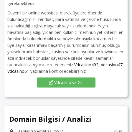
gerekmektedir.
Güvenli bir online websitesi olarak üyelere öneride
bulunacağımız Trendbet, para yatırma ve çekme hususunda
sizi haksızlığa uğratmayacak sayılı sitelerdendir. Yayın
hayatına başladığı yıldan beri kullanıcı memnuniyet kriterini en
ön planda bulundurmakta ve böyle olmasıyla kocaman bir
üye sayısı kazanmayı başarmış durumdadır. Sunmuş olduğu
yüksek oranlı bahisler , casino ve canlı oyunlar ve kaybınızı en
aza indirecek bonuslar sayesinde sitede keyifli zamanlar
tadacaksınız. Ayrıca arzu ederseniz
Vdcasino492
,
Vdcasino47
,
Vdcasino61
yazılarına kontrol edebilirsiniz.
Vdcasino'ya Git
Domain Bilgisi / Analizi
Bağlantı Sertifikası (SSL):
Evet