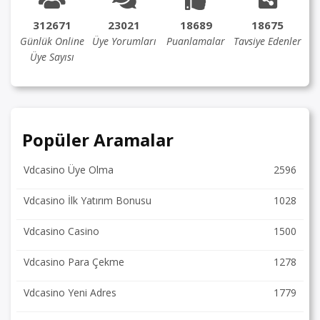
312671
23021
18689
18675
Günlük Online
Üye Yorumları
Puanlamalar
Tavsiye Edenler
Üye Sayısı
Popüler Aramalar
Vdcasino Üye Olma
2596
Vdcasino İlk Yatırım Bonusu
1028
Vdcasino Casino
1500
Vdcasino Para Çekme
1278
Vdcasino Yeni Adres
1779