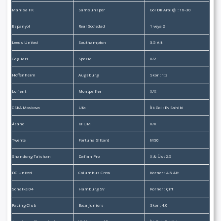
Manisa FK
Samsunspor
Gol Dk Aralığı : 16-30
Espanyol
Real Sociedad
1 veya 2
Leeds United
Southampton
3.5 Alt
Cagliari
Spezia
X/2
Hoffenheim
Augsburg
Skor : 1:3
Lorient
Montpellier
X/X
CSKA Moskova
Ufa
İlk Gol : Ev Sahibi
Åsane
KFUM
X/X
Twente
Fortuna Sittard
MS0
Shandong Taishan
Dalian Pro
X & Üst 2.5
DC United
Columbus Crew
Korner : 4.5 Alt
Schalke 04
Hamburg SV
Korner : Çift
Racing Club
Boca Juniors
Skor : 4:0