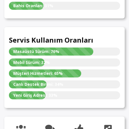
Bahis Oranları:
31%
Servis Kullanım Oranları
Masaüstü Sürüm:
76%
Mobil Sürüm:
32%
Müşteri Hizmetleri:
65%
Canlı Destek Birimi:
34%
Yeni Giriş Adresi:
33%