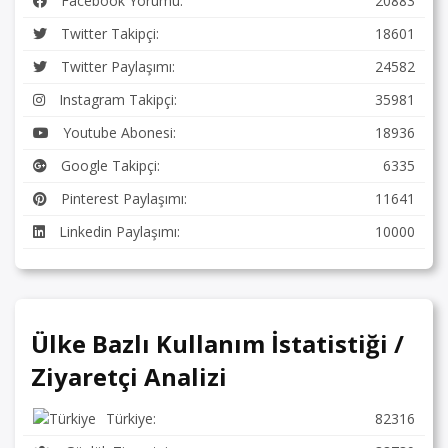
Facebook Yorumu:
20883
Twitter Takipçi:
18601
Twitter Paylaşımı:
24582
Instagram Takipçi:
35981
Youtube Abonesi:
18936
Google Takipçi:
6335
Pinterest Paylaşımı:
11641
Linkedin Paylaşımı:
10000
Ülke Bazlı Kullanım İstatistiği /
Ziyaretçi Analizi
Türkiye:
82316