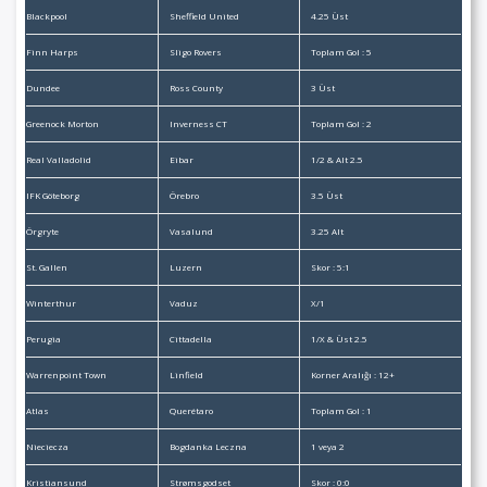
Blackpool
Sheffield United
4.25 Üst
Finn Harps
Sligo Rovers
Toplam Gol : 5
Dundee
Ross County
3 Üst
Greenock Morton
Inverness CT
Toplam Gol : 2
Real Valladolid
Eibar
1/2 & Alt 2.5
IFK Göteborg
Örebro
3.5 Üst
Örgryte
Vasalund
3.25 Alt
St. Gallen
Luzern
Skor : 5:1
Winterthur
Vaduz
X/1
Perugia
Cittadella
1/X & Üst 2.5
Warrenpoint Town
Linfield
Korner Aralığı : 12+
Atlas
Querétaro
Toplam Gol : 1
Nieciecza
Bogdanka Leczna
1 veya 2
Kristiansund
Strømsgodset
Skor : 0:0