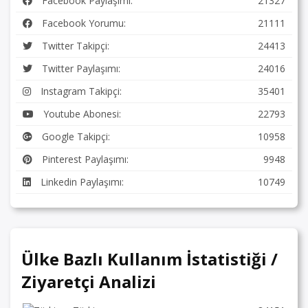
Facebook Paylaşımı:
21327
Facebook Yorumu:
21111
Twitter Takipçi:
24413
Twitter Paylaşımı:
24016
Instagram Takipçi:
35401
Youtube Abonesi:
22793
Google Takipçi:
10958
Pinterest Paylaşımı:
9948
Linkedin Paylaşımı:
10749
Ülke Bazlı Kullanım İstatistiği /
Ziyaretçi Analizi