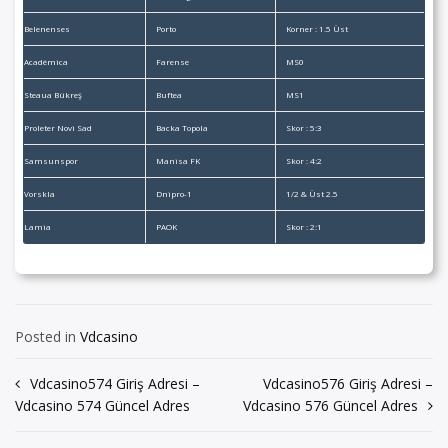
Belenenses
Porto
Korner : 1.5 Üst
Académica
Farense
MS0
Steaua Bükreş
Buftea
MS1
Proleter Novi Sad
Backa Topola
Skor : 5:3
Samsunspor
Manisa FK
Skor : 4:2
Vorskla
Dnipro-1
1/2 & Üst 2.5
Lamia
PAOK
Skor : 2:1
Posted in
Vdcasino
Yazı
Vdcasino574 Giriş Adresi –
Vdcasino576 Giriş Adresi –
Vdcasino 574 Güncel Adres
Vdcasino 576 Güncel Adres
gezinmesi