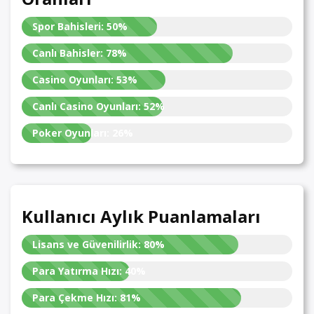
Spor Bahisleri:
50%
Canlı Bahisler:
78%
Casino Oyunları:
53%
Canlı Casino Oyunları:
52%
Poker Oyunları:
26%
Kullanıcı Aylık Puanlamaları
Lisans ve Güvenilirlik:
80%
Para Yatırma Hızı:
40%
Para Çekme Hızı:
81%