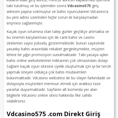
tabi tutulmuş ve bu işlemden sonra
Vdcasino575
giriş
adresini yayına sokmuştur ve bahis oyuncularının Vdcasino’a
bu yeni adres üzerinden hiçbir sorun ile karşılaşmadan
erişmesi sağlanmıştır.
Kaçak oyun ortamına olan talep günler geçtikçe artmakta ve
bu önemin karşılanması için de canlı bahis ve casino
sitelerinin sayısı yükseliş göstermektedir. bunun sayesinde
yasadışı bahis arasındaki rekabet gerginleşmekte, müşteri
lehine bir yığın promosyon sunulmaktadır. Tabi yasaya aykırı
bahis online websitelerinin miktarının çok olmasından dolayı
Sağlam kaçak oyun sitesine üyelik oluşturmak için iyi bir tercih
yapmak isteyen oldukça çok bahis müdavimleri
bulunmaktadır. Vdcasino websitesi de bu olayın farkındadır ve
dolayısıyla müşterileri memnun etmek için aralıksız taze
yararlar duyurmaktadır. Sayfanın alt kısmında yer alan
bilgilerle Vdcasino online sitesi hakkında fikir sahibi
olabilirsiniz.
Vdcasino575 .com Direkt Giriş