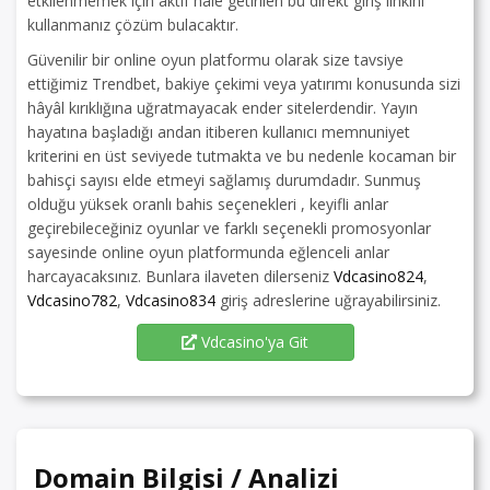
etkilenmemek için aktif hale getirilen bu direkt giriş linkini
kullanmanız çözüm bulacaktır.
Güvenilir bir online oyun platformu olarak size tavsiye
ettiğimiz Trendbet, bakiye çekimi veya yatırımı konusunda sizi
hâyâl kırıklığına uğratmayacak ender sitelerdendir. Yayın
hayatına başladığı andan itiberen kullanıcı memnuniyet
kriterini en üst seviyede tutmakta ve bu nedenle kocaman bir
bahisçi sayısı elde etmeyi sağlamış durumdadır. Sunmuş
olduğu yüksek oranlı bahis seçenekleri , keyifli anlar
geçirebileceğiniz oyunlar ve farklı seçenekli promosyonlar
sayesinde online oyun platformunda eğlenceli anlar
harcayacaksınız. Bunlara ilaveten dilerseniz
Vdcasino824
,
Vdcasino782
,
Vdcasino834
giriş adreslerine uğrayabilirsiniz.
Vdcasino'ya Git
Domain Bilgisi / Analizi