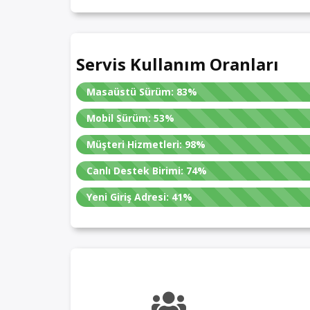
Servis Kullanım Oranları
Masaüstü Sürüm:
83%
Mobil Sürüm:
53%
Müşteri Hizmetleri:
98%
Canlı Destek Birimi:
74%
Yeni Giriş Adresi:
41%