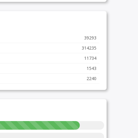
39293
314235
11734
1543
2240