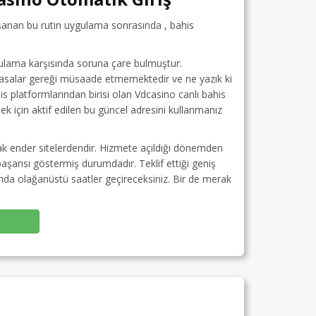
aşanan bu rutin uygulama sonrasında , bahis
ulama karşısında soruna çare bulmuştur.
 yasalar gereği müsaade etmemektedir ve ne yazık ki
is platformlarından birisi olan Vdcasino canlı bahis
ek için aktif edilen bu güncel adresini kullanmanız
ak ender sitelerdendir. Hizmete açıldığı dönemden
aşarısı göstermiş durumdadır. Teklif ettiği geniş
unda olağanüstü saatler geçireceksiniz. Bir de merak