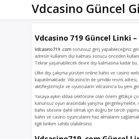
Skip
Vdcasino Güncel Gi
to
content
Vdcasino 719 Güncel Linki –
Vdcasino719 .com
sorunsuz giriş yapabileceğiniz giriş
adresin kullanım dışı kalması sonucu önceden kullanı
Tekrar yaşanabilecek devre dışı kalmasına kadar bu gi
Ülke dışı çalışma yürüten online bahis ve casino websi
kapatılmaktadır. Vdcasino’in de şimdiki resmi adres
aktifleştirmiştir ve oyuncuların Vdcasino’a bu yeni gi
Yasaya aykırı iddaa sektörüne olan önem gittikçe çoğ
kanunsuz oyun arasındaki yarışma gerginleşmekte, oyu
bahis sitesine dahil olmak için doğru bir tercih yapm
bahis ve casino oyuncularını haz almalarını sağlamak
ilgili birikim sahibi olabilirsiniz.
Vdcasino719 .com Güncel Lin