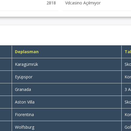
2818
Vdcasino Açılmıyor
Deplasman
Ta
Karagümrük
Sko
Eyüpspor
Kor
Granada
3 A
Aston Villa
Sko
Fiorentina
Kor
Wolfsburg
Gol