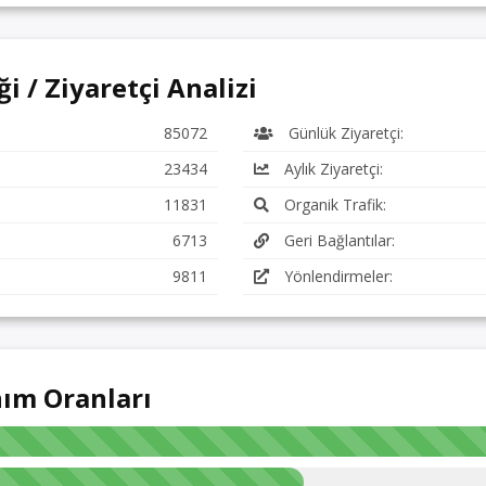
ği / Ziyaretçi Analizi
85072
Günlük Ziyaretçi:
23434
Aylık Ziyaretçi:
11831
Organik Trafik:
6713
Geri Bağlantılar:
9811
Yönlendirmeler:
nım Oranları