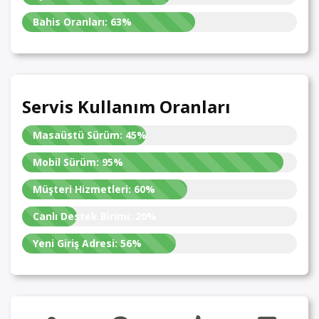
Bahis Oranları:
63%
Servis Kullanım Oranları
Masaüstü Sürüm:
45%
Mobil Sürüm:
95%
Müşteri Hizmetleri:
60%
Canlı Destek Birimi:
20%
Yeni Giriş Adresi:
56%