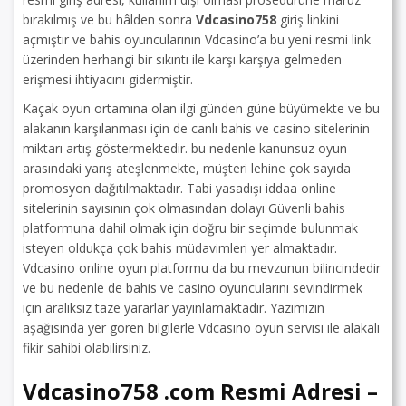
bırakılmış ve bu hâlden sonra
Vdcasino758
giriş linkini
açmıştır ve bahis oyuncularının Vdcasino’a bu yeni resmi link
üzerinden herhangi bir sıkıntı ile karşı karşıya gelmeden
erişmesi ihtiyacını gidermiştir.
Kaçak oyun ortamına olan ilgi günden güne büyümekte ve bu
alakanın karşılanması için de canlı bahis ve casino sitelerinin
miktarı artış göstermektedir. bu nedenle kanunsuz oyun
arasındaki yarış ateşlenmekte, müşteri lehine çok sayıda
promosyon dağıtılmaktadır. Tabi yasadışı iddaa online
sitelerinin sayısının çok olmasından dolayı Güvenli bahis
platformuna dahil olmak için doğru bir seçimde bulunmak
isteyen oldukça çok bahis müdavimleri yer almaktadır.
Vdcasino online oyun platformu da bu mevzunun bilincindedir
ve bu nedenle de bahis ve casino oyuncularını sevindirmek
için aralıksız taze yararlar yayınlamaktadır. Yazımızın
aşağısında yer gören bilgilerle Vdcasino oyun servisi ile alakalı
fikir sahibi olabilirsiniz.
Vdcasino758 .com Resmi Adresi –