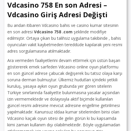
Vdcasino 758 En son Adresi –
Vdcasino Giriş Adresi Değişti
Bu andan itibaren Vdcasino bahis ve casino kumar sitesinin
en son adresi
Vdcasino 758 .com
şeklinde modifiye
edilmiştir. Ortaya çıkan bu talihsiz uygulama takibinde , bahis
oyuncuları vakit kaybetmeden tereddüde kapılarak yeni resmi
adres sorgulamasına atılmaktadır.
Ara vermeden faaliyetlerini devam ettirmek için üstün başarı
göstererek emek sarfeden Vdcasino online oyun platformu
en son güncel adrese çabucak değişerek bu tatsız olaya karşı
soruna derman bulmuştur. Ülkemiz hudutları içindeki yetkili
kuruluş, yasaya aykırı oyun grubunda yer gören sitelerin
Türkiye sınırlarında faaliyette bulunmasına yasalar açısından
izin vermemektedir ve dolayısıyla aktif biçimde kullanılan
güncel resmi adresine mevcut adresine engellme getirilmesi
yapılmaktadır. Kanunsuz iddaa kumar sitelerinden birisi olan
Vdcasino kaçak oyun sitesi de gelin görün ki bu kapsamda
kimi zaman kullanım dışı olabilmektedir. Böyle uygulamadan