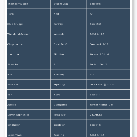
Rheindorf Altach
Sturm Graz
Skor : 0:5
Horn
Anif
X/1
Club Brugge
Kortrijk
Skor : 5:2
Waasland-Beveren
Westerlo
1/2 & Alt 2.5
Chapecoense
Sport Recife
Sarı Kart : 7-12
Londrina
Náutico
Korner : 2.5 Üst
Slovácko
Zlín
Toplam Gol : 2
AGF
Brøndby
2/2
Elite 3000
Hjørring
Gol Dk Aralığı : 16-30
KTP
KuPS
Skor : 1:1
Ajaccio
Guingamp
Korner Aralığı : 0-8
Slaven Koprivnica
Istra 1961
2 & Alt 2.5
Eindhoven
Excelsior
Skor : 1:5
Luton Town
Reading
1/X & Alt 4.5