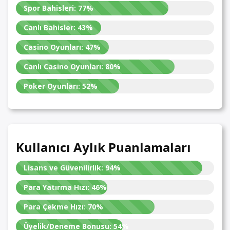
Spor Bahisleri:
77%
Canlı Bahisler:
43%
Casino Oyunları:
47%
Canlı Casino Oyunları:
80%
Poker Oyunları:
52%
Kullanıcı Aylık Puanlamaları
Lisans ve Güvenilirlik:
94%
Para Yatırma Hızı:
46%
Para Çekme Hızı:
70%
Üyelik/Deneme Bonusu:
54%