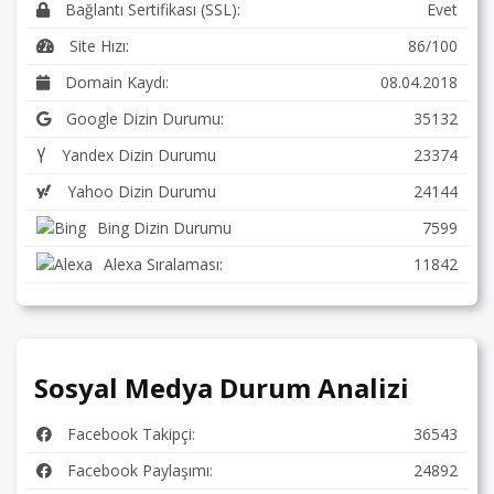
Bağlantı Sertifikası (SSL):
Evet
Site Hızı:
86/100
Domain Kaydı:
08.04.2018
Google Dizin Durumu:
35132
Yandex Dizin Durumu
23374
Yahoo Dizin Durumu
24144
Bing Dizin Durumu
7599
Alexa Sıralaması:
11842
Sosyal Medya Durum Analizi
Facebook Takipçi:
36543
Facebook Paylaşımı:
24892