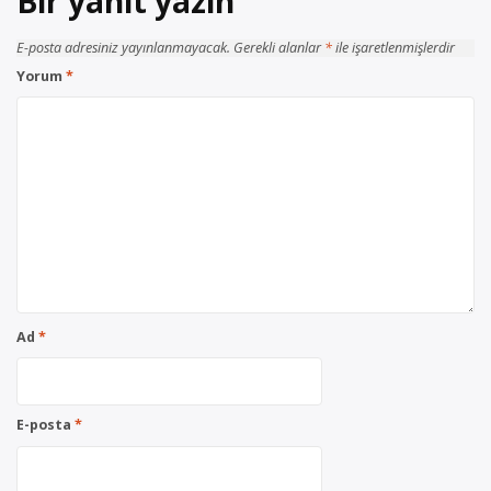
Bir yanıt yazın
E-posta adresiniz yayınlanmayacak.
Gerekli alanlar
*
ile işaretlenmişlerdir
Yorum
*
Ad
*
E-posta
*