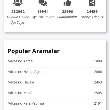
282962
19941
22996
24459
Günlük Online
Üye Yorumları
Puanlamalar
Tavsiye Edenler
Üye Sayısı
Popüler Aramalar
Vdcasino Adresi
1808
Vdcasino Hesap Açma
2066
Vdcasino Havale
2463
Vdcasino Mobil
2505
Vdcasino Para Yatırma
2191