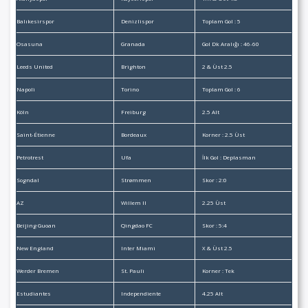
Balıkesirspor
Denizlispor
Toplam Gol : 5
Osasuna
Granada
Gol Dk Aralığı : 46-60
Leeds United
Brighton
2 & Üst 2.5
Napoli
Torino
Toplam Gol : 6
Köln
Freiburg
2.5 Alt
Saint-Étienne
Bordeaux
Korner : 2.5 Üst
Petrotrest
Ufa
İlk Gol : Deplasman
Sogndal
Strømmen
Skor : 2:0
AZ
Willem II
2.25 Üst
Beijing Guoan
Qingdao FC
Skor : 5:4
New England
Inter Miami
X & Üst 2.5
Werder Bremen
St. Pauli
Korner : Tek
Estudiantes
Independiente
4.25 Alt