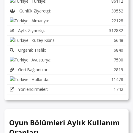
Türkiye:
86112
Günlük Ziyaretçi:
39552
Almanya:
22128
Aylık Ziyaretçi:
312882
Kuzey Kıbrıs:
6648
Organik Trafik:
6840
Avusturya:
7500
Geri Bağlantılar:
2819
Hollanda:
11478
Yönlendirmeler:
1742
Oyun Bölümleri Aylık Kullanım
Oranları