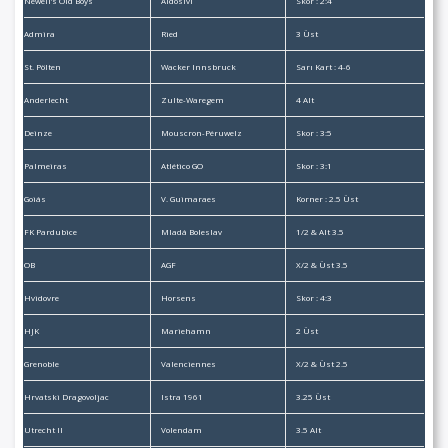
Newell’s Old Boys
Aldosivi
Skor : 2:4
Admira
Ried
3 Üst
St. Pölten
Wacker Innsbruck
Sarı Kart : 4-6
Anderlecht
Zulte-Waregem
4 Alt
Deinze
Mouscron-Péruwelz
Skor : 3:5
Palmeiras
Atlético GO
Skor : 3:1
Goiás
V. Guimaraes
Korner : 2.5 Üst
FK Pardubice
Mladá Boleslav
1/2 & Alt 3.5
OB
AGF
X/2 & Üst 3.5
Hvidovre
Horsens
Skor : 4:3
HJK
Mariehamn
2 Üst
Grenoble
Valenciennes
X/2 & Üst 2.5
Hrvatski Dragovoljac
Istra 1961
3.25 Üst
Utrecht II
Volendam
3.5 Alt