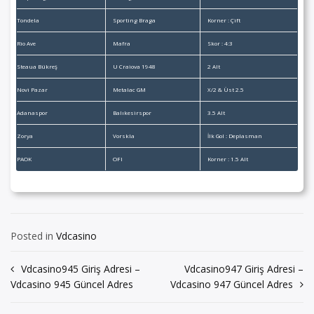
Tondela
Sporting Braga
Korner : Çift
Rio Ave
Mafra
Skor : 4:3
Steaua Bükreş
U Craiova 1948
2 Alt
Novi Pazar
Metalac GM
X/2 & Üst 2.5
Adanaspor
Balıkesirspor
3.5 Alt
Zorya
Vorskla
İlk Gol : Deplasman
PAOK
OFI
Korner : 1.5 Alt
Posted in
Vdcasino
Yazı
Vdcasino945 Giriş Adresi –
Vdcasino947 Giriş Adresi –
Vdcasino 945 Güncel Adres
Vdcasino 947 Güncel Adres
gezinmesi