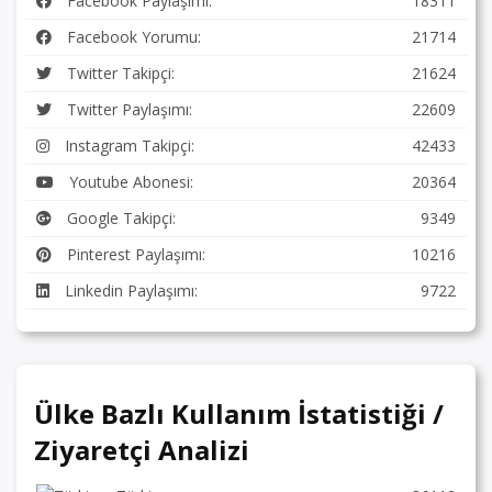
Facebook Paylaşımı:
18311
Facebook Yorumu:
21714
Twitter Takipçi:
21624
Twitter Paylaşımı:
22609
Instagram Takipçi:
42433
Youtube Abonesi:
20364
Google Takipçi:
9349
Pinterest Paylaşımı:
10216
Linkedin Paylaşımı:
9722
Ülke Bazlı Kullanım İstatistiği /
Ziyaretçi Analizi