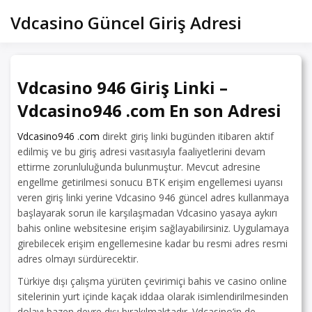
Skip
Vdcasino Güncel Giriş Adresi
to
content
Vdcasino 946 Giriş Linki –
Vdcasino946 .com En son Adresi
Vdcasino946 .com
direkt giriş linki bugünden itibaren aktif
edilmiş ve bu giriş adresi vasıtasıyla faaliyetlerini devam
ettirme zorunluluğunda bulunmuştur. Mevcut adresine
engellme getirilmesi sonucu BTK erişim engellemesi uyarısı
veren giriş linki yerine Vdcasino 946 güncel adres kullanmaya
başlayarak sorun ile karşılaşmadan Vdcasino yasaya aykırı
bahis online websitesine erişim sağlayabilirsiniz. Uygulamaya
girebilecek erişim engellemesine kadar bu resmi adres resmi
adres olmayı sürdürecektir.
Türkiye dışı çalışma yürüten çevirimiçi bahis ve casino online
sitelerinin yurt içinde kaçak iddaa olarak isimlendirilmesinden
dolayı bazen devre dışı bırakılmaktadır. Vdcasino’in de