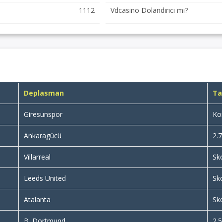
1112
Vdcasino Dolandırıcı mı?
Deplasman
Ta
Giresunspor
Kor
Ankaragücü
2.7
Villarreal
Sko
Leeds United
Sko
Atalanta
Sko
B. Dortmund
2.5