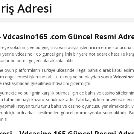
riş Adresi
– Vdcasino165 .com Güncel Resmi Adre
reye sokulmuş ve bu giriş linki vasıtasıyla işlerini icra etme sonucuna 
i yerine Vdcasino 165 güncel giriş linki bir yere not ederek hata ile ka
kadar bu adres geçerli olarak kalacaktır.
ne oyun platformların Türkiye ülkesinde illegal bahis olarak kabul edil
rişim engellemesi işlemine tabi tutulmuş ve bu olaydan sonra
Vdcasino
e rastlaşmadan girebilmesi ihtiyacını gidermiştir.
te ve bu ilginin karşılık bulması için de bahis ve casino sitelerinin 
da tutan bir hayli kazanç sunulmaktadır. Tabi kaçak kumar websiteleri
h yapmak isteyen türlü türlü bahis ve casino oyuncusu yer almaktadır. V
ğlamak için ardı arkası kesilmeden güncel promosyonlar sunmaktadır. B
iniz.
esi – Vdcasino 165 Güncel Resmi Adre