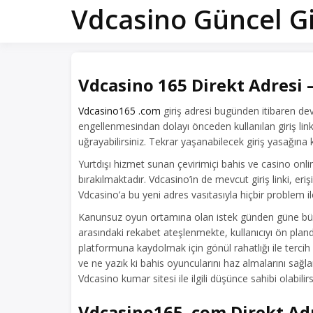
Skip
Vdcasino Güncel Gi
to
content
Vdcasino 165 Direkt Adresi 
Vdcasino165 .com
giriş adresi bugünden itibaren dev
engellenmesindan dolayı önceden kullanılan giriş link
uğrayabilirsiniz. Tekrar yaşanabilecek giriş yasağına 
Yurtdışı hizmet sunan çevirimiçi bahis ve casino onli
bırakılmaktadır. Vdcasino’in de mevcut giriş linki, e
Vdcasino’a bu yeni adres vasıtasıyla hiçbir problem il
Kanunsuz oyun ortamına olan istek günden güne büyümek
arasındaki rekabet ateşlenmekte, kullanıcıyı ön plan
platformuna kaydolmak için gönül rahatlığı ile terci
ve ne yazık ki bahis oyuncularını haz almalarını sa
Vdcasino kumar sitesi ile ilgili düşünce sahibi olabilirs
Vdcasino165 .com Direkt Adr