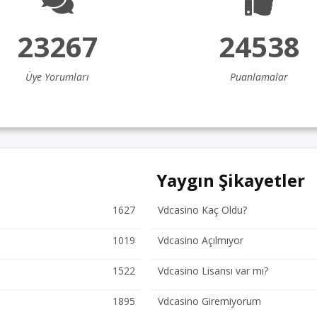
23267
24538
Üye Yorumları
Puanlamalar
Yaygın Şikayetler
1627
Vdcasino Kaç Oldu?
1019
Vdcasino Açılmıyor
1522
Vdcasino Lisansı var mı?
1895
Vdcasino Giremiyorum