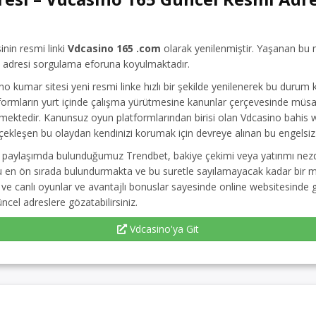
nin resmi linki
Vdcasino 165 .com
olarak yenilenmiştir. Yaşanan bu 
iş adresi sorgulama eforuna koyulmaktadır.
no kumar sitesi yeni resmi linke hızlı bir şekilde yenilenerek bu durum 
platformların yurt içinde çalışma yürütmesine kanunlar çerçevesinde m
rilmektedir. Kanunsuz oyun platformlarından birisi olan Vdcasino bahis 
rçekleşen bu olaydan kendinizi korumak için devreye alınan bu engelsiz 
na paylaşımda bulunduğumuz Trendbet, bakiye çekimi veya yatırımı nezd
u en ön sırada bulundurmakta ve bu suretle sayılamayacak kadar bir m
 ve canlı oyunlar ve avantajlı bonuslar sayesinde online websitesinde g
ncel adreslere gözatabilirsiniz.
Vdcasino'ya Git