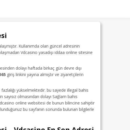
si
ulaşmıştır. Kullanımda olan güncel adresinin
rşılaşmadan Vdcasino yasadışı iddaa online sitesine
mesinden dolayı haftada birkaç gün devre dışı
165
giriş linkini yayına almıştır ve ziyaretçilerin
fazlalığı yükselmektedir. bu sayede illegal bahis
nin sayısız olmasından dolayı Sağlam bahis
dcasino online websitesi de bunun bilincine sahiptir
ulunduğunuz bu sayfanın sonunda bulunan bilgilerle
si – Vdcasino En Son Adresi